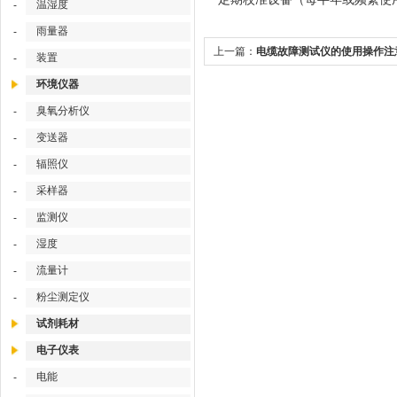
温湿度
-
雨量器
-
上一篇：
电缆故障测试仪的使用操作注
装置
-
项
环境仪器
臭氧分析仪
-
变送器
-
辐照仪
-
采样器
-
监测仪
-
湿度
-
流量计
-
粉尘测定仪
-
试剂耗材
电子仪表
电能
-