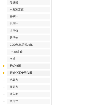
传感器
-
水质测定仪
-
离子计
-
色度计
-
浓度仪
-
悬浮物
-
COD氨氮总磷总氮
-
PH/酸度仪
-
水质
-
纺织仪器
石油化工专用仪器
结晶点
-
凝固点
-
针入度
-
测定仪
-