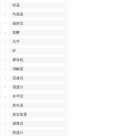
恒温
-
均质器
-
辐射仪
-
发酵
-
天平
-
炉
-
砻谷机
-
消解器
-
流速仪
-
强度计
-
水平仪
-
发生器
-
发生装置
-
测厚仪
-
照度计
-