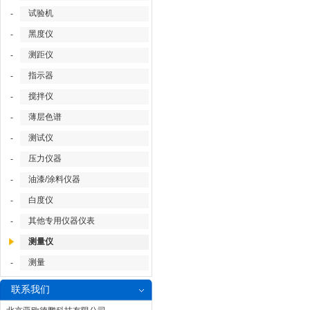
试验机
-
黑度仪
-
测距仪
-
指示器
-
搅拌仪
-
薄层色谱
-
测试仪
-
压力仪器
-
油漆/涂料仪器
-
白度仪
-
其他专用仪器仪表
-
测量仪
测量
-
联系我们