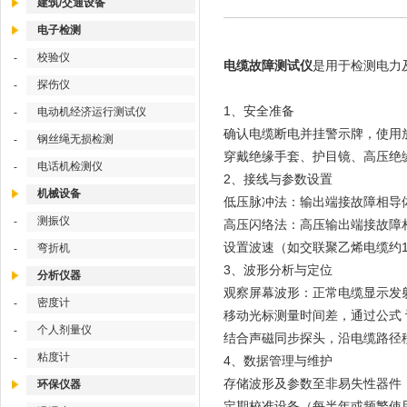
建筑/交通设备
电子检测
校验仪
-
电缆故障测试仪
是用于检测电力
探伤仪
-
1、安全准备
电动机经济运行测试仪
-
确认电缆断电并挂警示牌，使用
钢丝绳无损检测
-
穿戴绝缘手套、护目镜、高压绝
电话机检测仪
-
2、接线与参数设置
机械设备
低压脉冲法：输出端接故障相导
测振仪
-
高压闪络法：高压输出端接故障
设置波速（如交联聚乙烯电缆约1
弯折机
-
3、波形分析与定位
分析仪器
观察屏幕波形：正常电缆显示发
密度计
-
移动光标测量时间差，通过公式
个人剂量仪
-
结合声磁同步探头，沿电缆路径
粘度计
-
4、数据管理与维护
存储波形及参数至非易失性器件
环保仪器
定期校准设备（每半年或频繁使