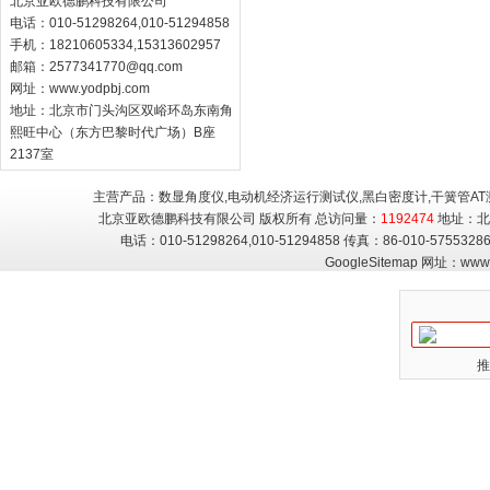
北京亚欧德鹏科技有限公司
电话：010-51298264,010-51294858
手机：18210605334,15313602957
邮箱：
2577341770@qq.com
网址：
www.yodpbj.com
地址：北京市门头沟区双峪环岛东南角
熙旺中心（东方巴黎时代广场）B座
2137室
主营产品：数显角度仪,电动机经济运行测试仪,黑白密度计,干簧管AT
北京亚欧德鹏科技有限公司 版权所有 总访问量：
1192474
地址：北
电话：010-51298264,010-51294858 传真：86-010-5755
GoogleSitemap
网址：
www.
推