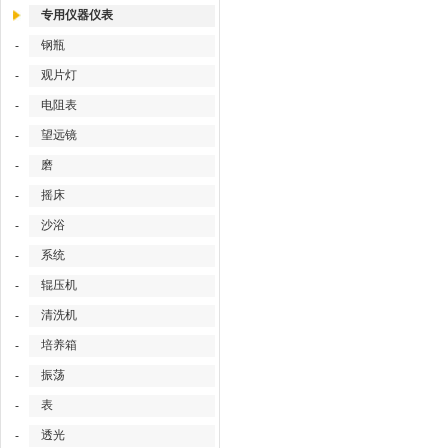
专用仪器仪表
钢瓶
-
观片灯
-
电阻表
-
望远镜
-
磨
-
摇床
-
沙浴
-
系统
-
辊压机
-
清洗机
-
培养箱
-
振荡
-
表
-
透光
-