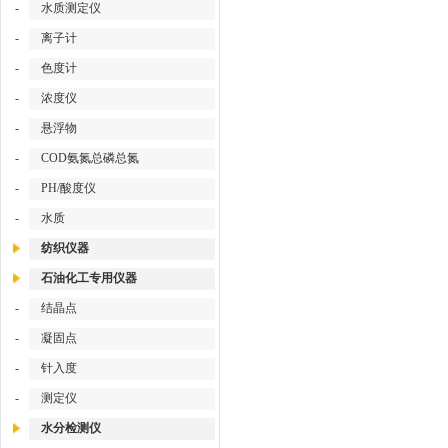
-
水质测定仪
-
离子计
-
色度计
-
浓度仪
-
悬浮物
-
COD氨氮总磷总氮
-
PH/酸度仪
-
水质
纺织仪器
石油化工专用仪器
-
结晶点
-
凝固点
-
针入度
-
测定仪
水分检测仪