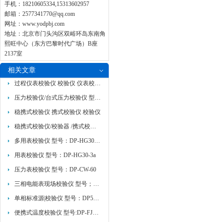
手机：18210605334,15313602957
邮箱：
2577341770@qq.com
网址：
www.yodpbj.com
地址：北京市门头沟区双峪环岛东南角
熙旺中心（东方巴黎时代广场）B座
2137室
相关文章
过程仪表校验仪 校验仪 仪表校验仪
压力校验仪/台式压力校验仪 型号：DP-YBS-60T
稳携式校验仪 携式校验仪 校验仪
稳携式校验仪/校验器 /携式校验仪DP-JY822
多用表校验仪 型号：DP-HG30A-2
用表校验仪 型号：DP-HG30-3a
压力表校验仪 型号：DP-CW-60
三相电能表现场校验仪 型号；DP-DM212A+
单相标准源|校验仪 型号：DP5620A概述
便携式温度校验仪 型号:DP-FJA6功能点