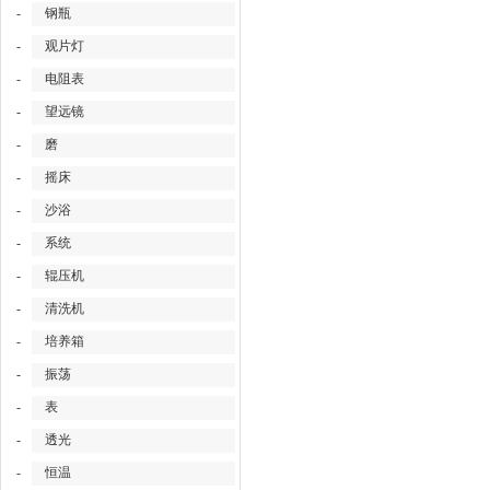
-
钢瓶
-
观片灯
-
电阻表
-
望远镜
-
磨
-
摇床
-
沙浴
-
系统
-
辊压机
-
清洗机
-
培养箱
-
振荡
-
表
-
透光
-
恒温