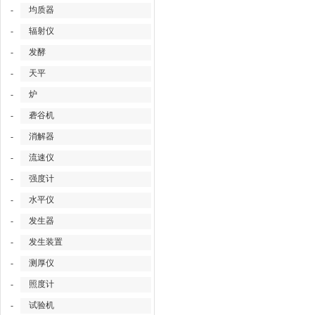
-
均质器
-
辐射仪
-
发酵
-
天平
-
炉
-
砻谷机
-
消解器
-
流速仪
-
强度计
-
水平仪
-
发生器
-
发生装置
-
测厚仪
-
照度计
-
试验机