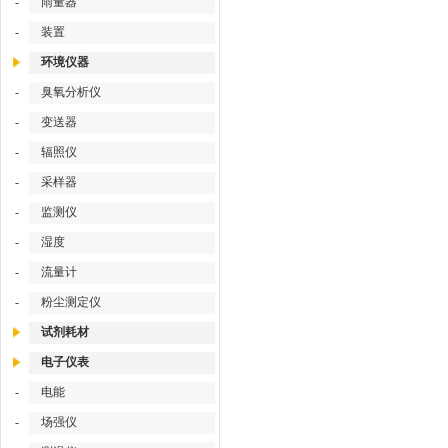
-
雨量器
-
装置
环境仪器
-
臭氧分析仪
-
变送器
-
辐照仪
-
采样器
-
监测仪
-
湿度
-
流量计
-
粉尘测定仪
试剂耗材
电子仪表
-
电能
-
场强仪