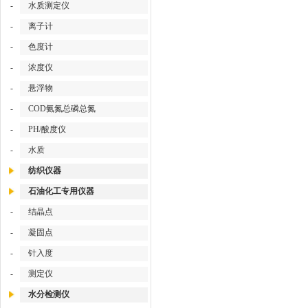
-
水质测定仪
-
离子计
-
色度计
-
浓度仪
-
悬浮物
-
COD氨氮总磷总氮
-
PH/酸度仪
-
水质
纺织仪器
石油化工专用仪器
-
结晶点
-
凝固点
-
针入度
-
测定仪
水分检测仪