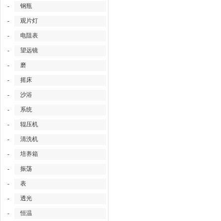
-
钢瓶
-
观片灯
-
电阻表
-
望远镜
-
磨
-
摇床
-
沙浴
-
系统
-
辊压机
-
清洗机
-
培养箱
-
振荡
-
表
-
透光
-
恒温