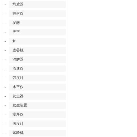
-
均质器
-
辐射仪
-
发酵
-
天平
-
炉
-
砻谷机
-
消解器
-
流速仪
-
强度计
-
水平仪
-
发生器
-
发生装置
-
测厚仪
-
照度计
-
试验机