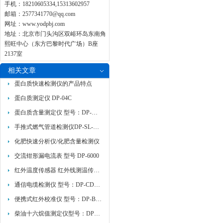
手机：18210605334,15313602957
邮箱：
2577341770@qq.com
网址：
www.yodpbj.com
地址：北京市门头沟区双峪环岛东南角
熙旺中心（东方巴黎时代广场）B座
2137室
相关文章
蛋白质快速检测仪的产品特点
蛋白质测定仪 DP-04C
蛋白质含量测定仪 型号：DP-KDN-AZ 作用
手推式燃气管道检测仪DP-SL-908A/B检测原理
化肥快速分析仪/化肥含量检测仪
交流钳形漏电流表 型号 DP-6000
红外温度传感器 红外线测温传感器 型号：DP/IR-3816
通信电缆检测仪 型号：DP-CD-970概述
便携式红外校准仪 型号：DP-BX-350产品征
柴油十六烷值测定仪型号：DP-3621参数