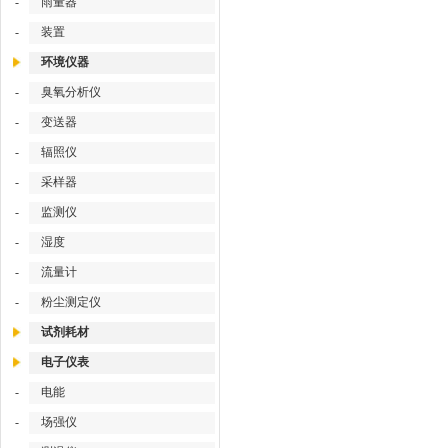
-
雨量器
-
装置
环境仪器
-
臭氧分析仪
-
变送器
-
辐照仪
-
采样器
-
监测仪
-
湿度
-
流量计
-
粉尘测定仪
试剂耗材
电子仪表
-
电能
-
场强仪