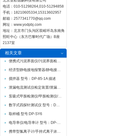
北京亚欧德鹏科技有限公司
电话：010-51298264,010-51294858
手机：18210605334,15313602957
邮箱：
2577341770@qq.com
网址：
www.yodpbj.com
地址：北京市门头沟区双峪环岛东南角
熙旺中心（东方巴黎时代广场）B座
2137室
相关文章
便携式污泥界面仪/污泥界面检测仪DP-SLUDGE GUN
经济型静电接地报警器/静电接地报警仪
搅拌器 型号：DP-85-1A 描述
泄漏电流测试仪检定装置/泄漏电流测试检定仪
泵吸式甲胺检测仪/甲胺检测仪/甲胺报警仪DP-CH3NH2
数字式四探针测试仪 型号：DP-2258C基本参数
取样桶 型号:DP-SY6
电导率仪/电导率计 型号：DP-160B
携带型氯离子计/手持式离子浓度计 型号:DP321-CL