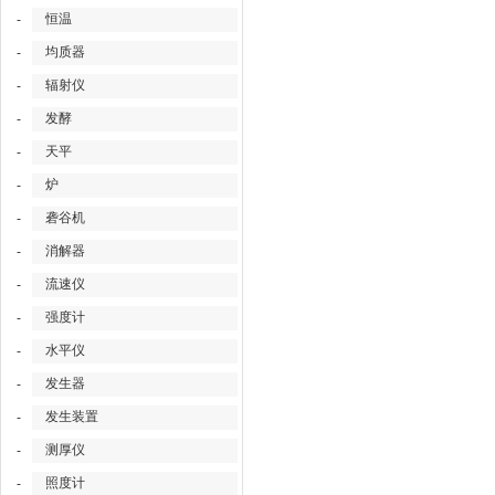
恒温
-
均质器
-
辐射仪
-
发酵
-
天平
-
炉
-
砻谷机
-
消解器
-
流速仪
-
强度计
-
水平仪
-
发生器
-
发生装置
-
测厚仪
-
照度计
-