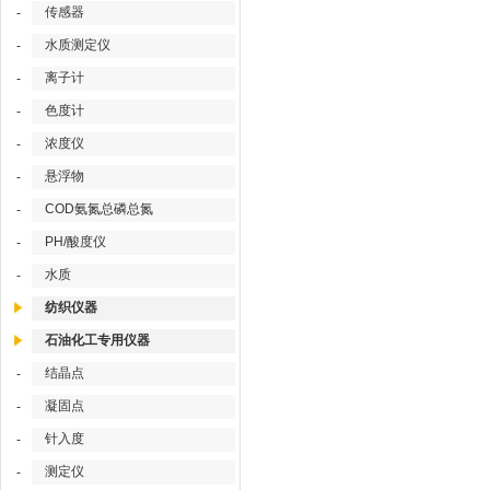
传感器
-
水质测定仪
-
离子计
-
色度计
-
浓度仪
-
悬浮物
-
COD氨氮总磷总氮
-
PH/酸度仪
-
水质
-
纺织仪器
石油化工专用仪器
结晶点
-
凝固点
-
针入度
-
测定仪
-