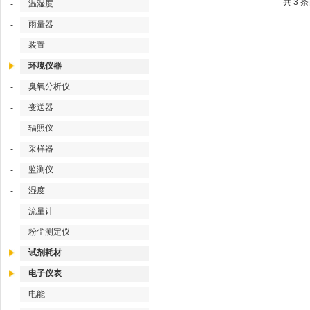
共 3 
温湿度
-
雨量器
-
装置
-
环境仪器
臭氧分析仪
-
变送器
-
辐照仪
-
采样器
-
监测仪
-
湿度
-
流量计
-
粉尘测定仪
-
试剂耗材
电子仪表
电能
-