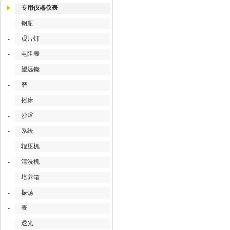
专用仪器仪表
钢瓶
-
观片灯
-
电阻表
-
望远镜
-
磨
-
摇床
-
沙浴
-
系统
-
辊压机
-
清洗机
-
培养箱
-
振荡
-
表
-
透光
-