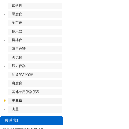
试验机
-
黑度仪
-
测距仪
-
指示器
-
搅拌仪
-
薄层色谱
-
测试仪
-
压力仪器
-
油漆/涂料仪器
-
白度仪
-
其他专用仪器仪表
-
测量仪
测量
-
联系我们