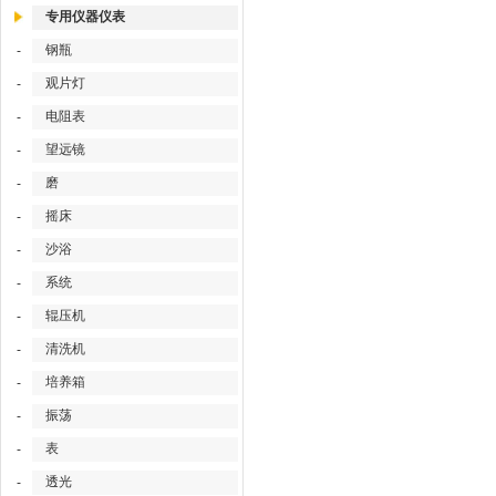
专用仪器仪表
钢瓶
-
观片灯
-
电阻表
-
望远镜
-
磨
-
摇床
-
沙浴
-
系统
-
辊压机
-
清洗机
-
培养箱
-
振荡
-
表
-
透光
-