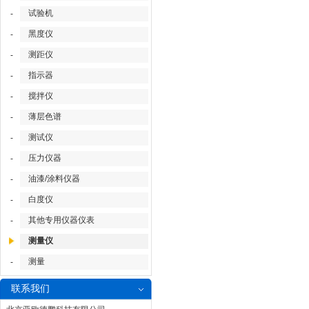
试验机
-
黑度仪
-
测距仪
-
指示器
-
搅拌仪
-
薄层色谱
-
测试仪
-
压力仪器
-
油漆/涂料仪器
-
白度仪
-
其他专用仪器仪表
-
测量仪
测量
-
联系我们