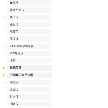
传感器
-
水质测定仪
-
离子计
-
色度计
-
浓度仪
-
悬浮物
-
COD氨氮总磷总氮
-
PH/酸度仪
-
水质
-
纺织仪器
石油化工专用仪器
结晶点
-
凝固点
-
针入度
-
测定仪
-