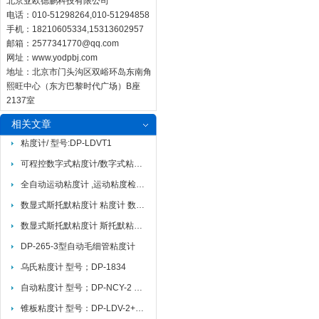
北京亚欧德鹏科技有限公司
电话：010-51298264,010-51294858
手机：18210605334,15313602957
邮箱：
2577341770@qq.com
网址：
www.yodpbj.com
地址：北京市门头沟区双峪环岛东南角
熙旺中心（东方巴黎时代广场）B座
2137室
相关文章
粘度计/ 型号:DP-LDVT1
可程控数字式粘度计/数字式粘度计
全自动运动粘度计 ,运动粘度检测仪特点 型号：DP-ZD6
数显式斯托默粘度计 粘度计 数显粘度计 斯托默粘度计
数显式斯托默粘度计 斯托默粘度计 粘度计
DP-265-3型自动毛细管粘度计
乌氏粘度计 型号；DP-1834
自动粘度计 型号；DP-NCY-2 概述
锥板粘度计 型号：DP-LDV-2+PRO 介绍