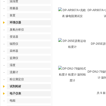
温湿度
-
雨量器
-
DP-AR907
装置
-
环境仪器
臭氧分析仪
-
变送器
-
辐照仪
DP-265
-
采样器
-
监测仪
-
湿度
-
DP-DNJ-7
流量计
-
计 旋
粉尘测定仪
-
试剂耗材
共 9 
电子仪表
电能
-