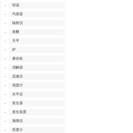
恒温
-
均质器
-
辐射仪
-
发酵
-
天平
-
炉
-
砻谷机
-
消解器
-
流速仪
-
强度计
-
水平仪
-
发生器
-
发生装置
-
测厚仪
-
照度计
-