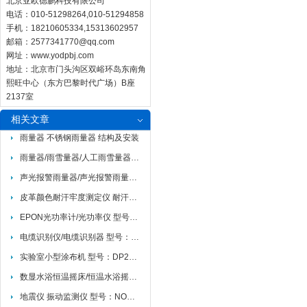
北京亚欧德鹏科技有限公司
电话：010-51298264,010-51294858
手机：18210605334,15313602957
邮箱：
2577341770@qq.com
网址：
www.yodpbj.com
地址：北京市门头沟区双峪环岛东南角
熙旺中心（东方巴黎时代广场）B座
2137室
相关文章
雨量器 不锈钢雨量器 结构及安装
雨量器/雨雪量器/人工雨雪量器 型号:DP1
声光报警雨量器/声光报警雨量仪 型号DP-JBD-1
皮革颜色耐汗牢度测定仪 耐汗牢度测定仪DP-LFY-314
EPON光功率计/光功率仪 型号：DPEP300点
电缆识别仪/电缆识别器 型号：DP-XC-202S
实验室小型涂布机 型号：DP29640
数显水浴恒温摇床/恒温水浴摇床/水浴恒温振荡器/恒温振荡器（往复、回旋）
地震仪 振动监测仪 型号：NOMIS 美