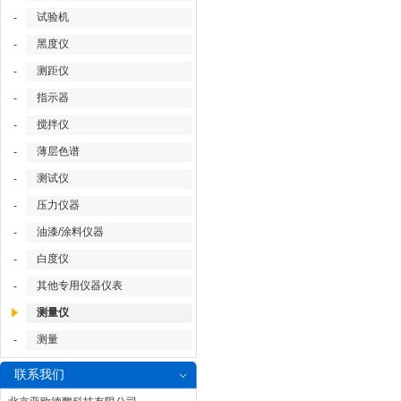
试验机
-
黑度仪
-
测距仪
-
指示器
-
搅拌仪
-
薄层色谱
-
测试仪
-
压力仪器
-
油漆/涂料仪器
-
白度仪
-
其他专用仪器仪表
-
测量仪
测量
-
联系我们