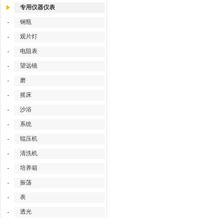
专用仪器仪表
钢瓶
-
观片灯
-
电阻表
-
望远镜
-
磨
-
摇床
-
沙浴
-
系统
-
辊压机
-
清洗机
-
培养箱
-
振荡
-
表
-
透光
-