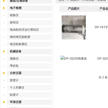
建筑/交通设备
电子检测
产品图片
产品名
校验仪
-
探伤仪
-
DP-YK
电动机经济运行测试仪
-
钢丝绳无损检测
-
电话机检测仪
-
机械设备
测振仪
DP-JQ
-
弯折机
-
分析仪器
共 2 
密度计
-
个人剂量仪
-
粘度计
-
环保仪器