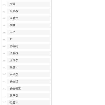
恒温
-
均质器
-
辐射仪
-
发酵
-
天平
-
炉
-
砻谷机
-
消解器
-
流速仪
-
强度计
-
水平仪
-
发生器
-
发生装置
-
测厚仪
-
照度计
-