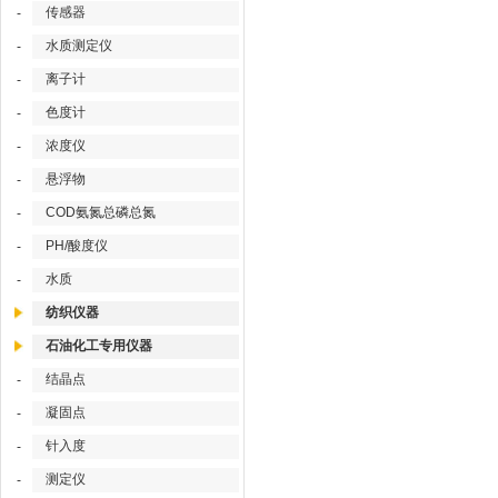
传感器
-
水质测定仪
-
离子计
-
色度计
-
浓度仪
-
悬浮物
-
COD氨氮总磷总氮
-
PH/酸度仪
-
水质
-
纺织仪器
石油化工专用仪器
结晶点
-
凝固点
-
针入度
-
测定仪
-