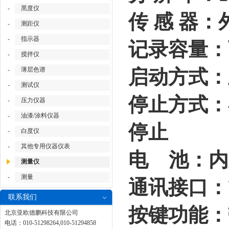
-
黑度仪
传 感 器
-
测距仪
-
指示器
记录容量：可
-
搅拌仪
-
薄层色谱
启动方式：
-
测试仪
停止方式：
-
压力仪器
-
油漆/涂料仪器
停止
-
白度仪
-
其他专用仪器仪表
电 池：内
测量仪
-
测量
通讯接口：
联系我们
按键功能：
北京亚欧德鹏科技有限公司
电话：010-51298264,010-51294858