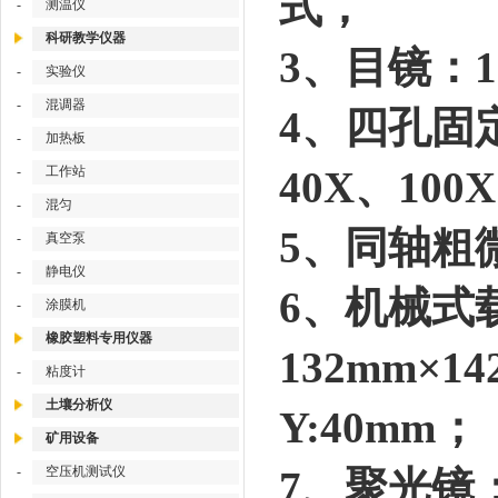
式，
-
测温仪
科研教学仪器
3、目镜：10
-
实验仪
-
混调器
4、四孔固
-
加热板
-
工作站
40X、10
-
混匀
5、同轴粗
-
真空泵
-
静电仪
6、机械式
-
涂膜机
橡胶塑料专用仪器
132mm×
-
粘度计
土壤分析仪
Y:40mm；
矿用设备
-
空压机测试仪
7、聚光镜：