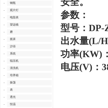
安全。
-
钢瓶
-
观片灯
参数：
-
电阻表
型号：DP-Z
-
望远镜
-
磨
出水量(L/H
-
摇床
-
沙浴
功率(KW)：
-
系统
-
辊压机
电压(V)：3
-
清洗机
-
培养箱
-
振荡
-
表
-
透光
-
恒温