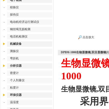
电子检测
-
校验仪
-
探伤仪
-
电动机经济运行测试仪
-
钢丝绳无损检测
-
电话机检测仪
点击放大
机械设备
-
测振仪
DPBM-1000生物显微镜,双目显微镜
的
-
弯折机
生物显微镜
分析仪器
1000
-
密度计
-
个人剂量仪
生物显微镜,双目
-
粘度计
环保仪器
采用界，
-
温湿度