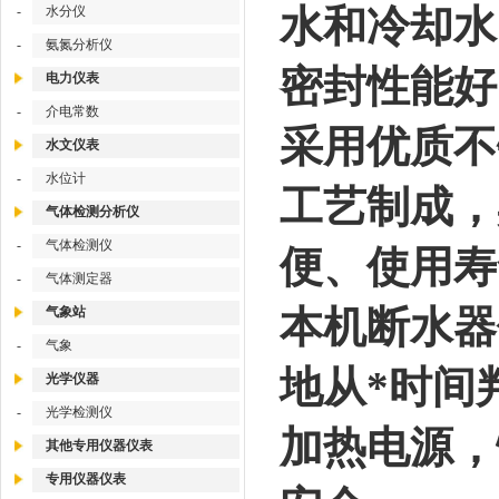
水和冷却水
-
水分仪
-
氨氮分析仪
密封性能好
电力仪表
-
介电常数
采用优质不
水文仪表
-
水位计
工艺制成，
气体检测分析仪
-
气体检测仪
便、使用寿
-
气体测定器
本机断水器
气象站
-
气象
地从*时间
光学仪器
-
光学检测仪
加热电源，
其他专用仪器仪表
专用仪器仪表