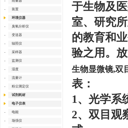
-
雨量器
于生物及医
-
装置
环境仪器
室、研究所
-
臭氧分析仪
的教育和业
-
变送器
-
辐照仪
验之用。放大
-
采样器
-
监测仪
生物显微镜,双目
-
湿度
-
流量计
表：
-
粉尘测定仪
试剂耗材
1、光学系统
电子仪表
2、双目观察
-
电能
-
场强仪