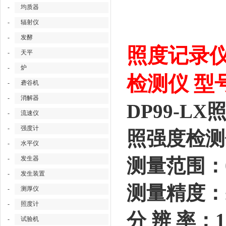
-
均质器
-
辐射仪
-
发酵
照度记录仪
-
天平
-
炉
检测仪 型号
-
砻谷机
-
消解器
DP99-L
-
流速仪
-
强度计
照强度检测
-
水平仪
-
发生器
测量范围：0
-
发生装置
测量精度：
-
测厚仪
-
照度计
分 辨 率：1
-
试验机