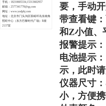
手机：18210605334,15313602957
要，手动开
邮箱：
2577341770@qq.com
网址：
www.yodpbj.com
带查看键：
地址：北京市门头沟区双峪环岛东南角
熙旺中心（东方巴黎时代广场）B座
2137室
和Z小值、
报警提示：
电池提示：
示，此时请
仪器尺寸：8
小，方便携