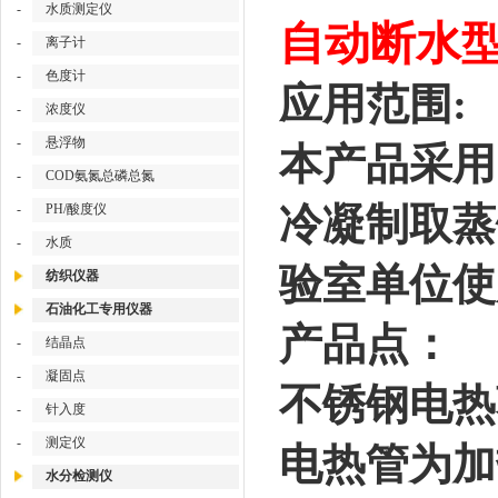
-
水质测定仪
自动断水型蒸
-
离子计
-
色度计
应用范围:
-
浓度仪
-
悬浮物
本产品采用
-
COD氨氮总磷总氮
冷凝制取蒸
-
PH/酸度仪
-
水质
验室单位使
纺织仪器
石油化工专用仪器
产品点：
-
结晶点
-
凝固点
不锈钢电热
-
针入度
-
测定仪
电热管为加
水分检测仪