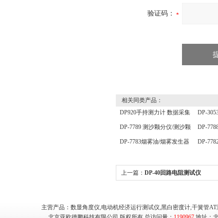
验证码：
相关同类产品：
DP920手持测力计 数据采集
DP-3
分析仪 压力传感器仪表
定仪 
DP-7789 测沙颗分仪/测沙颗
DP-7
分仪/ 测沙颗检测仪
温度测
DP-7783烟雾油/烟雾发生器
DP-7
用油
照传感
上一篇：
DP-40回路电阻测试仪
主营产品：数显角度仪,电动机经济运行测试仪,黑白密度计,干簧管AT
北京亚欧德鹏科技有限公司 版权所有 总访问量：
1190967
地址：北