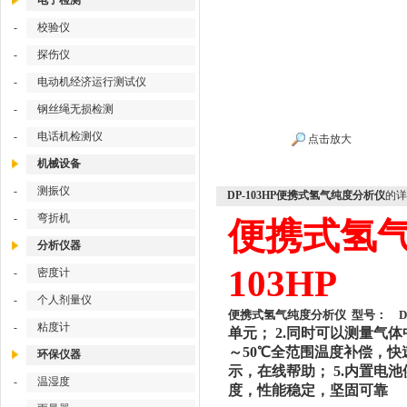
电子检测
-
校验仪
-
探伤仪
-
电动机经济运行测试仪
-
钢丝绳无损检测
-
电话机检测仪
点击放大
机械设备
-
测振仪
DP-103HP便携式氢气纯度分析仪
的详
-
弯折机
便携式氢气
分析仪器
103HP
-
密度计
-
个人剂量仪
便携式氢气纯度分析仪 型号： DP-
-
粘度计
单元； 2.同时可以测量气体
～50℃全范围温度补偿，快
环保仪器
示，在线帮助； 5.内置电池
-
温湿度
度，性能稳定，坚固可靠