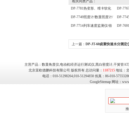
相关同类产品：
DP-7781热变形、维卡软化
DP-7
点温度测定仪/维卡仪
器/孔
DP-7749照度计/数显照度计/
DP-7
便携式照度计
器/自
DP-7714列车速度监测仪/俗
DP-7
器
称列车测速仪/列车速度仪
测仪
上一篇：
DP-JT-60卤素快速水分测定
素水分测定仪/卤素水分仪
主营产品：数显角度仪,电动机经济运行测试仪,黑白密度计,干簧管AT
北京亚欧德鹏科技有限公司 版权所有 总访问量：
1187215
地址：北
电话：010-51298264,010-51294858 传真：86-010-575
GoogleSitemap
网址：
www.
推