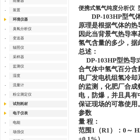
-
雨量器
便携式氢气纯度分析仪 型号
-
装置
DP-103HP型
环境仪器
原理是根据气体的热
-
臭氧分析仪
因此当背景气热导率
-
变送器
氢气含量的多少，据
-
辐照仪
总述：
-
采样器
DP-103HP型热
-
监测仪
合气体中氢气百分含
-
湿度
电厂发电机组氢冷却
-
流量计
的监测，化肥厂合成氨
电，防爆，并且具有
-
粉尘测定仪
保证现场的可靠使用
试剂耗材
参数
电子仪表
量 程：
-
电能
范围1（R1）：0～ 
-
场强仪
±0.1%）