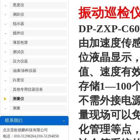
-
黑度仪
振动巡检仪/
-
测距仪
-
指示器
DP-ZXP
-
搅拌仪
由加速度传感
-
薄层色谱
-
测试仪
位液晶显示
-
压力仪器
值、速度有
-
油漆/涂料仪器
-
白度仪
存储1—10
-
其他专用仪器仪表
不需外接电
测量仪
-
测量
量现场可以
联系我们
化管理等点
北京亚欧德鹏科技有限公司
电话：010-51298264,010-51294858