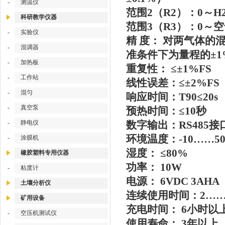
-
测温仪
范围2（R2）：0～H
科研教学仪器
范围3（R3）：0～空
-
实验仪
精 度： 对两气体的
-
混调器
准条件下为量程的±1
-
加热板
重复性： ≤±1%FS
-
工作站
线性误差：≤±2%FS
-
混匀
响应时间：T90≤20s
-
真空泵
预热时间：≤10秒
-
静电仪
数字输出：RS485接
环境温度：-10……5
-
涂膜机
湿度： ≤80%
橡胶塑料专用仪器
功率： 10W
-
粘度计
电源： 6VDC 3AHA
土壤分析仪
连续使用时间：2……
矿用设备
充电时间： 6小时
-
空压机测试仪
使用寿命： 3年以上