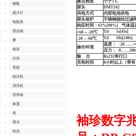
露点精度
小于1℃
-
钢瓶
探头
DMT242
-
观片灯
供电方式
内部电池供电
探头保护
不锈钢烧结过滤
-
电阻表
响应时间：63%[90%] 气体温度
-
望远镜
Td 5s[45s]
+60→-20℃
Td 10s[240s]
-20→-60℃
-
磨
温度： -20……+
操作环境
-
摇床
压力： 0……20b
输 出
Rs232串行口
-
沙浴
充电时间
8小时以上（带
-
系统
-
辊压机
-
清洗机
-
培养箱
-
振荡
-
表
袖珍数字兆
-
透光
-
恒温