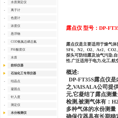
-
水质测定仪
-
离子计
-
色度计
-
浓度仪
露点仪 型号：DP-FT3
-
悬浮物
-
COD氨氮总磷总氮
露点仪是主要适用于燥气体微
SF6、N2、O2、Ar2、
-
PH/酸度仪
探头可防结露及油气污染.
-
水质
性.广泛适用于电力,化工,航空
纺织仪器
概述:
石油化工专用仪器
DP-FT35S露点
-
结晶点
之,VAISALA公
-
凝固点
元,它凝结了露点测
-
针入度
检测,被测气体有：H2
-
测定仪
多种气体的水份测量
水分检测仪
确保仪器具有长期稳