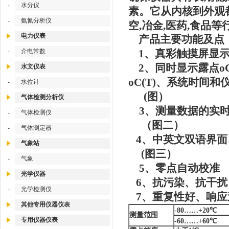
-
水分仪
素。它从内核到外观
-
氨氮分析仪
空,冶金,医药,食品等
电力仪表
产品主要功能及点
-
介电常数
1、真彩触摸屏显
2、同时显示露点oC
水文仪表
oC(T)、系统时间和
-
水位计
(图）
气体检测分析仪
3、测量数据的实时
-
气体检测仪
（图二）
-
气体测定器
4、中英文双语界面
气象站
(图三）
-
气象
5、零点自动校准
光学仪器
6、抗污染、抗干扰
-
光学检测仪
7、重复性好、响应
其他专用仪器仪表
-80……+20℃
测量范围
专用仪器仪表
-60……+60℃