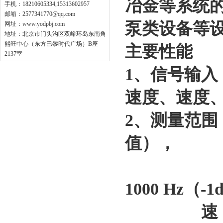
冶金等系统
手机：18210605334,15313602957
邮箱：
2577341770@qq.com
泵类设备等
网址：
www.yodpbj.com
地址：北京市门头沟区双峪环岛东南角
熙旺中心（东方巴黎时代广场）B座
主要性能
2137室
1、信号输
速度、速度
2、测量范围：加
值），
10Hz～
1000 Hz（-1
速 度：0.