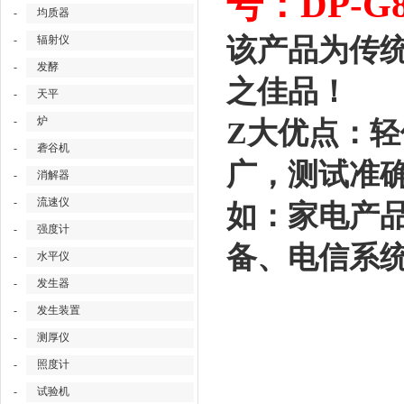
号：DP-G8
-
均质器
-
辐射仪
该产品为传统
-
发酵
之佳品！
-
天平
-
炉
Z大优点：
-
砻谷机
广，测试准
-
消解器
-
流速仪
如：家电产
-
强度计
备、电信系
-
水平仪
-
发生器
-
发生装置
-
测厚仪
-
照度计
-
试验机