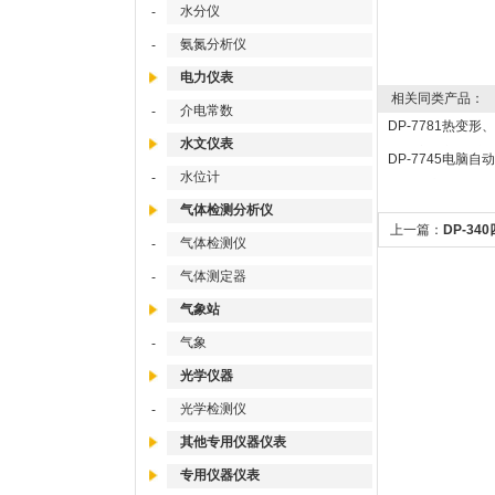
水分仪
-
氨氮分析仪
-
电力仪表
相关同类产品：
介电常数
-
DP-7781热变形
水文仪表
点温度测定仪/维
DP-7745电脑自
水位计
-
器/自动部份收集器
气体检测分析仪
器
上一篇：
DP-34
气体检测仪
-
孔消化炉
气体测定器
-
气象站
气象
-
光学仪器
光学检测仪
-
其他专用仪器仪表
专用仪器仪表