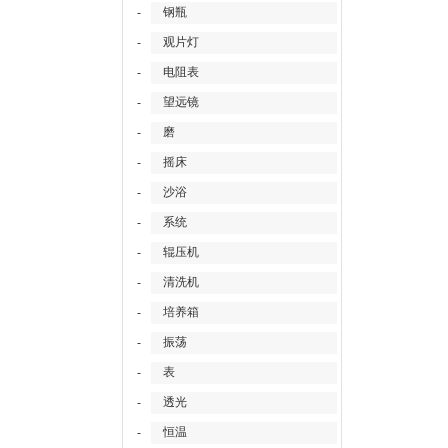
钢瓶
-
观片灯
-
电阻表
-
望远镜
-
磨
-
摇床
-
沙浴
-
系统
-
辊压机
-
清洗机
-
培养箱
-
振荡
-
表
-
透光
-
恒温
-