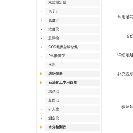
水质测定仪
-
离子计
-
常用邮
色度计
-
浓度仪
-
省
悬浮物
-
COD氨氮总磷总氮
-
详细地
PH/酸度仪
-
水质
-
纺织仪器
补充说
石油化工专用仪器
结晶点
-
凝固点
-
验证
针入度
-
测定仪
-
水分检测仪