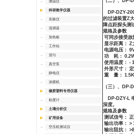
（二）、DP-D
测温仪
-
科研教学仪器
DP-DZY-
的过滤装置Z
实验仪
-
障点距探头测
混调器
-
规格及参数
可同步接受故
加热板
-
显示距离： Z大
工作站
-
电源电压： 9
混匀
-
功 耗： 0.2
使用温度： - 1
真空泵
-
外形尺寸： 定位
静电仪
-
重 量： 1.
涂膜机
-
（三）、DP-D
橡胶塑料专用仪器
DP-DZY
粘度计
-
深度。
土壤分析仪
规格及参数
测试信号： 正弦
矿用设备
输出功率： > 
空压机测试仪
-
输出阻抗： >8