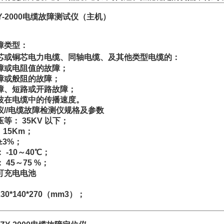
Y-2000电缆故障测试仪（主机）
障类型：
芯或铜芯电力电缆、同轴电缆、及其他类型电缆的：
障或电阻值的故障；
障或般阻的故障；
障、短路或开路故障；
波在电缆中的传播速度。
//电缆故障检测仪
规格及参数
等： 35KV 以下；
 15Km；
±3%；
-10～40℃；
45～75 %；
 可充电电池
；
230*140*270（mm3）；