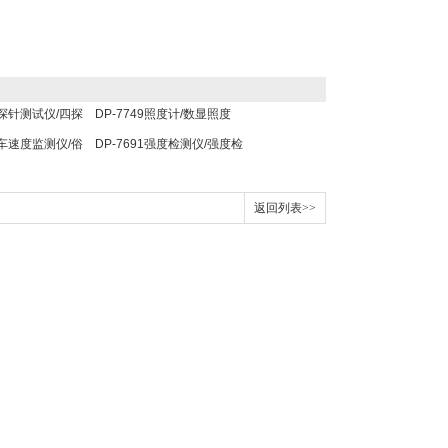
四探针测试仪/四探
DP-7749照度计/数显照度
四探针测定仪
计/便携式照度计
列车速度监测仪/俗
DP-7691强度检测仪/强度检
仪/列车速度仪
测仪
返回列表>>