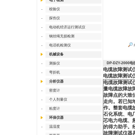
电子检测
校验仪
-
探伤仪
-
电动机经济运行测试仪
-
钢丝绳无损检测
-
电话机检测仪
-
机械设备
DP-DZY-200
测振仪
-
电缆故障测试仪/
弯折机
-
电缆故障测试仪/
分析仪器
电缆故障测试
量电缆故障故
密度计
-
故障点的大致
个人剂量仪
-
走向。若已知
作。整套电缆
粘度计
-
石化系统、电
环保仪器
芯电力电缆、
的得力助手。经
温湿度
-
故障测试仪器