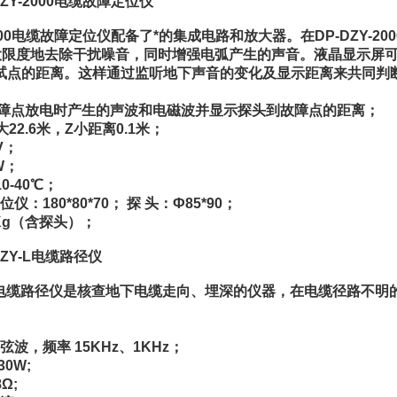
ZY-2000电缆故障定位仪
2000电缆故障定位仪配备了*的集成电路和放大器。在DP-DZY-
大限度地去除干扰噪音，同时增强电弧产生的声音。液晶显示屏
试点的距离。这样通过监听地下声音的变化及显示距离来共同判
障点放电时产生的声波和电磁波并显示探头到故障点的距离；
22.6米，Z小距离0.1米；
V；
W；
0-40℃；
仪：180*80*70； 探 头：Ф85*90；
5Kg（含探头）；
ZY-L电缆路径仪
-L 电缆路径仪是核查地下电缆走向、埋深的仪器，在电缆径路不
波，频率 15KHz、1KHz；
30W;
Ω;