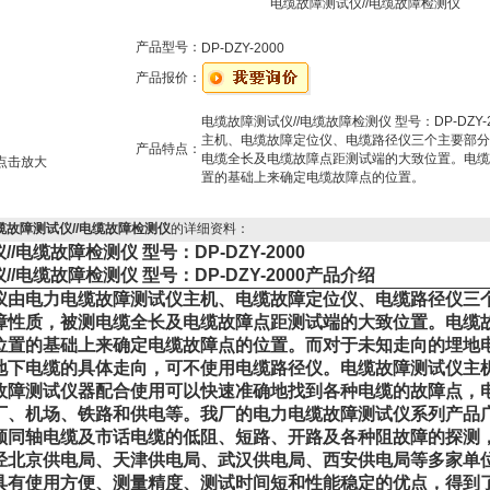
电缆故障测试仪//电缆故障检测仪
产品型号：
DP-DZY-2000
产品报价：
电缆故障测试仪//电缆故障检测仪 型号：DP-DZY-2
主机、电缆故障定位仪、电缆路径仪三个主要部分
产品特点：
电缆全长及电缆故障点距测试端的大致位置。电缆
点击放大
置的基础上来确定电缆故障点的位置。
0电缆故障测试仪//电缆故障检测仪
的详细资料：
/电缆故障检测仪 型号：DP-DZY-2000
/电缆故障检测仪 型号：DP-DZY-2000产品介绍
仪由电力电缆故障测试仪主机、电缆故障定位仪、电缆路径仪三
障性质，被测电缆全长及电缆故障点距测试端的大致位置。电缆
位置的基础上来确定电缆故障点的位置。而对于未知走向的埋地
地下电缆的具体走向，可不使用电缆路径仪。电缆故障测试仪主
故障测试仪器配合使用可以快速准确地找到各种电缆的故障点，
厂、机场、铁路和供电等。我厂的电力电缆故障测试仪系列产品广
频同轴电缆及市话电缆的低阻、短路、开路及各种阻故障的探测
北京供电局、天津供电局、武汉供电局、西安供电局等多家单位实际
具有使用方便、测量精度、测试时间短和性能稳定的优点，得到了