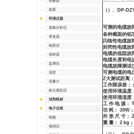
雨量器
-
装置
（）、DP-DZ
-
环境仪器
可测的电缆故
臭氧分析仪
-
各种截面的铝
变送器
-
闪络性电缆故
辐照仪
-
封闭性电缆故
电缆的低阻故
采样器
-
电缆长度和电
监测仪
-
电缆故障测试仪
可测电缆的电压
湿度
-
Z大测试距离：
流量计
-
工作限误差： 
粉尘测定仪
-
使用环境温度： 
使用环境湿度： 
试剂耗材
工 作 电 源：
电子仪表
功 耗： 30W
外 形 尺 寸： 
电能
-
重 量： 2 kg；
场强仪
-