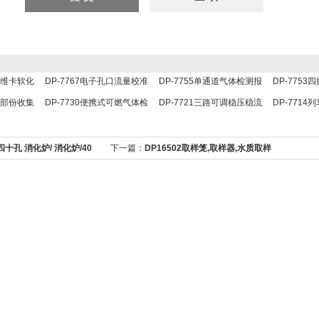
、维卡软化
DP-7767电子孔口流量校准
DP-7755单通道气体检测报
DP-7753
卡仪
器/孔口流量校准器
警控制器/气体检测报警控制
针检测仪/
动部份收集
DP-7730便携式可燃气体检
DP-7721三路可调稳压稳流
DP-7714
器
/自动收集
测仪/可燃气体检测仪
电源/稳压稳流电源
称列车测速
0四十孔 消化炉/ 消化炉/40
下一篇：
DP16502取样笼,取样器,水质取样
笼