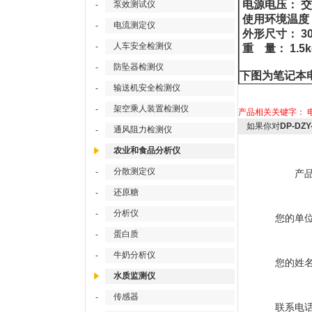
电源电压： 交流
泵效测试仪
-
使用环境温度：-1
电流测定仪
-
外形尺寸： 300
人车安全检测仪
-
重 量： 1.5k
防坠器检测仪
-
下图为笔记本
输送机安全检测仪
-
架空乘人装置检测仪
-
产品相关关键字：
如果你对
DP-D
通风阻力检测仪
-
农业和食品分析仪
分散测定仪
-
产
还原糖
-
分析仪
-
您的单
蛋白质
-
牛奶分析仪
-
您的姓
水质监测仪
传感器
-
联系电