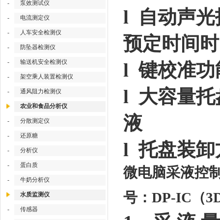
-
泵效测试仪
l 自动声
-
电流测定仪
-
人车安全检测仪
预定时间时
-
防坠器检测仪
-
输送机安全检测仪
l 键校准
-
架空乘人装置检测仪
l 大容量
-
通风阻力检测仪
农业和食品分析仪
液
-
分散测定仪
-
还原糖
l 托盘装
-
分析仪
-
蛋白质
微电脑采液控制
-
牛奶分析仪
号：DP-IC（3
水质监测仪
-
传感器