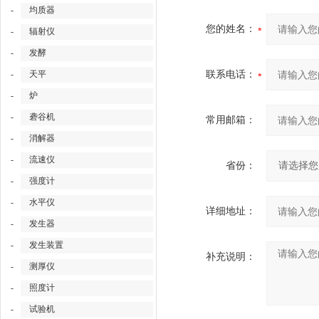
-
均质器
您的姓名：
-
辐射仪
-
发酵
-
天平
联系电话：
-
炉
-
砻谷机
常用邮箱：
-
消解器
-
流速仪
省份：
-
强度计
-
水平仪
详细地址：
-
发生器
-
发生装置
补充说明：
-
测厚仪
-
照度计
-
试验机