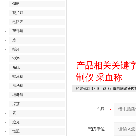
-
钢瓶
-
观片灯
-
电阻表
-
望远镜
-
磨
-
摇床
-
沙浴
产品相关关键
-
系统
制仪
采血称
-
辊压机
-
清洗机
如果你对
DP-IC（3D）微电脑采液
-
培养箱
-
振荡
产品：
-
表
-
透光
您的单位：
-
恒温