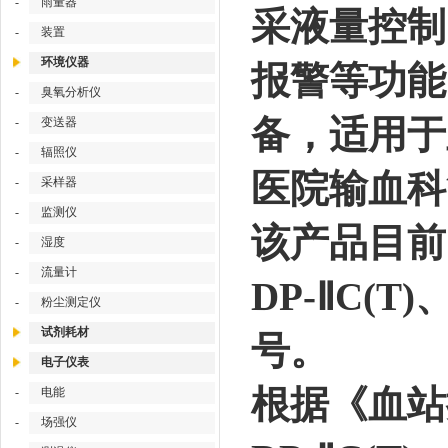
-
雨量器
采液量控制
-
装置
环境仪器
报警等功能
-
臭氧分析仪
备，适用于
-
变送器
-
辐照仪
医院输血科
-
采样器
-
监测仪
该产品目前已
-
湿度
-
流量计
DP-ⅡC(T
-
粉尘测定仪
试剂耗材
号。
电子仪表
根据《血站
-
电能
-
场强仪