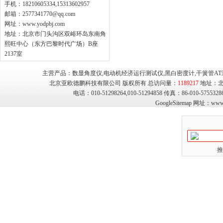
手机：18210605334,15313602957
邮箱：
2577341770@qq.com
网址：
www.yodpbj.com
地址：北京市门头沟区双峪环岛东南角
熙旺中心（东方巴黎时代广场）B座
2137室
主营产品：数显角度仪,电动机经济运行测试仪,黑白密度计,干簧管AT
北京亚欧德鹏科技有限公司 版权所有 总访问量：
1189217
地址：北
电话：010-51298264,010-51294858 传真：86-010-575
GoogleSitemap
网址：
www.
推