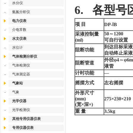
-
水分仪
6. 各型号
-
氨氮分析仪
电力仪表
项 目
DP-ⅠB
-
介电常数
50～1200
采液控制量
水文仪表
(ml)
可自行设置
到达目标采液
-
水位计
阻断功能
自动终止采液
气体检测分析仪
外径φ4～φ6
阻断管道
-
气体检测仪
液管
计时功能
―
-
气体测定器
摇摆方式
左右摇摆
气象站
-
气象
外形尺寸
(mm)
275×230×210
光学仪器
(宽×深×)
-
光学检测仪
重 量
3.5kg
其他专用仪器仪表
专用仪器仪表