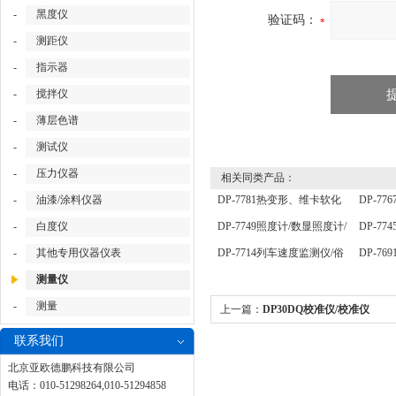
-
黑度仪
验证码：
-
测距仪
-
指示器
-
搅拌仪
-
薄层色谱
-
测试仪
-
压力仪器
相关同类产品：
-
油漆/涂料仪器
DP-7781热变形、维卡软化
DP-7
点温度测定仪/维卡仪
器/孔
-
白度仪
DP-7749照度计/数显照度计/
DP-7
便携式照度计
器/自
-
其他专用仪器仪表
DP-7714列车速度监测仪/俗
DP-7
器
称列车测速仪/列车速度仪
测仪
测量仪
-
测量
上一篇：
DP30DQ校准仪/校准仪
联系我们
北京亚欧德鹏科技有限公司
电话：010-51298264,010-51294858