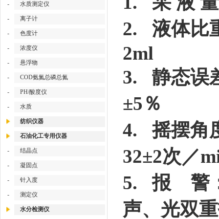
1. 采 液 量
-
水质测定仪
-
离子计
2. 液体比
-
色度计
2ml
-
浓度仪
-
悬浮物
3. 静
-
COD氨氮总磷总氮
-
PH/酸度仪
±5％
-
水质
纺织仪器
4. 摇摆
角
石油化工专用仪器
32±2次／m
-
结晶点
-
凝固点
5. 报 
-
针入度
-
测定仪
声、光双重
水分检测仪