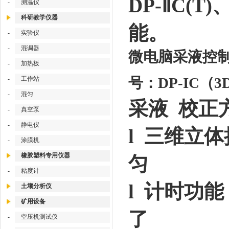
DP-ⅡC(
-
测温仪
科研教学仪器
能。
-
实验仪
-
混调器
微电脑采液控制
-
加热板
号：DP-IC（3
-
工作站
-
混匀
采液 校正
-
真空泵
-
静电仪
l 三维立
-
涂膜机
橡胶塑料专用仪器
匀
-
粘度计
l 计时功
土壤分析仪
矿用设备
了
-
空压机测试仪