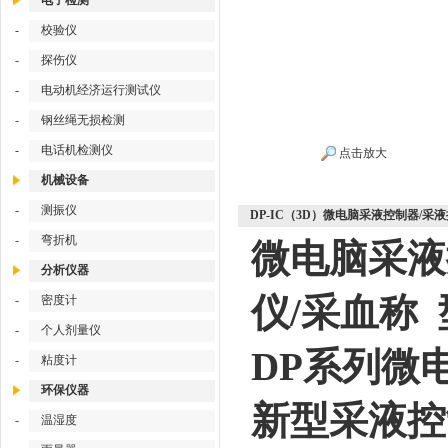
电子检测
-
校验仪
-
探伤仪
-
电动机经济运行测试仪
-
钢丝绳无损检测
-
电话机检测仪
点击放大
机械设备
-
测振仪
DP-IC（3D）微电脑采液控制器/采
-
弯折机
微电脑采液
分析仪器
仪/采血称 
-
密度计
-
个人剂量仪
DP系列微
-
粘度计
环保仪器
新型采液控
-
温湿度