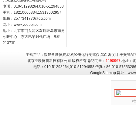
北京亚欧德鹏科技有限公司
电话：010-51298264,010-51294858
手机：18210605334,15313602957
邮箱：
2577341770@qq.com
网址：
www.yodpbj.com
地址：北京市门头沟区双峪环岛东南角
熙旺中心（东方巴黎时代广场）B座
2137室
主营产品：数显角度仪,电动机经济运行测试仪,黑白密度计,干簧管AT
北京亚欧德鹏科技有限公司 版权所有 总访问量：
1190967
地址：北
电话：010-51298264,010-51294858 传真：86-010-5755
GoogleSitemap
网址：
www.
推