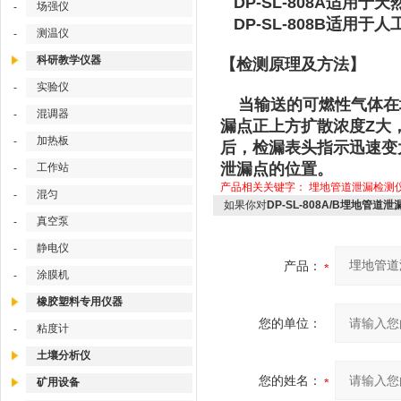
DP-SL-808A适用于
场强仪
-
DP-SL-808B适用于
测温仪
-
科研教学仪器
【检测原理及方法】
实验仪
-
当输送的可燃性气体在
混调器
-
漏点正上方扩散浓度Z大
加热板
-
后，检漏表头指示迅速变
泄漏点的位置。
工作站
-
产品相关关键字：
埋地管道泄漏检测
混匀
-
如果你对
DP-SL-808A/B埋地管道泄
真空泵
-
静电仪
-
产品：
涂膜机
-
橡胶塑料专用仪器
您的单位：
粘度计
-
土壤分析仪
您的姓名：
矿用设备