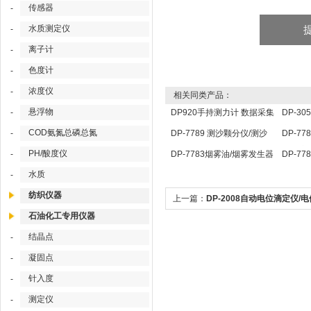
传感器
-
水质测定仪
-
离子计
-
色度计
-
浓度仪
-
相关同类产品：
悬浮物
-
DP920手持测力计 数据采集
DP-3
分析仪 压力传感器仪表
定仪 
COD氨氮总磷总氮
-
DP-7789 测沙颗分仪/测沙
DP-7
颗分仪/ 测沙颗检测仪
点温度
PH/酸度仪
-
DP-7783烟雾油/烟雾发生器
DP-7
用油
照传感
水质
-
纺织仪器
上一篇：
DP-2008自动电位滴定仪/
石油化工专用仪器
定仪
结晶点
-
凝固点
-
针入度
-
测定仪
-