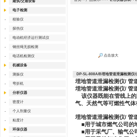
建筑/交通设备
电子检测
校验仪
-
探伤仪
-
电动机经济运行测试仪
-
钢丝绳无损检测
-
点击放大
电话机检测仪
-
机械设备
DP-SL-808A/B埋地管道泄漏检测仪/
测振仪
-
埋地管道泄漏检测仪/ 管道
弯折机
-
埋地管道泄漏检测仪/ 管道
分析仪器
该仪器既能在管线上的
密度计
-
气、天然气等可燃性气体
个人剂量仪
-
埋地管道泄漏检测仪/ 管道
粘度计
-
■用于城市燃气公司的
环保仪器
■用于采气厂、输气公