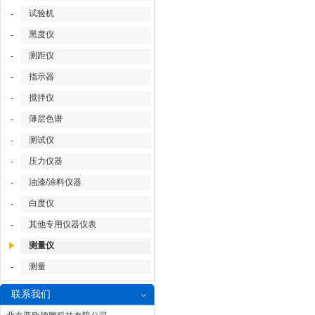
试验机
-
黑度仪
-
测距仪
-
指示器
-
搅拌仪
-
薄层色谱
-
测试仪
-
压力仪器
-
油漆/涂料仪器
-
白度仪
-
其他专用仪器仪表
-
测量仪
测量
-
联系我们