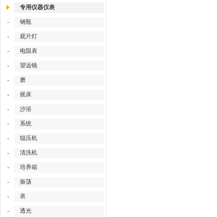
专用仪器仪表
钢瓶
-
观片灯
-
电阻表
-
望远镜
-
磨
-
摇床
-
沙浴
-
系统
-
辊压机
-
清洗机
-
培养箱
-
振荡
-
表
-
透光
-