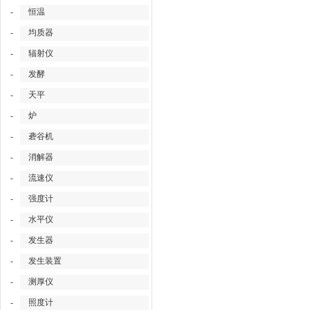
恒温
-
均质器
-
辐射仪
-
发酵
-
天平
-
炉
-
砻谷机
-
消解器
-
流速仪
-
强度计
-
水平仪
-
发生器
-
发生装置
-
测厚仪
-
照度计
-