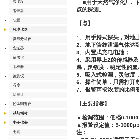
■用于天然气净化厂、化
温湿度
-
点的探测。
雨量器
-
装置
-
【点】
环境仪器
1、用手持式探头，对地
臭氧分析仪
-
2、地下管线泄漏气体达
变送器
-
3、内置式充电电池；
辐照仪
-
4、采用界上Z的传感器
温，灵敏度，稳定性的显
采样器
-
5、吸入式检漏，灵敏度
监测仪
-
6、操作简单，只需打开
湿度
-
7、报警声按浓度的比例
流量计
-
【主要指标】
粉尘测定仪
-
试剂耗材
▲检漏范围：低档0-1000p
电子仪表
▲报警设定值：5-1000
注：
电能
-