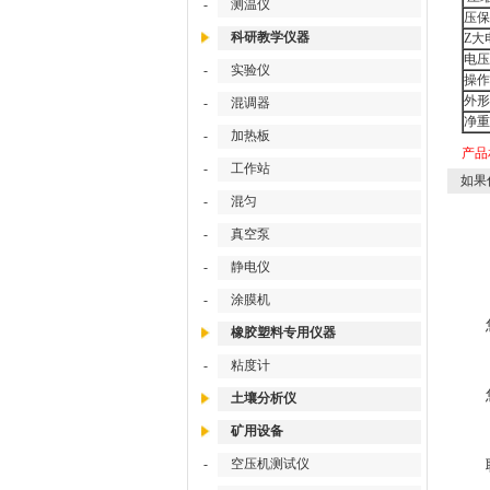
-
测温仪
压保
科研教学仪器
Z大
电压
-
实验仪
操作
外形
-
混调器
净重
-
加热板
产品
-
工作站
如果
-
混匀
-
真空泵
-
静电仪
-
涂膜机
橡胶塑料专用仪器
-
粘度计
土壤分析仪
矿用设备
-
空压机测试仪