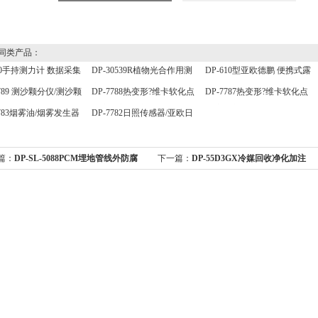
同类产品：
20手持测力计 数据采集
DP-30539R植物光合作用测
DP-610型亚欧德鹏 便携式露
仪 压力传感器仪表
定仪 有效辐射检测仪
点仪用途
7789 测沙颗分仪/测沙颗
DP-7788热变形?维卡软化点
DP-7787热变形?维卡软化点
 测沙颗检测仪
温度测定仪/维卡仪
温度测定仪/维卡仪
7783烟雾油/烟雾发生器
DP-7782日照传感器/亚欧日
照传感器
篇：
DP-SL-5088PCM埋地管线外防腐
下一篇：
DP-55D3GX冷媒回收净化加注
况综合检测仪/
机，加注机