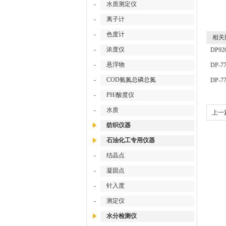
-
水质测定仪
-
离子计
-
色度计
相关
-
浓度仪
DP9
分析
-
悬浮物
DP-
分仪/
-
COD氨氮总磷总氮
DP-
用油
-
PH/酸度仪
-
水质
上一
纺织仪器
层状
石油化工专用仪器
-
结晶点
-
凝固点
-
针入度
-
测定仪
水分检测仪