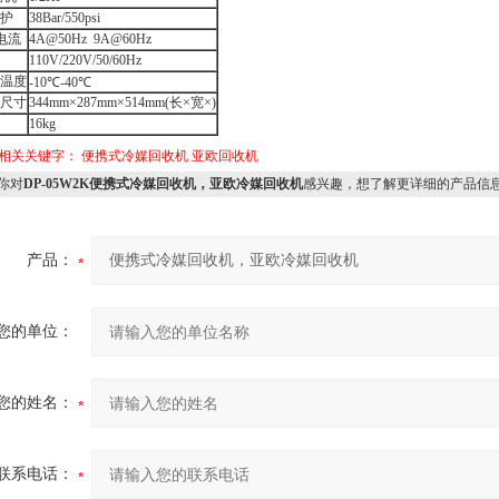
护
38Bar/550psi
电流
4A@50Hz 9A@60Hz
110V/220V/50/60Hz
温度
-10℃-40℃
尺寸
344mm×287mm×514mm(长×宽×)
16kg
相关关键字：
便携式冷媒回收机
亚欧回收机
你对
DP-05W2K便携式冷媒回收机，亚欧冷媒回收机
感兴趣，想了解更详细的产品信
产品：
您的单位：
您的姓名：
联系电话：