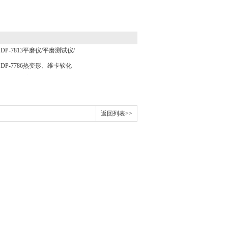
DP-7813平磨仪/平磨测试仪/
平磨检测仪
DP-7786热变形、维卡软化
点温度测定仪/维卡仪
返回列表>>