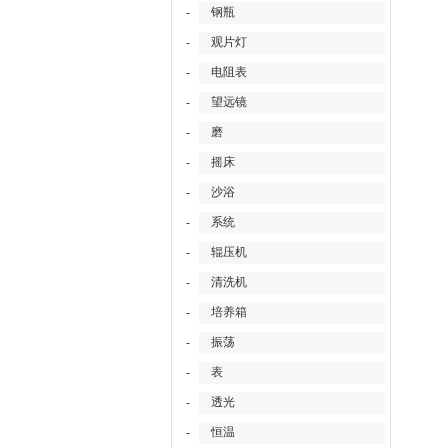
-
钢瓶
-
观片灯
-
电阻表
-
望远镜
-
磨
-
摇床
-
沙浴
-
系统
-
辊压机
-
清洗机
-
培养箱
-
振荡
-
表
-
透光
-
恒温