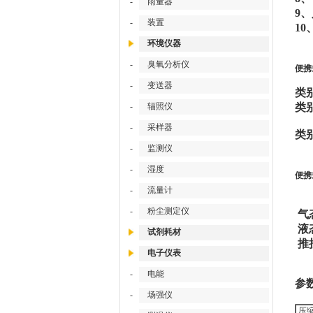
-
雨量器
9
-
装置
1
环境仪器
-
臭氧分析仪
便携
-
变送器
类别
-
辐照仪
类别
R4
-
采样器
类别
-
监测仪
-
湿度
便携
-
流量计
-
粉尘测定仪
气态
液态
试剂耗材
推拉
电子仪表
-
电能
参
-
场强仪
压