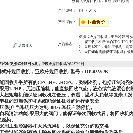
便携式冷媒回收机，亚欧冷媒回收机
产品型号：
DP-05W2K
产品报价：
便携式冷媒回收机，亚欧冷媒回收机 
1、能回收几乎所有的CFC,HFC,
产品特点：
点击放大
2、采用1/2HP，无油压缩机，
3、大扭矩电机能保证回收机在低
-05W2K便携式冷媒回收机，亚欧冷媒回收机
的详细资料：
携式冷媒回收机，亚欧冷媒回收机 型号：DP-05W2K
能回收几乎所有的CFC,HFC,HCFG，类制冷剂，包括压制冷剂R4
、采用1/2HP，无油压缩机，能直接回收气态，液态或气液混合的
、大扭矩电机能保证回收机在低压，低温，温和大负载等复杂工况
、电机的过温保护和系统能保证机器的运行更安全
、压保护-当系统压力达到38Bar,系统自动停机。
、自我清洁功能-采用大的阀门，能保证每次回收成后，将回收机
叉感染。
、采用工业冷凝器和大风流风机，以保证充分的热交换
、干燥过滤器能有效去除被回收系统内的水分酸性物质及杂质。