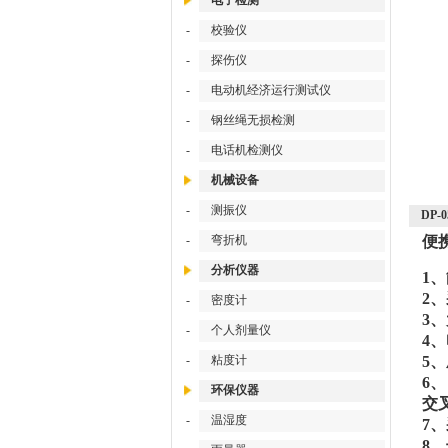
电子检测
-
校验仪
-
探伤仪
-
电动机经济运行测试仪
-
钢丝绳无损检测
-
电话机检测仪
机械设备
-
测振仪
DP
-
弯折机
便
分析仪器
1、
2
-
密度计
3
-
个人剂量仪
4
-
粘度计
5
6
环保仪器
交
-
温湿度
7
8