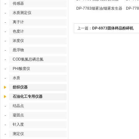
传感器
-
颗分仪/ 测沙颗检测仪
点温度
DP-7783烟雾油/烟雾发生器
DP-7
水质测定仪
-
用油
照传感
离子计
-
上一篇：
DP-6973固体样品粉碎机
色度计
-
浓度仪
-
悬浮物
-
COD氨氮总磷总氮
-
PH/酸度仪
-
水质
-
纺织仪器
石油化工专用仪器
结晶点
-
凝固点
-
针入度
-
测定仪
-