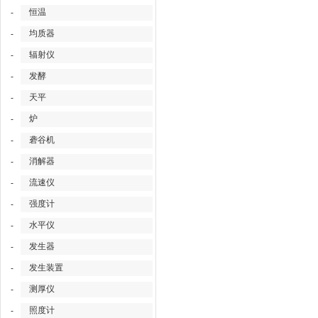
恒温
-
均质器
-
辐射仪
-
发酵
-
天平
-
炉
-
砻谷机
-
消解器
-
流速仪
-
强度计
-
水平仪
-
发生器
-
发生装置
-
测厚仪
-
照度计
-