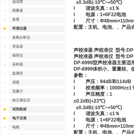
温湿度
-
±0.3dB(-10℃~+50℃)
l 谐波失真：≤1％
雨量器
-
l 电源：1×6F22电池
装置
-
l 尺寸：Φ48mm×110m
配置：
主机、电池、、产品
环境仪器
臭氧分析仪
-
变送器
-
声校准器 声校准仪 型号:DP-
辐照仪
-
声校准器 声校准仪 型号:DP-
DP-6999型声校准器主
采样器
-
DP-6999体积小、重量轻
监测仪
-
参数：
l 声压：94dB和114dB
湿度
-
l 校准频率：1000H
流量计
-
l 声压精度：1
粉尘测定仪
-
±0.2dB(+23℃)
±0.3dB(-10℃~+50℃)
试剂耗材
l 谐波失真：≤1％
电子仪表
l 电源：1×6F22电池
l 尺寸：Φ48mm×110m
电能
-
配置：
主机、电池、、产品