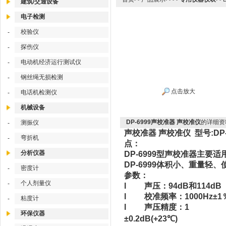
建筑/交通设备
电子检测
校验仪
-
探伤仪
-
电动机经济运行测试仪
-
钢丝绳无损检测
-
点击放大
电话机检测仪
-
机械设备
DP-6999声校准器 声校准仪
的详细资
测振仪
-
声校准器 声校准仪 型号:DP-
弯折机
-
点：
分析仪器
DP-6999型声校准器主
DP-6999体积小、重量轻
密度计
-
参数：
个人剂量仪
-
l 声压：94dB和114dB
l 校准频率：1000H
粘度计
-
l 声压精度：1
环保仪器
±0.2dB(+23℃)