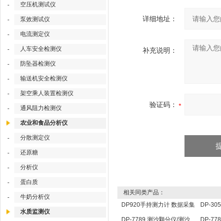
空压机测试仪
-
详细地址：
泵效测试仪
-
电流测定仪
-
人车安全检测仪
-
补充说明：
防坠器检测仪
-
输送机安全检测仪
-
架空乘人装置检测仪
-
验证码：
通风阻力检测仪
-
农业和食品分析仪
分散测定仪
-
还原糖
-
分析仪
-
蛋白质
-
相关同类产品：
牛奶分析仪
-
DP920手持测力计 数据采集
DP-3
水质监测仪
分析仪 压力传感器仪表
定仪 
DP-7789 测沙颗分仪/测沙
DP-7