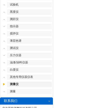
试验机
-
黑度仪
-
测距仪
-
指示器
-
搅拌仪
-
薄层色谱
-
测试仪
-
压力仪器
-
油漆/涂料仪器
-
白度仪
-
其他专用仪器仪表
-
测量仪
测量
-
联系我们