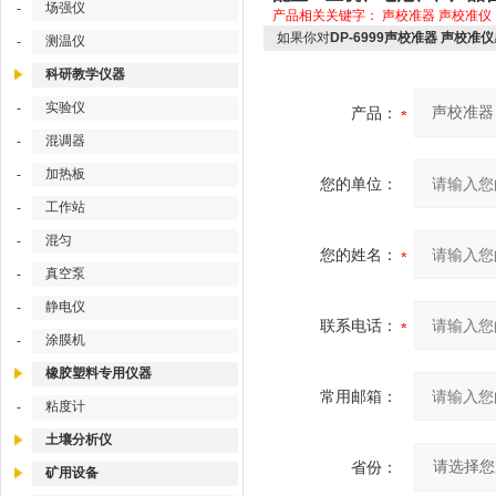
场强仪
-
产品相关关键字：
声校准器
声校准仪
如果你对
DP-6999声校准器 声校准仪
测温仪
-
科研教学仪器
实验仪
-
产品：
混调器
-
加热板
-
您的单位：
工作站
-
混匀
-
您的姓名：
真空泵
-
静电仪
-
联系电话：
涂膜机
-
橡胶塑料专用仪器
常用邮箱：
粘度计
-
土壤分析仪
省份：
矿用设备