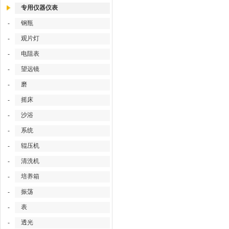
专用仪器仪表
钢瓶
-
观片灯
-
电阻表
-
望远镜
-
磨
-
摇床
-
沙浴
-
系统
-
辊压机
-
清洗机
-
培养箱
-
振荡
-
表
-
透光
-