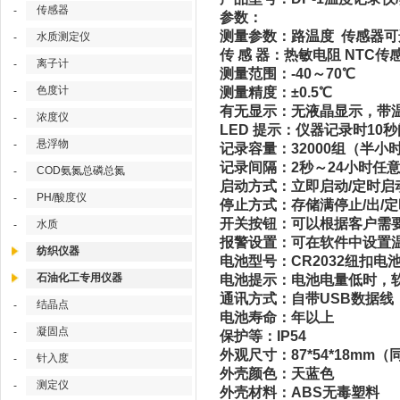
传感器
-
参数：
测量参数：路温度 传感器
水质测定仪
-
传 感 器：热敏电阻 NTC传
离子计
-
测量范围：-40～70℃
色度计
-
测量精度：±0.5℃
有无显示：无液晶显示，带
浓度仪
-
LED 提示：仪器记录时10
悬浮物
-
记录容量：32000组（半
记录间隔：2秒～24小时任
COD氨氮总磷总氮
-
启动方式：立即启动/定时启
PH/酸度仪
-
停止方式：存储满停止/出/定
开关按钮：可以根据客户需
水质
-
报警设置：可在软件中设置
纺织仪器
电池型号：CR2032纽扣电
石油化工专用仪器
电池提示：电池电量低时，
通讯方式：自带USB数据线，
结晶点
-
电池寿命：年以上
凝固点
-
保护等：IP54
外观尺寸：87*54*18mm
针入度
-
外壳颜色：天蓝色
测定仪
-
外壳材料：ABS无毒塑料