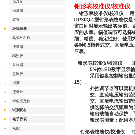
温湿度
-
钳形表校准仪/校准仪 型
雨量器
-
钳形表校准仪/校准仪 用
DP30Q-1型钳形表校准
装置
-
窗口同时显示输出实际值、
环境仪器
应的步量。幅值调节可选择
臭氧分析仪
-
细、精度、稳定性好、使用
各种0.5指针式交、直流电
变送器
-
压表。
辐照仪
-
钳形表校准仪/校准仪 
采样器
-
5½位LED数字显示输
监测仪
-
采用键盘控制输出量的增减。键
15）。
湿度
-
外控调节器可以离机控制
流量计
-
交、直流电压输出范围为
交、直流电流输出范围为
粉尘测定仪
-
供选择的交流频率为四种：5
试剂耗材
输出载能自动保护，
电子仪表
钳形表测量：配用本厂标准线
电能
-
钳形表校准仪/校准仪 