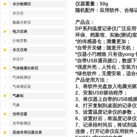
仪器重量：50g
水分检测仪
随机配件：应用软件、合格
水分仪
-
产品点：
氨氮分析仪
-
DP系列温度记录仪广泛应
电力仪表
环保、档案馆、实验(测试)
介电常数
-
*的传感器仓；测量更加；
*自带开关键；随意开关机；
水文仪表
*仪器小巧精致 只有信yon
水位计
-
*自带USB通讯接口，数据
*强度外壳，人性化，安装方
气体检测分析仪
*绿色软件，无需安装，适合
气体检测仪
-
产品使用方法：
1、将软件光盘放入电脑光
气体测定器
-
2、安装USB驱动程序；
气象站
3、将仪器上自带的USB线
气象
-
4、打开复制到桌面的记录仪应
5、设置温度记录仪的参数
光学仪器
6、设置好后，将温度记录
光学检测仪
-
7、记录段时间后，将试剂温
连接，打开记录仪应用软件
其他专用仪器仪表