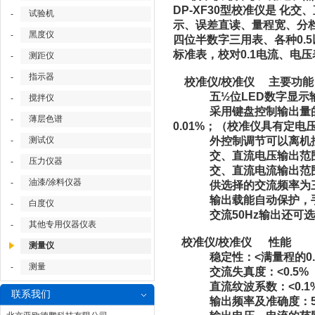
DP-XF30型校准仪是 
试验机
-
示、误差直读、量程宽、分
黑度仪
-
四位半数字三用表、各种0.
标准表，校对0.1电流、电压
测距仪
-
指示器
-
校准仪/校准仪 主要功能
五½位LED数字显示输
搅拌仪
-
采用键盘控制输出量的增减。
薄层色谱
-
0.01%；（校准仪具有定
测试仪
外控制调节可以离机控
-
交、直流电压输出范围为0-
压力仪器
-
交、直流电流输出范围为0
油漆/涂料仪器
-
供选择的交流频率为三种：5
输出载能自动保护，手
白度仪
-
交流50Hz输出还可选
其他专用仪器仪表
-
校准仪/校准仪 性能
测量仪
稳定性：<满量程的0.02%
测量
-
交流失真度：<0.5%
直流纹波系数：<0.1
联系我们
输出频率及准确度：50Hz、