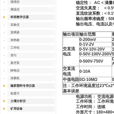
场强仪
-
稳定性： AC < 满量程的0.0
交流失真度： < 0.
测温仪
-
直流纹波系数：< 0.1
科研教学仪器
输出频率准确度：50Hz、60
输出电压、电流以及中值电
实验仪
-
混调器
-
输出项目
输出范围
0-200mV
加热板
-
0-1V-2V
工作站
-
交直流
0-5V-10V-20V
电压
0-50V-100V-200V
混匀
-
0-500V-750V
真空泵
-
交直流
静电仪
-
0-10A
电流
涂膜机
-
中值电阻
0Ω-10MΩ
注：工作环境温度过
23℃±2
橡胶塑料专用仪器
基本误差
粘度计
-
电源功耗： 交流电源电压22
土壤分析仪
工作环境： 工作环境的温
工作时间： 连续
矿用设备
外形尺寸：180×480×4