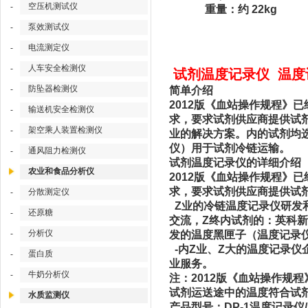
空压机测试仪
-
重量：约 22kg
泵效测试仪
-
电流测定仪
-
人车安全检测仪
-
试剂温度记录仪 温度记
防坠器检测仪
-
简单介绍
2012版《血站操作规程》
输送机安全检测仪
-
求，要求试剂供应商提供试
架空乘人装置检测仪
-
业的解决方案。内的试剂均选
仪）用于试剂冷链运输。
通风阻力检测仪
-
试剂温度记录仪的详细介绍
农业和食品分析仪
2012版《血站操作规程》
求，要求试剂供应商提供试
分散测定仪
-
Z业的冷链
温度记录仪
研发
还原糖
-
交流，Z终内试剂的：英科新
分析仪
-
发的温度黑匣子（温度记录
-内Z业、Z大的温度记录
蛋白质
-
业服务。
牛奶分析仪
-
注：2012版《血站操作规程》6
试剂运送途中的温度符合试
水质监测仪
产品型号：DP-1温度记录仪