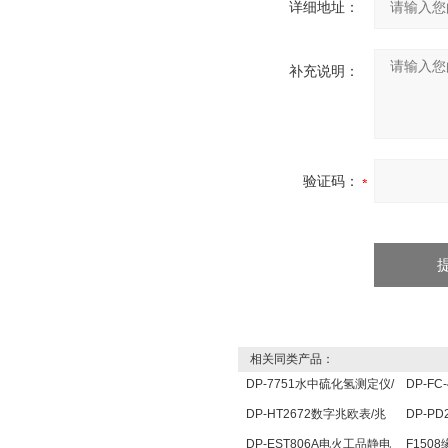
详细地址：
补充说明：
验证码：
相关同类产品：
DP-7751水中硫化氢测定仪/
DP-F
水中硫化氢检测仪/硫化氢分
尘仪
DP-HT2672数字兆欧表/兆
DP-PD
析仪
欧表/数字式兆欧表/缘表
流表 
DP-EST806A电火工品静电
F150