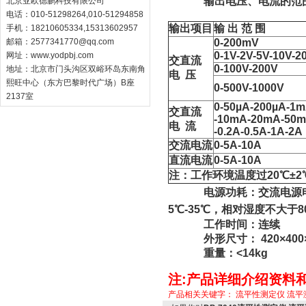
输出电压、电流的范围及基
北京亚欧德鹏科技有限公司
电话：010-51298264,010-51294858
输出项目
输 出 范 围
手机：18210605334,15313602957
邮箱：
2577341770@qq.com
0-200mV
0-1V-2V-5V-10V-2
网址：
www.yodpbj.com
交直流
0-100V-200V
地址：北京市门头沟区双峪环岛东南角
电 压
熙旺中心（东方巴黎时代广场）B座
0-500V-1000V
2137室
0-50µA-200µA-1
交直流
-10mA-20mA-50
电 流
-0.2A-0.5A-1A-2A
交流电流
0-5A-10A
直流电流
0-5A-10A
注：工作环境温度过20℃±
电源功耗：交流电源电压220
5℃-35℃，相对湿度不大于8
工作时间：连续
外形尺寸： 420×400×
重量：<14kg
注:产品详细介绍资料
产品相关关键字：
流平性测定仪
流平