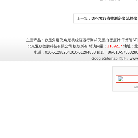
感度试验仪
定仪/摇
上一篇：
DP-7039流挂测定仪 流挂仪
主营产品：数显角度仪,电动机经济运行测试仪,黑白密度计,干簧管AT
北京亚欧德鹏科技有限公司 版权所有 总访问量：
1189217
地址：北
电话：010-51298264,010-51294858 传真：86-010-5755
GoogleSitemap
网址：
www.
推