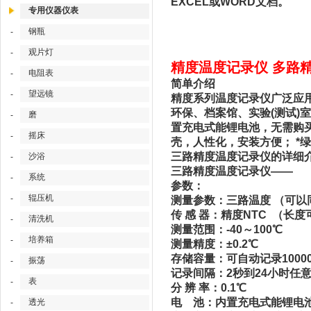
EXCEL或WORD文档。
专用仪器仪表
钢瓶
-
观片灯
-
精度温度记录仪 多路精
电阻表
-
简单介绍
望远镜
-
精度系列温度记录仪广泛应
环保、档案馆、实验(测试)
磨
-
置充电式能锂电池，无需购买电
摇床
-
壳，人性化，安装方便； *
三路精度温度记录仪的详细
沙浴
-
三路精度
温度记录仪
——
系统
-
参数：
辊压机
-
测量参数：三路温度 （可
传 感 器：精度NTC （长
清洗机
-
测量范围：-40～100℃
培养箱
-
测量精度：±0.2℃
存储容量：可自动记录1000
振荡
-
记录间隔：2秒到24小时任
表
-
分 辨 率：0.1℃
电 池：内置充电式能锂电
透光
-