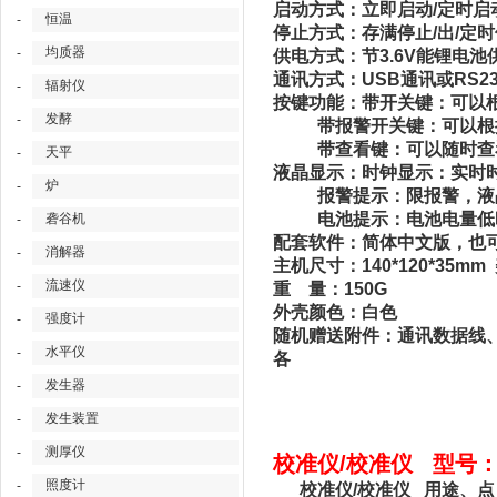
启动方式：立即启动/定时启
恒温
-
停止方式：存满停止/出/定时
均质器
-
供电方式：节3.6V能锂电池
通讯方式：USB通讯或RS23
辐射仪
-
按键功能：带开关键：可以
发酵
-
带报警开关键：可以根据
带查看键：可以随时查看
天平
-
液晶显示：时钟显示：实时
炉
-
报警提示：限报警，液晶
电池提示：电池电量低时
砻谷机
-
配套软件：简体中文版，也
消解器
-
主机尺寸：140*120*35m
流速仪
-
重 量：150G
外壳颜色：白色
强度计
-
随机赠送附件：通讯数据线
水平仪
-
各
发生器
-
发生装置
-
测厚仪
-
校准仪/校准仪 型号：D
照度计
-
校准仪/校准仪 用途、点