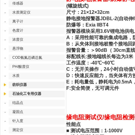
传感器
-
(螺旋线式)
尺寸：21×12×32cm
水质测定仪
-
静电接地报警器JDBL-2(自
离子计
-
防爆等：Exia llBT4
色度计
-
报警器模块采用3.6V锂电池供
A：采用性能可靠的集成电路，
浓度仪
-
B：从夹体到接地桩整个接地回
悬浮物
-
报警音量：＞90dB（ 30cm
标配线长:接地端线长每边为3米
COD氨氮总磷总氮
-
工作温度：-40℃~60℃
PH/酸度仪
-
C：无开关操作，24小时自动值
D：快速反应能力，当夹体有方
水质
-
E：耗电量低，静耗电为0.5mA
纺织仪器
F:安全简便，无可调元件
石油化工专用仪器
结晶点
-
凝固点
-
缘电阻测试仪/缘电阻检测仪
针入度
-
性能点
测定仪
-
■ 测试电压范围：1-1000V