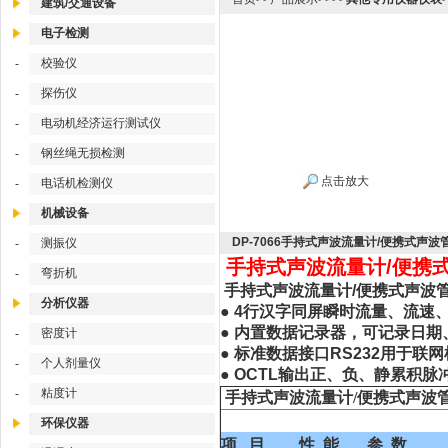
建筑/交通设备
电子检测
校验仪
-
探伤仪
-
电动机经济运行测试仪
-
钢丝绳无损检测
-
点击放大
电话机检测仪
-
机械设备
DP-7066手持式声波流量计/便携式声
测振仪
-
手持式声波流量计/便携式声
弯折机
-
手持式声波流量计/便携式声波管道
分析仪器
● 4行汉字同屏瞬时流量、流
● 内置数据记录器，可记录日
密度计
-
● 标准数据接口RS232用于
个人剂量仪
-
● OCTL输出正、负、静累积脉冲
粘度计
-
手持式声波流量计/
环保仪器
项 目
性 能 、 参 数