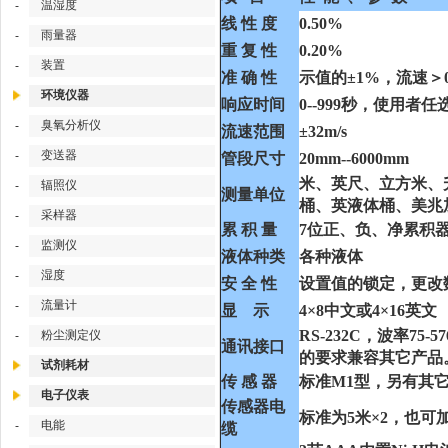
温湿度
-
线 性 度
0.50%
雨量器
-
重 复 性
0.20%
装置
-
准 确 性
示值的±1%，流速＞0.
环境仪器
响应时间
0--999秒，使用者任
臭氧分析仪
-
流速范围
±32m/s
变送器
-
管段尺寸
20mm--6000mm
米、英尺、立方米、
辐照仪
-
测量单位
桶、英液体桶、美兆
采样器
-
累 积 量
7位正、负、净累积
监测仪
-
液体种类
各种液体
湿度
-
安 全 性
设置值的锁定，更改
流量计
-
显 示
4×8中文或4×16英文
RS-232C，波率7
粉尘测定仪
-
通讯接口
的要求兼容其它产品
试剂耗材
传 感 器
标准M1型，另有其
电子仪表
传感器电
标准为5米×2，也可加
电能
-
缆