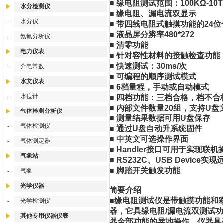
■ 缘电阻测试范围：100KΩ-10
水分检测仪
■ 缘电阻、漏电流双显示
水分仪
-
■ 带四线电阻式触摸功能的24位
■ 液晶屏分辨率480*272
氨氮分析仪
-
■ 清零功能
电力仪表
■ 针对容性材料的接触检查功能
■ 快速测试：30ms/次
介电常数
-
■ 可编程的顺序测试模式
水文仪表
■ 6档量程，手动或自动模式
水位计
-
■ 四档功能：三档合格，档不合
■ 内部文件数量20组，支持U
气体检测分析仪
■ 测量结果数据可用U盘保存
气体检测仪
-
■ 通过U盘自动升系统固件
■ 中英文可选操作界面
气体测定器
-
■ Handler接口可用于实现联
气象站
■ RS232C、USB Device实
■ 脚踏开关触发功能
气象
-
光学仪器
简要介绍
■缘电阻测试仪是带触摸功能和
光学检测仪
-
器，它具缘电阻/漏电流双测试
其他专用仪器仪表
器全部功能的异地操作。仪器具