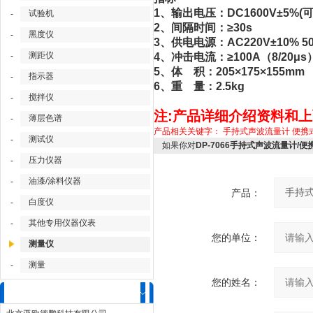
1、输出电压：DC1600V±5%(
试验机
-
2、间隔时间：≥30s
黑度仪
-
3、供电电源：AC220V±10% 5
测距仪
-
4、冲击电流：≥100A（8/20μs
5、体 积：205×175×155mm
指示器
-
6、重 量：2.5kg
搅拌仪
-
注:产品详细介绍资料和
薄层色谱
-
产品相关关键字：
手持式声波流量计
便携
测试仪
-
如果你对
DP-7066手持式声波流量计/
压力仪器
-
油漆/涂料仪器
-
产品：
白度仪
-
其他专用仪器仪表
-
您的单位：
测量仪
测量
-
您的姓名：
联系我们