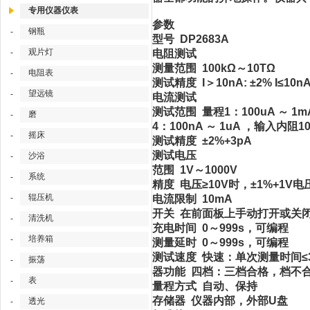
专用仪器仪表
参数
钢瓶
-
型号 DP2683A
观片灯
-
电阻测试
测量范围 100kΩ～10TΩ
电阻表
-
测试精度 I＞10nA: ±2% I≤10n
望远镜
-
电流测试
测试范围 量程1：100uA ～ 1m
磨
-
4：100nA ～ 1uA ，输入内阻
摇床
-
测试精度 ±2%+3pA
测试电压
沙浴
-
范围 1V～1000V
系统
-
精度 电压≥10V时，±1%+1V电压
辊压机
-
电流限制 10mA
开关 在前面板上手动打开或关
清洗机
-
充电时间 0～999s，可编程
培养箱
-
测量延时 0～999s，可编程
测试速度 快速：单次测量时间≤3
振荡
-
器功能 四档：三档合格，档不
表
-
量程方式 自动、保持
存储器 仪器内部，外部U盘
透光
-