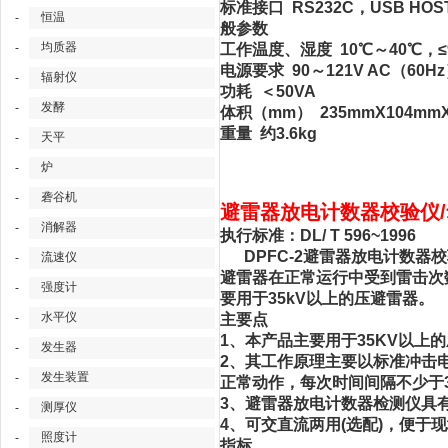
标准接口 RS232C，USB HOS
恒温
-
般参数
均质器
-
工作温度、湿度 10℃～40℃，≤
电源要求 90～121V AC（60Hz
辐射仪
-
功耗 ＜50VA
发酵
-
体积（mm） 235mmX104mm
重量 约3.6kg
天平
-
炉
-
砻谷机
-
避雷器放电计数器校验仪/氧
消解器
-
执行标准：DL/ T 596~1996
DPFC-2避雷器放电计数器
流速仪
-
避雷器在正常运行中受到雷击次
强度计
-
要用于35kV以上的压避雷器。
水平仪
-
主要点
1、本产品主要用于35KV以上
发生器
-
2、其工作原理主要以标准冲击电
发生装置
-
正常动作，每次时间间隔不少于3
3、避雷器放电计数器检测仪具
测厚仪
-
4、可交直流两用(选配)，便于
照度计
-
指标