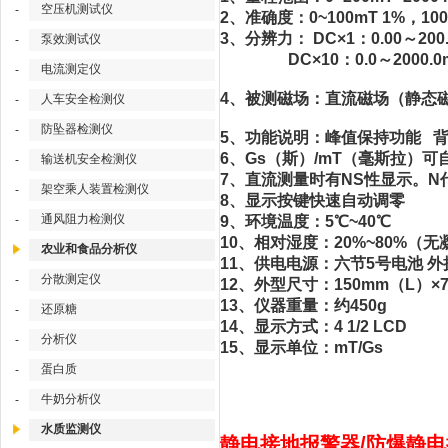
空压机测试仪
-
2、准确度：0~100mT 1%，
3、分辨力： DC×1：0.00～2
泵效测试仪
-
DC×10：0.0～2000.
电流测定仪
-
4、被测磁场：直流磁场（静态
人车安全检测仪
-
防坠器检测仪
-
5、功能说明：峰值保持功能 
6、Gs（斯）/mT（毫斯拉）可
输送机安全检测仪
-
7、直流测量时有NS性显示。N
架空乘人装置检测仪
-
8、显示按键快速自动调零
通风阻力检测仪
-
9、环境温度：5℃~40℃
10、相对湿度：20%~80%（无
农业和食品分析仪
11、供电电源：六节5号电池 外
分散测定仪
-
12、外型尺寸：150mm（L）×
13、仪器重量：约450g
还原糖
-
14、显示方式：4 1/2 LCD
分析仪
-
15、显示单位：mT/Gs
蛋白质
-
牛奶分析仪
-
水质监测仪
静电接地报警器/防爆静电接