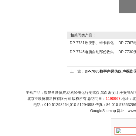
相关同类产品：
DP-7781热变形、维卡软化
DP-776
点温度测定仪/维卡仪
器/孔口流
DP-7745电脑自动部份收集
DP-773
器/自动部份收集器/自动收集
测仪/可燃
器
上一篇：
DP-7065数字声探伤仪 声探伤
探伤仪
主营产品：数显角度仪,电动机经济运行测试仪,黑白密度计,干簧管AT
北京亚欧德鹏科技有限公司 版权所有 总访问量：
1190967
地址：北
电话：010-51298264,010-51294858 传真：86-010-5755
GoogleSitemap
网址：
www.