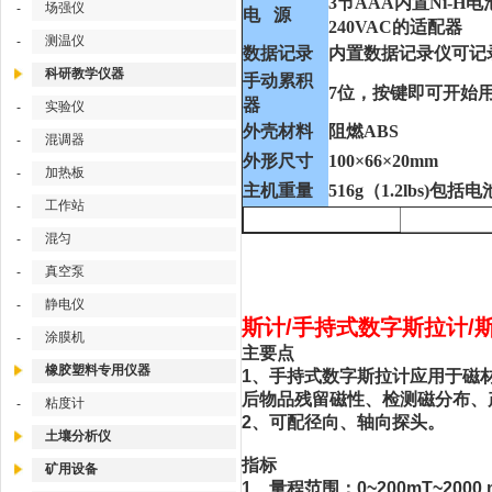
3节AAA内置Ni-H
场强仪
-
电 源
240VAC的适配器
测温仪
-
数据记录
内置数据记录仪可记录
科研教学仪器
手动累积
7位，按键即可开始
器
实验仪
-
外壳材料
阻燃ABS
混调器
-
外形尺寸
100×66×20mm
加热板
-
主机重量
516g（1.2lbs)包括电
工作站
-
混匀
-
真空泵
-
静电仪
-
斯计/手持式数字斯拉计/斯
涂膜机
-
主要点
橡胶塑料专用仪器
1、手持式数字斯拉计应用于磁
后物品残留磁性、检测磁分布、
粘度计
-
2、可配径向、轴向探头。
土壤分析仪
指标
矿用设备
1、量程范围：0~200mT~2000 