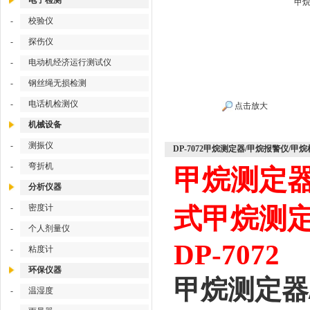
电子检测
甲烷
-
校验仪
-
探伤仪
-
电动机经济运行测试仪
-
钢丝绳无损检测
-
电话机检测仪
点击放大
机械设备
-
测振仪
DP-7072甲烷测定器/甲烷报警仪/
-
弯折机
甲烷测定器
分析仪器
-
密度计
式甲烷测定
-
个人剂量仪
DP-7072
-
粘度计
环保仪器
甲烷测定器
-
温湿度