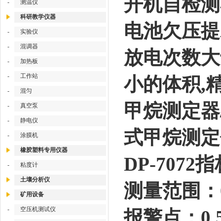
开机自检测
-
测温仪
科研教学仪器
电池欠压提
-
实验仪
-
混调器
放电次数大
-
加热板
-
工作站
小的体积,
-
混匀
甲烷测定器
-
真空泵
-
静电仪
式甲烷测定
-
涂膜机
橡胶塑料专用仪器
DP-7072
-
粘度计
土壤分析仪
测量范围：
矿用设备
-
空压机测试仪
报警点：0.