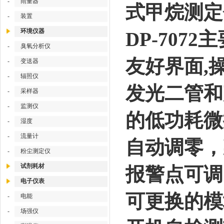
-
雨量器
式甲烷测定
-
装置
环境仪器
DP-7072
-
臭氧分析仪
友好界面,
-
变送器
-
辐照仪
发光二管和
-
采样器
-
监测仪
的低功耗微
-
湿度
-
流量计
自动调零，
-
粉尘测定仪
试剂耗材
报警点可调
电子仪表
可更换的模
-
电能
-
场强仪