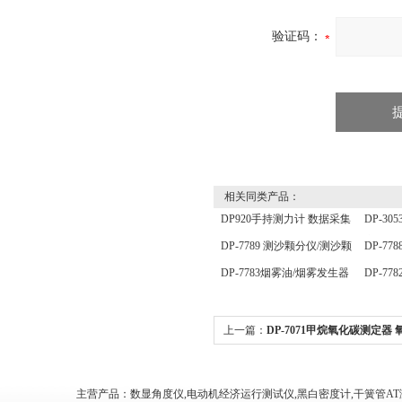
验证码：
相关同类产品：
DP920手持测力计 数据采集
DP-3
分析仪 压力传感器仪表
定仪 
DP-7789 测沙颗分仪/测沙颗
DP-7
分仪/ 测沙颗检测仪
温度测
DP-7783烟雾油/烟雾发生器
DP-7
用油
照传感
上一篇：
DP-7071甲烷氧化碳测定器 
测定器
主营产品：数显角度仪,电动机经济运行测试仪,黑白密度计,干簧管AT