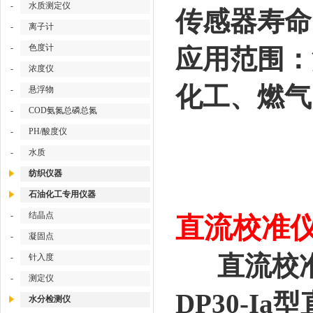
-
水质测定仪
传感器寿命:
-
离子计
-
色度计
应用范围：
-
浓度仪
化工、燃气
-
悬浮物
-
COD氨氮总磷总氮
-
PH/酸度仪
-
水质
纺织仪器
石油化工专用仪器
-
结晶点
直流校准仪/
-
凝固点
直流校准
-
针入度
-
测定仪
DP30-
水分检测仪