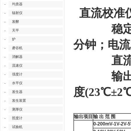
-
均质器
直流校准仪
-
辐射仪
-
发酵
稳定性:电
-
天平
-
炉
分钟；电流＜
-
砻谷机
直流纹波
-
消解器
-
流速仪
输出电压
-
强度计
-
水平仪
度(23℃±
-
发生器
-
发生装置
-
测厚仪
输出项目
输 出 范 围
-
照度计
0-200mV-1V-2V-
-
试验机