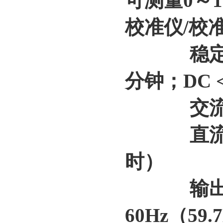
可测量0～1
校准仪/校
稳定性： A
分钟；DC <
交流失真
直流纹波
时）
输出频率
60Hz（59.