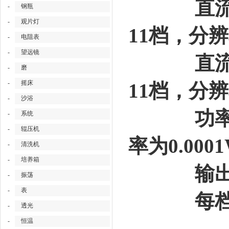
直流电流
-
钢瓶
-
观片灯
11档，分辨率
-
电阻表
-
望远镜
直流电压输
-
磨
-
摇床
11档，分辨
-
沙浴
功率测量
-
系统
-
辊压机
率为0.000
-
清洗机
-
培养箱
输出载能
-
振荡
-
表
每档电压
-
透光
-
恒温