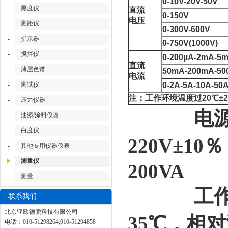
0-10V-20V-50V
-
黑度仪
直流
0-150V
电压
-
测距仪
0-300V-600V
-
指示器
0-750V(1000V)
-
搅拌仪
0-200µA-2mA-5
直流
-
薄层色谱
50mA-200mA-5
电流
-
测试仪
0-2A-5A-10A-50
注：工作环境温度过20℃±
-
压力仪器
电源功
-
油漆/涂料仪器
-
白度仪
220V±10
-
其他专用仪器仪表
测量仪
200VA
-
测量
工作环境
联系我们
北京亚欧德鹏科技有限公司
35℃，相
电话：010-51298264,010-51294858