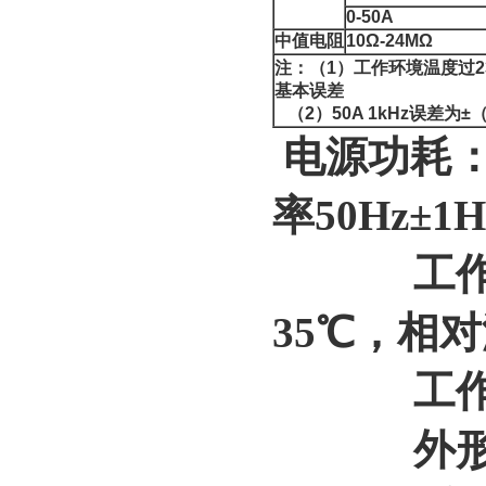
0-50A
中值电阻
10Ω-24MΩ
注：（
1
）工作环境温度过
基本误差
（
2
）
50A 1kHz
误差为
±
电源功耗： 
率50Hz±1
工作环境
35℃，相对
工作时
外形尺寸：