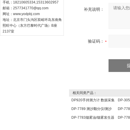
手机：18210605334,15313602957
邮箱：
2577341770@qq.com
补充说明：
网址：
www.yodpbj.com
地址：北京市门头沟区双峪环岛东南角
熙旺中心（东方巴黎时代广场）B座
2137室
验证码：
相关同类产品：
DP920手持测力计 数据采集
DP-3
分析仪 压力传感器仪表
定仪 
DP-7789 测沙颗分仪/测沙
DP-7
颗分仪/ 测沙颗检测仪
点温度
DP-7783烟雾油/烟雾发生器
DP-7
用油
照传感