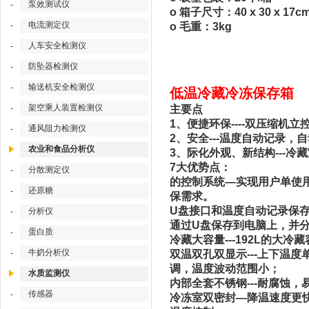
泵效测试仪
-
o 箱子尺寸：40 x 30 x 17c
电流测定仪
-
o 毛重：3kg
人车安全检测仪
-
防坠器检测仪
-
输送机安全检测仪
-
低温冷藏冷冻保存箱 型号
架空乘人装置检测仪
-
主要点
1、便捷环保----双压缩机
通风阻力检测仪
-
2、安全---温度自动记录，
农业和食品分析仪
3、际化外观、新结构---冷
7大优势点：
分散测定仪
-
的控制系统—实现用户单使
还原糖
-
保需求。
U盘接口和温度自动记录保存
分析仪
-
通过U盘保存到电脑上，并
蛋白质
-
冷藏大容量---192L的
牛奶分析仪
-
双温双孔双显示---上下温度
调，温度波动范围小；
水质监测仪
内部全套不锈钢---耐腐蚀
传感器
-
冷冻室双密封—降温速度更