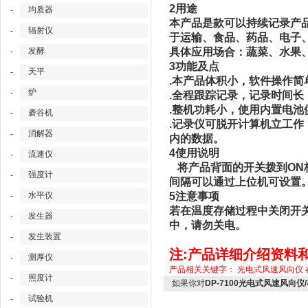
2用途
均质器
-
本产品是款可以持续记录产
辐射仪
-
于运输、食品、药品、电子
发酵
具体应用场合：蔬菜、水果
-
3功能及点
天平
-
.本产品体积小，软件操作简
炉
-
.全程跟踪记录，记录时间
.整机功耗小，使用内置电
砻谷机
-
.记录仪可脱开计算机立工作
消解器
-
内的数据。
4使用说明
流速仪
-
将产品背面的开关拨到ON
强度计
-
间隔可以通过上位机可设置
水平仪
5注意事项
-
若在温度存储过程中关闭开
发生器
-
中，请勿关电。
发生装置
-
注:产品详细介绍资料
测厚仪
-
产品相关关键字：
光电式风速风向仪
照度计
-
如果你对
DP-7100光电式风速风向
试验机
-