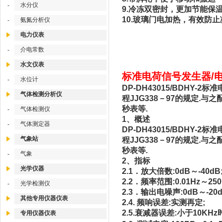
水分仪
-
9.冷冻双密封，更加节能保
10.玻璃门电加热，有效防
氨氮分析仪
-
电力仪表
介电常数
-
水文仪表
标准电荷信号发生器/电荷信
水位计
-
DP-DH43015/BDH
气体检测分析仪
程JJG338－97的规定
秒表等.
气体检测仪
-
1、概述
气体测定器
-
DP-DH43015/BDH
气象站
程JJG338－97的规定
秒表等.
气象
-
2、指标
光学仪器
2.1．放大倍数:0dB～-40dB
2.2．频率范围:0.01Hz～250
光学检测仪
-
2.3．输出电噪声:0dB～-20d
其他专用仪器仪表
2.4. 频响误差:实测再定;
2.5.衰减器误差:小于10KHz
专用仪器仪表