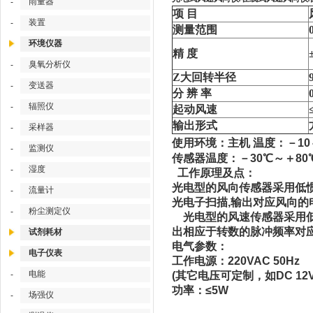
雨量器
-
项 目
装置
-
测量范围
环境仪器
精 度
臭氧分析仪
-
Z大回转半径
变送器
-
分 辨 率
辐照仪
-
起动风速
输出形式
采样器
-
使用环境：主机 温度：－10
监测仪
-
传感器温度：－30℃～＋8
湿度
-
工作原理及点：
光电型的风向传感器采用低
流量计
-
光电子扫描,输出对应风向的
粉尘测定仪
-
光电型的风速传感器采用低
出相应于转数的脉冲频率对
试剂耗材
电气参数：
电子仪表
工作电源：220VAC 50Hz
电能
-
(其它电压可定制，如DC 12
功率：≤5W
场强仪
-