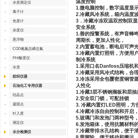
温度控制
水质测定仪
-
1.微电脑控制，数字温度显示
离子计
-
2.冷藏风冷系统，箱内温度
3．冷藏冷冻双温双控制双
色度计
-
安全系统
浓度仪
-
1.善的报警系统，有声音
悬浮物
-
周期长，更加人性化，
2.内置蓄电池，断电后可声光
COD氨氮总磷总氮
-
3.冷藏内置灯照明，方便用
PH/酸度仪
-
制冷系统
1.采用口名Danfoss压缩机
水质
-
2.冷藏采用风冷式结构，合
纺织仪器
3.冷冻采用全包覆密度铜管
人性化
石油化工专用仪器
1.冷藏3层不锈钢搁板和层
结晶点
-
2.安全双门锁，可配挂锁
凝固点
-
3. 冷藏内置灯LED照明
4.冷藏冷冻自由控制和开启
针入度
-
5.玻璃门和发泡门两种型号
测定仪
-
6.发泡箱体，使用抗菌材料
7.冷藏带排水孔结构，便于
水分检测仪
8.带脚轮，便于移动和搬运