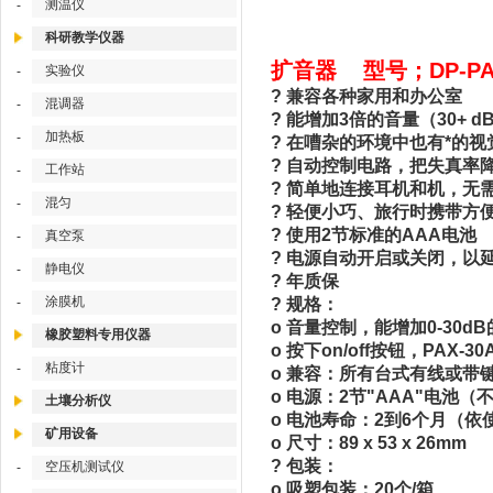
测温仪
-
科研教学仪器
扩音器 型号；DP-PA
实验仪
-
? 兼容各种家用和办公室
混调器
-
? 能增加3倍的音量（30+
加热板
-
? 在嘈杂的环境中也有*的
? 自动控制电路，把失真率
工作站
-
? 简单地连接耳机和机，无
混匀
-
? 轻便小巧、旅行时携带方
? 使用2节标准的AAA电池
真空泵
-
? 电源自动开启或关闭，以
静电仪
-
? 年质保
涂膜机
-
? 规格：
o 音量控制，能增加0-30
橡胶塑料专用仪器
o 按下on/off按钮，PAX-
粘度计
-
o 兼容：所有台式有线或带
o 电源：2节"AAA"电池（
土壤分析仪
o 电池寿命：2到6个月（
矿用设备
o 尺寸：89 x 53 x 26mm
? 包装：
空压机测试仪
-
o 吸塑包装：20个/箱