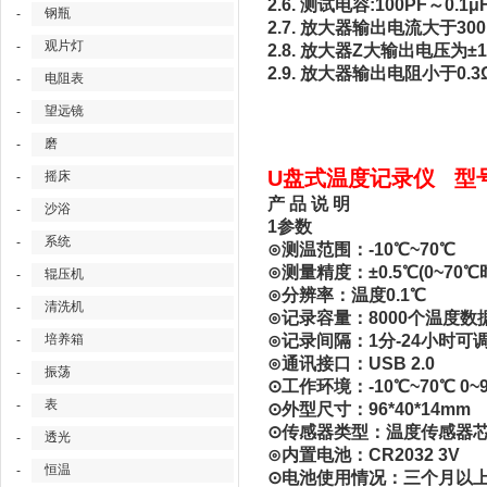
2.6. 测试电容:100PF～0
钢瓶
-
2.7. 放大器输出电流大于300
观片灯
-
2.8. 放大器Z大输出电压为±1
2.9. 放大器输出电阻小于0.3Ω
电阻表
-
望远镜
-
磨
-
U盘式温度记录仪 型号；
摇床
-
产 品 说 明
沙浴
-
1参数
系统
-
⊙测温范围：-10℃~70℃
⊙测量精度：±0.5℃(0~70℃
辊压机
-
⊙分辨率：温度0.1℃
清洗机
-
⊙记录容量：8000个温度数
培养箱
⊙记录间隔：1分-24小时可
-
⊙通讯接口：USB 2.0
振荡
-
⊙工作环境：-10℃~70℃ 0
表
-
⊙外型尺寸：96*40*14mm
⊙传感器类型：温度传感器
透光
-
⊙内置电池：CR2032 3V
恒温
-
⊙电池使用情况：三个月以