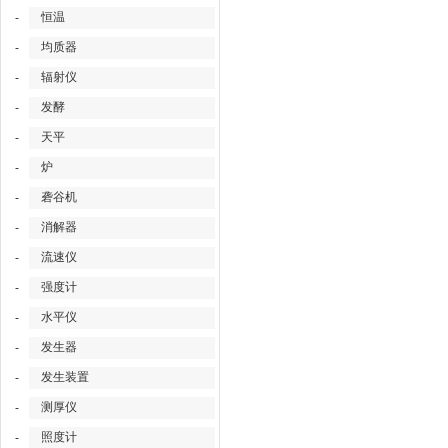
恒温
-
均质器
-
辐射仪
-
发酵
-
天平
-
炉
-
砻谷机
-
消解器
-
流速仪
-
强度计
-
水平仪
-
发生器
-
发生装置
-
测厚仪
-
照度计
-