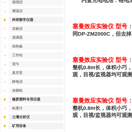
内置充电电池：锂电池 3.6
场强仪
-
测温仪
-
科研教学仪器
塞曼效应实验仪 型号：DP
实验仪
-
同DP-ZM2000C，
混调器
-
加热板
-
工作站
-
塞曼效应实验仪 型号：D
混匀
-
整机0.8m长，体积小巧
真空泵
-
观，目视/监视器均可观
静电仪
-
涂膜机
-
橡胶塑料专用仪器
塞曼效应实验仪 型号：D
整机0.8m长，体积小巧
粘度计
-
观，目视/监视器均可观
土壤分析仪
矿用设备