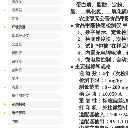
温湿度
-
蛋白质、脂肪、淀粉、
雨量器
-
脂、二氧化氮、二氧化硫
农业部无公害食品甲醛安
装置
-
●
食品甲醛快速检测仪 甲醛
环境仪器
1、数字显示、定量检
臭氧分析仪
-
2、检测速度快，次检
变送器
-
3、试剂“包被"在样品
4、内置充电锂电池，
辐照仪
-
5、微电脑控制，自动
采样器
-
● 主要指标和规格
监测仪
-
通 道 数：4个（次检
湿度
-
检测下限：1 mg/kg
测量范围：0～200 mg/
流量计
-
稳 定 度：±0.050 A
粉尘测定仪
-
重 复 性：标准偏差≤0.0
试剂耗材
打 印 机：外接微型针
电子仪表
适配器输入：100～240V 
适配器输出：9V 1A D
电能
-