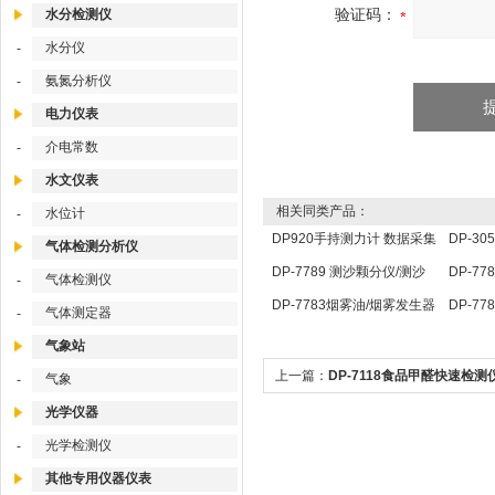
验证码：
水分检测仪
水分仪
-
氨氮分析仪
-
电力仪表
介电常数
-
水文仪表
相关同类产品：
水位计
-
DP920手持测力计 数据采集
DP-3
气体检测分析仪
分析仪 压力传感器仪表
定仪 
DP-7789 测沙颗分仪/测沙
DP-7
气体检测仪
-
颗分仪/ 测沙颗检测仪
点温度
DP-7783烟雾油/烟雾发生器
DP-7
气体测定器
-
用油
照传感
气象站
上一篇：
DP-7118食品甲醛快速检测
气象
-
醛快速检测仪
光学仪器
光学检测仪
-
其他专用仪器仪表