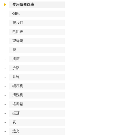
专用仪器仪表
钢瓶
-
观片灯
-
电阻表
-
望远镜
-
磨
-
摇床
-
沙浴
-
系统
-
辊压机
-
清洗机
-
培养箱
-
振荡
-
表
-
透光
-