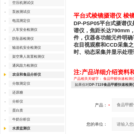
空压机测试仪
-
泵效测试仪
-
平台式棱镜摄谱仪 棱镜摄
电流测定仪
-
DP-PSP05平台式摄
人车安全检测仪
谱仪，焦距长达790m
-
件，仪器各功能元件明确
防坠器检测仪
-
在目视观察和CCD采集
输送机安全检测仪
-
时、动态采集并显示处理
架空乘人装置检测仪
-
通风阻力检测仪
-
注:产品详细介绍资料
农业和食品分析仪
产品相关关键字：
食品甲醛快速检测
分散测定仪
-
如果你对
DP-7119食品甲醛快速检
还原糖
-
分析仪
-
产品：
蛋白质
-
牛奶分析仪
-
您的单位：
水质监测仪