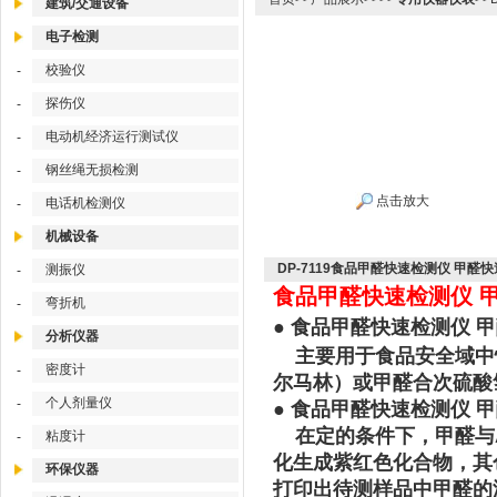
建筑/交通设备
电子检测
校验仪
-
探伤仪
-
电动机经济运行测试仪
-
钢丝绳无损检测
-
点击放大
电话机检测仪
-
机械设备
DP-7119食品甲醛快速检测仪 甲醛
测振仪
-
食品甲醛快速检测仪 甲醛
弯折机
-
●
食品甲醛快速检测仪 甲醛
分析仪器
主要用于食品安全域中
密度计
-
尔马林）或甲醛合次硫酸
个人剂量仪
-
● 食品甲醛快速检测仪 甲
在定的条件下，甲醛与AHM
粘度计
-
化生成紫红色化合物，其
环保仪器
打印出待测样品中甲醛的