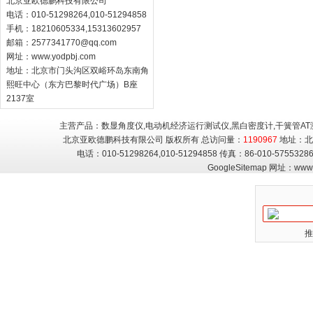
北京亚欧德鹏科技有限公司
电话：010-51298264,010-51294858
手机：18210605334,15313602957
邮箱：
2577341770@qq.com
网址：
www.yodpbj.com
地址：北京市门头沟区双峪环岛东南角
熙旺中心（东方巴黎时代广场）B座
2137室
主营产品：数显角度仪,电动机经济运行测试仪,黑白密度计,干簧管AT
北京亚欧德鹏科技有限公司 版权所有 总访问量：
1190967
地址：北
电话：010-51298264,010-51294858 传真：86-010-5755
GoogleSitemap
网址：
www.
推