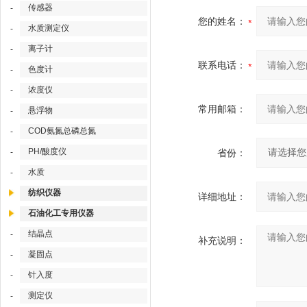
传感器
-
您的姓名：
水质测定仪
-
离子计
-
联系电话：
色度计
-
浓度仪
-
常用邮箱：
悬浮物
-
COD氨氮总磷总氮
-
PH/酸度仪
-
省份：
水质
-
纺织仪器
详细地址：
石油化工专用仪器
结晶点
-
补充说明：
凝固点
-
针入度
-
测定仪
-