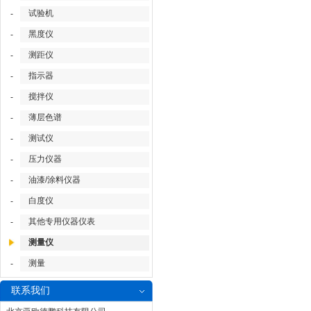
试验机
-
黑度仪
-
测距仪
-
指示器
-
搅拌仪
-
薄层色谱
-
测试仪
-
压力仪器
-
油漆/涂料仪器
-
白度仪
-
其他专用仪器仪表
-
测量仪
测量
-
联系我们