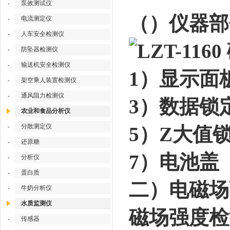
-
泵效测试仪
（）仪器部
-
电流测定仪
-
人车安全检测仪
-
防坠器检测仪
-
输送机安全检测仪
1）显示面
-
架空乘人装置检测仪
-
通风阻力检测仪
3）数据锁
农业和食品分析仪
-
分散测定仪
5）Z大值
-
还原糖
7）电池盖
-
分析仪
-
蛋白质
二）电磁场
-
牛奶分析仪
水质监测仪
磁场强度检测
-
传感器