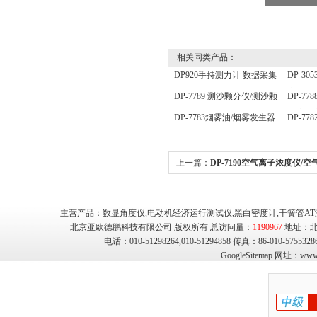
相关同类产品：
DP920手持测力计 数据采集
DP-3
分析仪 压力传感器仪表
定仪 
DP-7789 测沙颗分仪/测沙颗
DP-7
分仪/ 测沙颗检测仪
温度测
DP-7783烟雾油/烟雾发生器
DP-7
用油
照传感
上一篇：
DP-7190空气离子浓度仪/空
子浓度仪/空气负离子检测仪/空气离
仪
主营产品：数显角度仪,电动机经济运行测试仪,黑白密度计,干簧管AT
北京亚欧德鹏科技有限公司 版权所有 总访问量：
1190967
地址：北
电话：010-51298264,010-51294858 传真：86-010-575
GoogleSitemap
网址：
www.