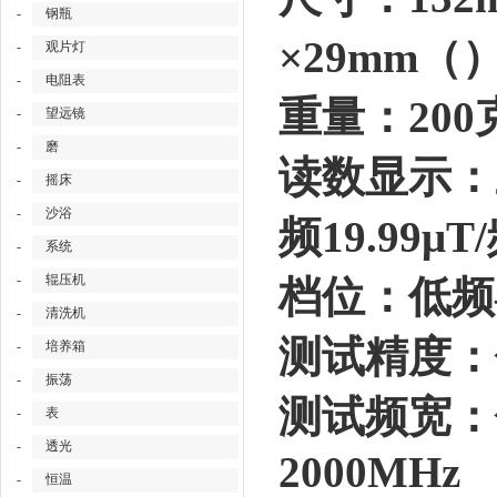
-
钢瓶
×29mm（
-
观片灯
-
电阻表
重量：200
-
望远镜
-
磨
读数显示：
-
摇床
-
沙浴
频19.99μT
-
系统
-
辊压机
档位：低频—
-
清洗机
测试精度：低
-
培养箱
-
振荡
测试频宽：低
-
表
-
透光
2000MHz
-
恒温