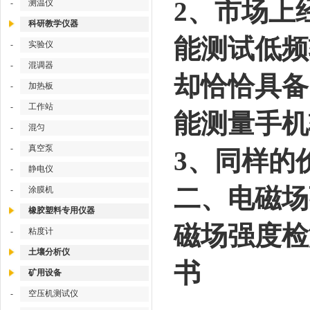
2、市场上
-
测温仪
科研教学仪器
能测试低频
-
实验仪
-
混调器
却恰恰具备
-
加热板
-
工作站
能测量手机
-
混匀
-
真空泵
3、同样的
-
静电仪
二、电磁场
-
涂膜机
橡胶塑料专用仪器
磁场强度检测
-
粘度计
土壤分析仪
书
矿用设备
-
空压机测试仪