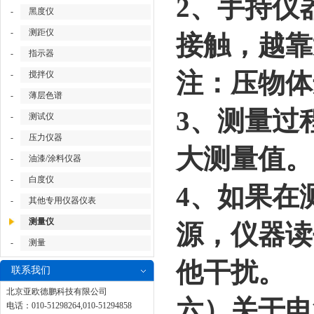
2、手持仪
-
黑度仪
-
测距仪
接触，越靠
-
指示器
注：压物体
-
搅拌仪
-
薄层色谱
3、测量过
-
测试仪
-
压力仪器
大测量值。
-
油漆/涂料仪器
-
白度仪
4、如果在
-
其他专用仪器仪表
测量仪
源，仪器读
-
测量
他干扰。
联系我们
北京亚欧德鹏科技有限公司
六）关于电
电话：010-51298264,010-51294858