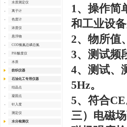
-
水质测定仪
1、操作简
-
离子计
-
色度计
和工业设备
-
浓度仪
2、物所值
-
悬浮物
-
COD氨氮总磷总氮
3、测试频
-
PH/酸度仪
-
水质
4、测试、
纺织仪器
石油化工专用仪器
5Hz。
-
结晶点
-
凝固点
5、符合C
-
针入度
三）电磁场
-
测定仪
水分检测仪