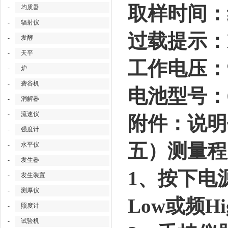
取样时间：约
-
均质器
-
辐射仪
过载提示：L
-
发酵
-
天平
工作电压：
-
炉
-
砻谷机
电池型号：6F
-
消解器
-
流速仪
附件：说明
-
强度计
五）测量程
-
水平仪
-
发生器
1、按下电
-
发生装置
-
测厚仪
Low或频H
-
照度计
-
试验机