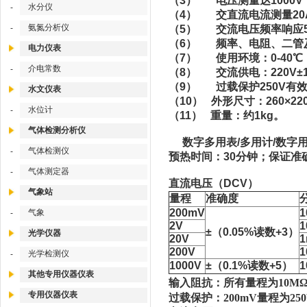
（3） 电压测量达1000V
水分仪
-
（4） 交直流电流测量20
氨氮分析仪
-
（5） 交流电压频率响应5
（6） 频率、电阻、二管
电力仪表
（7） 使用环境：0-40℃
介电常数
-
（8） 交流供电：220V±
（9） 过载保护250V有
水文仪表
（10） 外形尺寸：260×220
水位计
-
（11） 重量：约1kg。
气体检测分析仪
数字多用表/多用计/数字
气体检测仪
-
预热时间：30分钟；保证准
气体测定器
-
直流电压（DCV）
气象站
量程
准确度
200mV
1
气象
-
2V
1
±（0.05%读数+3）
光学仪器
20V
200V
1
光学检测仪
-
1000V
±（0.1%读数+5）
1
其他专用仪器仪表
输入阻抗：所有量程为
10M
专用仪器仪表
过载保护：
200mV量程为2