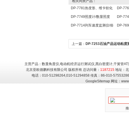
相关同类产品：
DP-7781热变形、维卡软化
DP-7
点温度测定仪/维卡仪
器/孔
DP-7749照度计/数显照度
DP-7
计/便携式照度计
器/自
DP-7714列车速度监测仪/俗
DP-7
器
称列车测速仪/列车速度仪
测仪
上一篇：
DP-7253石油产品运动粘度
器/运动粘度测定仪
主营产品：数显角度仪,电动机经济运行测试仪,黑白密度计,干簧管AT
北京亚欧德鹏科技有限公司 版权所有 总访问量：
1187215
地址：北
电话：010-51298264,010-51294858 传真：86-010-5755
GoogleSitemap
网址：
www.
推