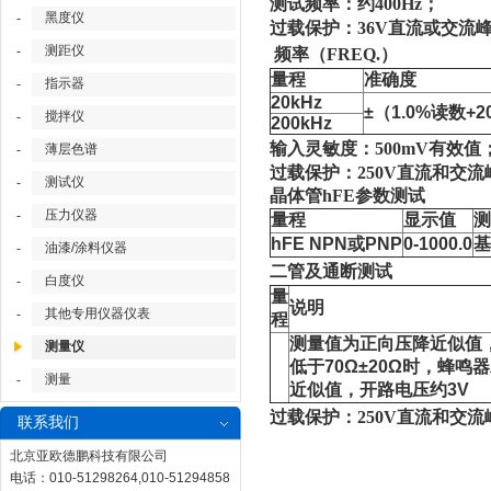
测试频率：约
400Hz；
黑度仪
-
过载保护：
36V直流或交流
测距仪
-
频率（
FREQ.）
量程
准确度
指示器
-
20kHz
±（1.0%读数+2
搅拌仪
-
200kHz
输入灵敏度：500mV有效值
薄层色谱
-
过载保护：250V直流和交流
测试仪
-
晶体管
hFE参数测试
压力仪器
-
量程
显示值
测
hFE NPN或PNP
0-1000.0
基
油漆/涂料仪器
-
二管及通断测试
白度仪
-
量
说明
其他专用仪器仪表
-
程
测量值为正向压降近似值
测量仪
低于70Ω±20Ω时，蜂鸣
测量
-
近似值，开路电压约3V
过载保护：
250V直流和交
联系我们
北京亚欧德鹏科技有限公司
电话：010-51298264,010-51294858