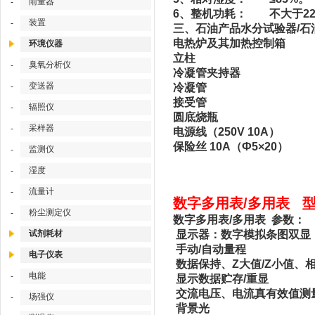
雨量器
-
6、整机功耗： 不大于22
装置
-
三、石油产品水分试验器/石油
电热炉及其加热控制箱
环境仪器
立柱
臭氧分析仪
-
冷凝管夹持器
变送器
-
冷凝管
接受管
辐照仪
-
圆底烧瓶
采样器
-
电源线（250V 10A）
保险丝 10A（Ф5×20）
监测仪
-
湿度
-
流量计
-
数字多用表/多用表 型号
粉尘测定仪
-
数字多用表/多用表 参数：
试剂耗材
显示器：数字模拟条图双显，Z
手动/自动量程
电子仪表
数据保持、Z大值/Z小值、
电能
-
显示数据贮存/重显
交流电压、电流真有效值测
场强仪
-
背景光