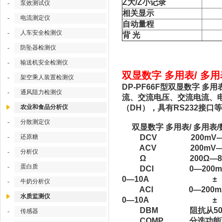
Z大/Z小记录
泵效测试仪
-
相关显示
电流测定仪
-
自动量程
人车安全检测仪
-
背 光
防坠器检测仪
-
输送机安全检测仪
-
双显数字 多用表/ 多用
架空乘人装置检测仪
-
DP-PF66F型双显数字 
通风阻力检测仪
-
流、交流电压、交流电流、电
农业和食品分析仪
（DH），具有RS232接
分散测定仪
-
双显数字 多用表/ 多用表
还原糖
DCV 200mV—8
-
ACV 200mV—
分析仪
-
Ω 200Ω—800
蛋白质
-
DCI 0—200m
0—10A ±（0.6
牛奶分析仪
-
ACI 0—200m
水质监测仪
0—10A ±（0.8
DBM 阻抗从50Ω—
传感器
-
COMP 分选功能可