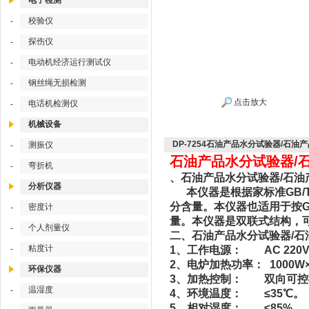
电子检测
校验仪
-
探伤仪
-
电动机经济运行测试仪
-
钢丝绳无损检测
-
点击放大
电话机检测仪
-
机械设备
DP-7254石油产品水分试验器/石油
测振仪
-
石油产品水分试验器/石
弯折机
-
、石油产品水分试验器/石油产
分析仪器
本仪器是根据家标准GB/T
分含量。本仪器也适用于按G
密度计
-
量。本仪器是双联式结构，
个人剂量仪
-
二、石油产品水分试验器/石油
粘度计
-
1、工作电源： AC 220V
2、电炉加热功率： 1000W
环保仪器
3、加热控制： 双向可控
温湿度
-
4、环境温度： ≤35℃。
5、相对湿度： ≤85%。