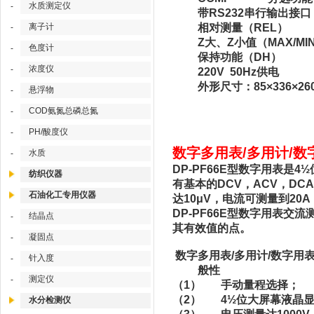
水质测定仪
-
带RS232串行输出接口
离子计
相对测量（REL）
-
Z大、Z小值（MAX/MI
色度计
-
保持功能（DH）
浓度仪
-
220V 50Hz供电
外形尺寸：85×336×26
悬浮物
-
COD氨氮总磷总氮
-
PH/酸度仪
-
数字多用表/多用计/数字
水质
-
DP-PF66E型数字用表是
纺织仪器
有基本的DCV，ACV，DC
石油化工专用仪器
达10μV，电流可测量到2
DP-PF66E型数字用表
结晶点
-
其有效值的点。
凝固点
-
数字多用表/多用计/数字用
针入度
-
般性
测定仪
-
（1） 手动量程选择；
（2） 4½位大屏幕液晶显示
水分检测仪