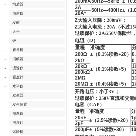
200mA
50Hz—5kHz
±（0
均质器
-
2A
50Hz—400Hz
±（1
20A*
辐射仪
-
Z大输入压降：
200mV；
发酵
-
Z大输入电流：
20A（不过1
天平
-
过载保护：
2A/250V保险丝
电阻（
Ω
炉
-
量程
准确度
砻谷机
-
200Ω
±（0.1%读数+20）
0
消解器
-
2kΩ
0
20kΩ
1
流速仪
-
±（0.1%读数+5）
200kΩ
1
强度计
-
2MΩ
1
20MΩ
±（0.4%读数+5）
1
水平仪
-
开路电压：小于
3V；
发生器
-
过载保护：
250V直流和交
电容（
CAP）
发生装置
-
量程
准确度
分
测厚仪
-
20nF
1
±（3.5%读数+20）
照度计
-
2µF
1
200µF
±（5%读数+30）
1
试验机
-