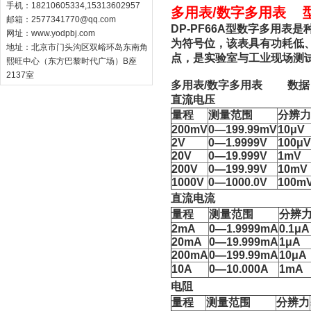
手机：18210605334,15313602957
多用表/数字多用表 型号
邮箱：
2577341770@qq.com
DP-PF66A型数字多用表
网址：
www.yodpbj.com
为符号位，该表具有功耗低
地址：北京市门头沟区双峪环岛东南角
点，是实验室与工业现场测
熙旺中心（东方巴黎时代广场）B座
2137室
多用表/数字多用表 数据
直流电压
量程
测量范围
分辨力
200mV
0—199.99mV
10μV
2V
0—1.9999V
100μV
20V
0—19.999V
1mV
200V
0—199.99V
10mV
1000V
0—1000.0V
100m
直流电流
量程
测量范围
分辨
2mA
0—1.9999mA
0.1μA
20mA
0—19.999mA
1μA
200mA
0—199.99mA
10μA
10A
0—10.000A
1mA
电阻
量程
测量范围
分辨力