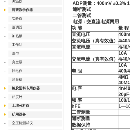
测温仪
-
ADP测量：400mV ±0.3% 10
通断测试
科研教学仪器
二管测试
实验仪
-
电源：交直流电源两用
混调器
-
功 能
量 程
直流电压
400m
加热板
-
交流电压（真有效值）
4/40/
工作站
-
直流电流
4/40
10A
混匀
-
交流电流（真有效值）
4/40
真空泵
-
10A
电 阻
400/
静电仪
-
4MΩ
涂膜机
-
40M
电 容
4n/4
橡胶塑料专用仪器
20µF
粘度计
-
频 率
100/
土壤分析仪
hFE
1—1
二管测量
矿用设备
通断测量
空压机测试仪
-
数据保持