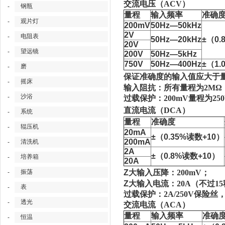
交流电压（
ACV）
钢瓶
-
量程
输入频率
准确
观片灯
-
200mV
50Hz—50kHz
2V
电阻表
-
50Hz—20kHz
±（0.
20V
望远镜
-
200V
50Hz—5kHz
750V
50Hz—400Hz
±（1.
磨
-
保证准确度的输入值应大于
摇床
-
输入阻抗：所有量程为
2MΩ
沙浴
-
过载保护：
200mV量程为2
直流电流（
DCA）
系统
-
量程
准确度
辊压机
-
20mA
±（0.35%读数+10）
200mA
清洗机
-
2A
±（0.8%读数+10）
培养箱
-
20A
振荡
Z大输入压降：
200mV；
-
Z大输入电流：
20A（不过1
表
-
过载保护：
2A/250V保险丝
透光
-
交流电流（
ACA）
量程
输入频率
准确
恒温
-