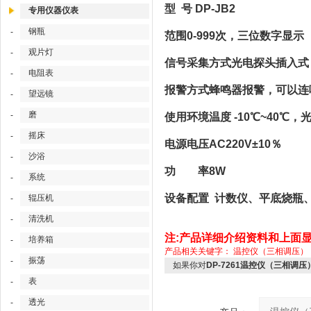
型 号 DP-JB2
专用仪器仪表
钢瓶
-
范围0-999次，三位数字显示
观片灯
-
信号采集方式光电探头插入式
电阻表
-
报警方式蜂鸣器报警，可以连响
望远镜
-
磨
-
使用环境温度 -10℃~40℃，
摇床
-
电源电压AC220V±10％
沙浴
-
功 率8W
系统
-
设备配置 计数仪、平底烧瓶
辊压机
-
清洗机
-
注:产品详细介绍资料和上面
培养箱
-
产品相关关键字：
温控仪（三相调压）
振荡
-
如果你对
DP-7261温控仪（三相调压
表
-
透光
-