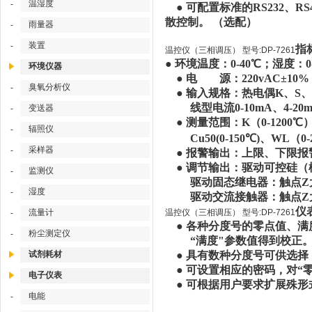
温湿度
-
● 可配置标准的RS232、
散控制。 （选配）
雨量器
-
装置
-
指
温控仪（三相调压） 型号:DP-7261
● 环境温度：0-40℃；湿度
环境仪器
● 电 源：220vAC±10%；
臭氧分析仪
-
● 输入规格：热电偶K、S、B、
线型电流0-10mA、4-20m
变送器
-
● 测量范围：K（0-1200℃）、S
辐照仪
-
Cu50(0-150℃)、WL
采样器
-
● 报警输出：上限、下限报
● 调节输出：驱动可控硅（模块
监测仪
-
驱动固态继电器：触点Z大输出
湿度
-
驱动交流接触器：触点Z大驱动
仪
流量计
温控仪（三相调压） 型号:DP-7261
-
● 各种分度号的零点值、满
粉尘测定仪
-
“满度"参数值得到校正
试剂耗材
● 具有数种分度号可供选择
● 可设置相应的密码，对“零
电子仪表
● 可根据用户要求扩展殊形
电能
-