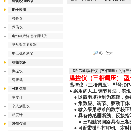
建筑/交通设备
电子检测
校验仪
-
探伤仪
-
电动机经济运行测试仪
-
钢丝绳无损检测
-
点击放大
电话机检测仪
-
机械设备
DP-7261温控仪（三相调压）
的详细
测振仪
-
温控仪（三相调压） 型号:
弯折机
-
温控仪（三相调压） 型号:DP-
分析仪器
● 采用的人工 调节算法，实
● 以微电脑控制为基础，参
密度计
-
● 集数显、调节、驱动于体
个人剂量仪
-
● 输入采用标准的数字校正
粘度计
-
● 具有传感器断线、反接指
● 三相触发回路具有三相
环保仪器
● 可配带微型打印机，定时