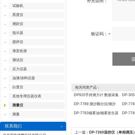
补充说明：
试验机
-
黑度仪
-
测距仪
-
指示器
-
验证码：
搅拌仪
-
薄层色谱
-
测试仪
-
压力仪器
-
油漆/涂料仪器
-
白度仪
-
相关同类产品：
DP920手持测力计 数据采集
DP-3
其他专用仪器仪表
-
分析仪 压力传感器仪表
定仪 
DP-7789 测沙颗分仪/测沙
DP-7
测量仪
颗分仪/ 测沙颗检测仪
点温度
DP-7783烟雾油/烟雾发生器
DP-7
测量
-
用油
照传感
联系我们
上一篇：
DP-7260温控仪（单相调压