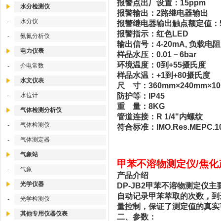
报警点出厂设置：15ppm
水分检测仪
报警输出：2路继电器输出
水分仪
-
报警继电器输出触点额定值：5
报警指示：红色LED
氨氮分析仪
-
输出信号：4-20mA, 负载电阻
电力仪表
样品水压：0.01－6bar
环境温度：0到+55摄氏度
介电常数
-
样品水温：+1到+80摄氏度
水文仪表
尺 寸：360mm×240mm×1
水位计
防护等：IP45
-
重 量：8KG
气体检测分析仪
管道连接：R 1/4"内螺纹
气体检测仪
-
符合标准：IMO.Res.MEPC.1
气体测定器
-
气象站
甲苯不溶物测定仪/焦化
气象
-
产品介绍
光学仪器
DP-JB2甲苯不溶物测定仪
自动记录甲苯萃取的次数，到
光学检测仪
-
量控制，保证了测定值的真实
其他专用仪器仪表
二、参数：