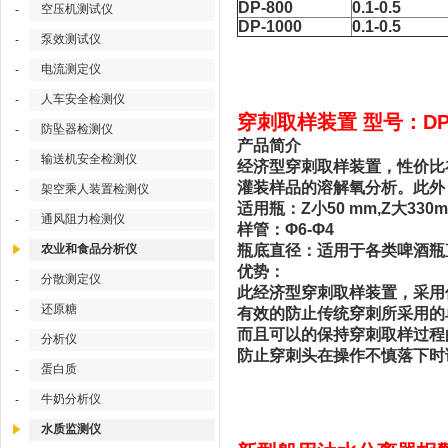
DP-800
0.1-0.5
空压机测试仪
-
DP-1000
0.1-0.5
泵效测试仪
-
电流测定仪
-
人车安全检测仪
-
穿刺取样装置 型号：DP-
防坠器检测仪
-
产品简介
输送机安全检测仪
-
经济型穿刺取样装置，性价比
灌装样品的溶解氧分析。此外
架空乘人装置检测仪
-
适用瓶：Z小50 mm,Z大330
通风阻力检测仪
-
样管：Φ6-Φ4
农业和食品分析仪
瓶底直径：适用于各类啤酒瓶
优势：
分散测定仪
-
此经济型穿刺取样装置，采用
还原糖
-
有效的防止传统穿刺所采用的
而且可以的保持穿刺取样过程
分析仪
-
防止穿刺头在操作不慎落下时
蛋白质
-
牛奶分析仪
-
水质监测仪