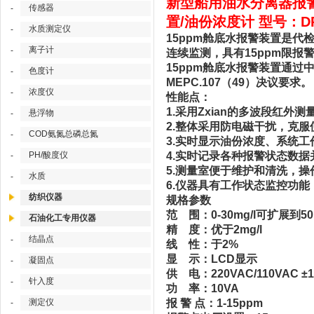
新型船用油水分离器报警
传感器
-
置/油份浓度计 型号：DP
水质测定仪
-
15ppm舱底水报警装置是
离子计
-
连续监测，具有15ppm限报
15ppm舱底水报警装置通过
色度计
-
MEPC.107（49）决议要求。
浓度仪
-
性能点：
1.采用Zxian的多波段红
悬浮物
-
2.整体采用防电磁干扰，克
COD氨氮总磷总氮
-
3.实时显示油份浓度、系统工
PH/酸度仪
4.实时记录各种报警状态数
-
5.测量室便于维护和清洗，操
水质
-
6.仪器具有工作状态监控功
纺织仪器
规格参数
范 围：0-30mg/l可扩展到50m
石油化工专用仪器
精 度：优于2mg/l
结晶点
-
线 性：于2%
显 示：LCD显示
凝固点
-
供 电：220VAC/110VAC ±10
针入度
-
功 率：10VA
测定仪
报 警 点：1-15ppm
-