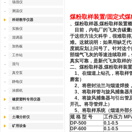
场强仪
-
测温仪
-
煤粉取样装置/固定式煤粉
科研教学仪器
、煤粉取样器,煤粉取样装置
实验仪
-
目前，内电厂的飞灰含碳量的
于这些方法欠科学，很难取得
混调器
-
难。这就说明：如果用缺乏代
加热板
-
度就应划上问号了。针对这个
部烟气飞灰的等速连续取样，
工作站
-
真实可靠，是新代飞灰取样的
混匀
-
二、煤粉取样器,煤粉取样装
真空泵
1、在烟道上钻孔，将取样管
-
磨套）
静电仪
-
2、将密封法兰与烟道焊接
涂膜机
-
3、将取样管与旋风捕集器
4、将旋风捕集器与引出管及
橡胶塑料专用仪器
开孔。将导管焊上）
粘度计
-
5、将取样系统（烟道外部分
规 格 型 号
工作压力 MP
土壤分析仪
DP-500
0.1-0.5
矿用设备
DP-600
0.1-0.5