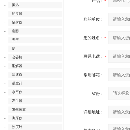
产品：
恒温
-
均质器
-
您的单位：
辐射仪
-
发酵
-
您的姓名：
天平
-
炉
-
联系电话：
砻谷机
-
消解器
-
流速仪
常用邮箱：
-
强度计
-
水平仪
-
省份：
发生器
-
发生装置
-
详细地址：
测厚仪
-
照度计
-