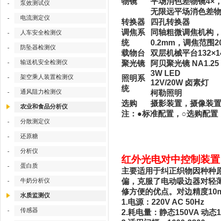
物镜
平场消色差物镜4×，1
泵效测试仪
-
无限远平场消色差物镜 
电流测定仪
-
转换器
四孔转换器
调焦系
同轴粗微调焦机构，微
人车安全检测仪
-
统
0.2mm，调焦范围2
防坠器检测仪
-
载物台
双层机械平台132×1
输送机安全检测仪
-
聚光镜
阿贝聚光镜 NA1.
3W LED
架空乘人装置检测仪
-
照明系
12V/20W 卤素灯
统
通风阻力检测仪
-
柯勒照明
选购
摄影装置，摄像装
农业和食品分析仪
注：●标准配置，○选购配置
分散测定仪
-
还原糖
-
分析仪
-
红外光电对中控制装置 
蛋白质
-
主要适用于纠正织物因种种
牛奶分析仪
偏，克服了电动吸边器对轻
-
修方便的优点。对边精度10m
水质监测仪
1.电源：220V AC 50Hz
传感器
-
2.耗电量：静态150VA 动态1