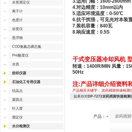
3.适用门幅：1600-2800mm
水质测定仪
-
4.对边精度：10mm以内
离子计
-
5.适应环境温度：0-50℃
6.抗干扰强，可见光对本装
色度计
-
7.装机容量：840瓦
浓度仪
-
8.响应速度：0.5S
悬浮物
-
COD氨氮总磷总氮
-
PH/酸度仪
-
干式变压器冷却风机 型号;
水质
-
转速：1400R/MIN 风量：
50Hz
纺织仪器
石油化工专用仪器
注:产品详细介绍资料
产品相关关键字：
农药残留快速检测
结晶点
-
如果你对
DP-7272农药残留快速检测
凝固点
-
针入度
-
产品：
测定仪
-
水分检测仪