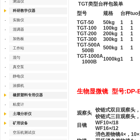
测温仪
-
TGT类型台秤包装单
科研教学仪器
型号
规格
台秤
tuo
实验仪
-
TGT-50
50kg
1
1
TGT-100
100kg
1
1
混调器
-
TGT-200
200kg
1
1
加热板
TGT-300
300kg
1
1
-
TGT-500A
500kg
1
1
工作站
-
500B
TGT-1000A
混匀
-
1000kg
1
1
1000B
真空泵
-
静电仪
-
涂膜机
-
生物显微镜 型号:DP-B
橡胶塑料专用仪器
粘度计
-
铰链式双目观察头，倾角
观察头
土壤分析仪
铰链式三目观察头，倾角
WF10×/18
矿用设备
目镜
WF16×/12
空压机测试仪
-
消色差物镜4×，10×，