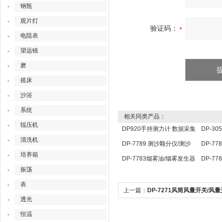
钢瓶
-
观片灯
-
验证码：
电阻表
-
望远镜
-
磨
-
摇床
-
沙浴
-
系统
-
相关同类产品：
辊压机
-
DP920手持测力计 数据采集
DP-3
清洗机
-
分析仪 压力传感器仪表
定仪 
DP-7789 测沙颗分仪/测沙
DP-7
培养箱
-
颗分仪/ 测沙颗检测仪
点温度
DP-7783烟雾油/烟雾发生器
DP-7
振荡
-
用油
照传感
表
-
上一篇：
DP-7271风筒风量开关/风量
透光
-
矿用风筒风量开关/矿用风筒传感器
恒温
-