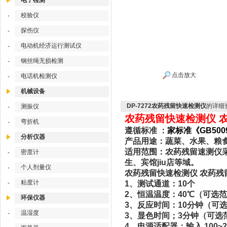
电子检测
校验仪
-
探伤仪
-
电动机经济运行测试仪
-
钢丝绳无损检测
-
点击放大
电话机检测仪
-
机械设备
DP-7272农药残留快速检测仪
的详细
测振仪
-
农药残留快速检测仪 农
弯折机
-
遵循标准 ：
家标准《GB5009
分析仪器
产品用途：蔬菜、水果、粮
适用范围：农药残留速测仪
密度计
-
生、宾馆jiu店等域。
个人剂量仪
-
农药残留快速检测仪 农药残留
粘度计
-
1、测试通道：10个
2、恒温温度：40℃（可选范
环保仪器
3、反应时间：10分钟（可选
温湿度
-
3、显色时间；3分钟（可选范
4、电源适配器：输入 100~24