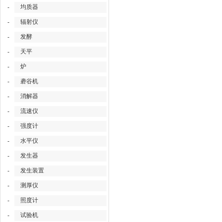
均质器
-
辐射仪
-
发酵
-
天平
-
炉
-
砻谷机
-
消解器
-
流速仪
-
强度计
-
水平仪
-
发生器
-
发生装置
-
测厚仪
-
照度计
-
试验机
-