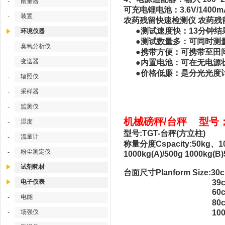
雨量器
-
可充电锂电池：3.6V/1400
装置
-
农药残留快速检测仪 农药残留
●测试速度快：13分钟结
环境仪器
●测试数量多：可同时测量
臭氧分析仪
-
●携带方便：可携带至田
变送器
-
●内置电池：可在无电源
●价格低廉：是分光光度
辐照仪
-
采样器
-
监测仪
-
机械磅秤/台秤 型号；DP
湿度
-
型号:TGT-台秤(方立柱)
流量计
-
称量分度Cspacity:50kg、100k
粉尘测定仪
-
1000kg(A)/500g 1000kg(B
试剂耗材
台面尺寸Planform Size:30c
电子仪表
39cm*40.5c
60cm*45cm(3
电能
-
80cm*60cm(5
场强仪
100cm*75cm
-