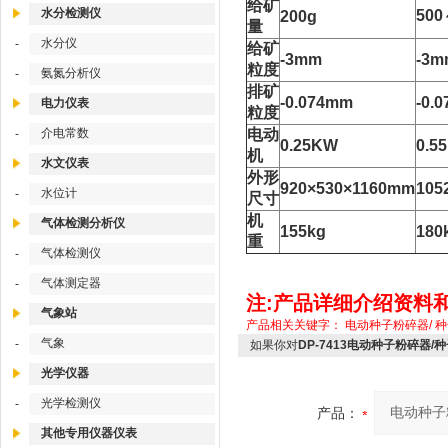
给矿
水分检测仪
500
200g
量
水分仪
-
给矿
-3mm
-3m
粒度
氨氮分析仪
-
排矿
-0.074mm
-0.
电力仪表
粒度
介电常数
电动
-
0.25KW
0.5
机
水文仪表
外形
920×530×1160mm
105
水位计
-
尺寸
机
气体检测分析仪
155kg
180
重
气体检测仪
-
气体测定器
-
注:产品详细介绍资料
气象站
产品相关关键字：
电动种子粉碎器/
种
气象
-
如果你对
DP-7413电动种子粉碎器/
光学仪器
光学检测仪
-
产品：
其他专用仪器仪表