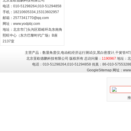
北京亚欧德鹏科技有限公司
电话：010-51298264,010-51294858
手机：18210605334,15313602957
邮箱：
2577341770@qq.com
网址：
www.yodpbj.com
地址：北京市门头沟区双峪环岛东南角
熙旺中心（东方巴黎时代广场）B座
2137室
主营产品：数显角度仪,电动机经济运行测试仪,黑白密度计,干簧管AT
北京亚欧德鹏科技有限公司 版权所有 总访问量：
1190967
地址：北
电话：010-51298264,010-51294858 传真：86-010-5755
GoogleSitemap
网址：
www.
推