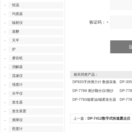
恒温
-
均质器
-
验证码：
辐射仪
-
发酵
-
天平
-
炉
-
砻谷机
-
消解器
-
相关同类产品：
流速仪
-
DP920手持测力计 数据采集
DP-3
强度计
-
分析仪 压力传感器仪表
定仪 
DP-7789 测沙颗分仪/测沙
DP-7
水平仪
-
颗分仪/ 测沙颗检测仪
点温度
DP-7783烟雾油/烟雾发生器
DP-7
发生器
-
用油
照传感
发生装置
-
上一篇：
DP-7412数字式快速露点仪
测厚仪
-
照度计
-