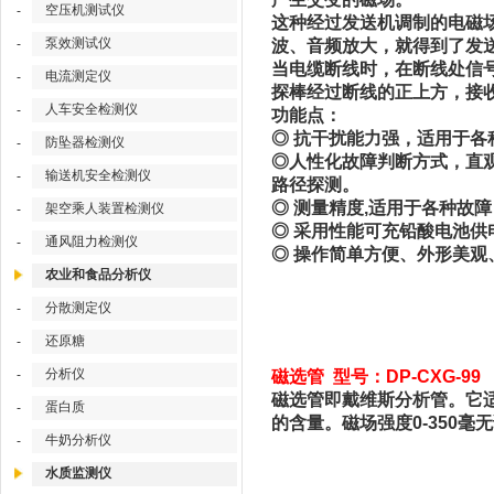
空压机测试仪
-
这种经过发送机调制的电磁
泵效测试仪
-
波、音频放大，就得到了发
当电缆断线时，在断线处信
电流测定仪
-
探棒经过断线的正上方，接
人车安全检测仪
-
功能点：
◎ 抗干扰能力强，适用于各
防坠器检测仪
-
◎人性化故障判断方式，直
输送机安全检测仪
-
路径探测。
◎ 测量精度,适用于各种故障
架空乘人装置检测仪
-
◎ 采用性能可充铅酸电池供
通风阻力检测仪
-
◎ 操作简单方便、外形美观
农业和食品分析仪
分散测定仪
-
还原糖
-
分析仪
-
磁选管 型号：DP-CXG-99
磁选管即戴维斯分析管。它
蛋白质
-
的含量。磁场强度0-350毫
牛奶分析仪
-
水质监测仪