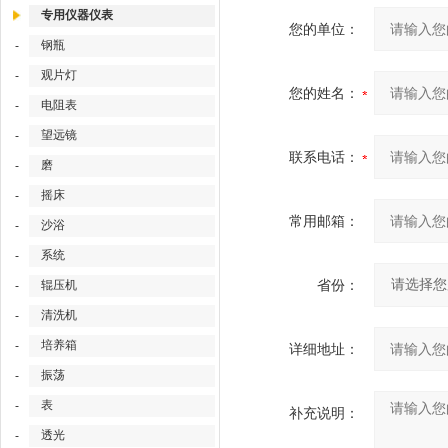
专用仪器仪表
您的单位：
钢瓶
-
观片灯
-
您的姓名：
电阻表
-
望远镜
-
联系电话：
磨
-
摇床
-
常用邮箱：
沙浴
-
系统
-
省份：
辊压机
-
清洗机
-
培养箱
-
详细地址：
振荡
-
表
-
补充说明：
透光
-