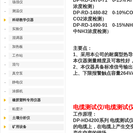
DP-RD-1470-71 0-
场强仪
-
浓度检测）
测温仪
-
DP-RD-1480-82 
CO2浓度检测）
科研教学仪器
DP-RD-1490-
实验仪
-
中NH3浓度检测）
混调器
-
加热板
-
主要点：
1、采用本公司的耐腐型热导检
工作站
-
本仪器测量精度及可靠性好
混匀
-
2、本仪器具备标准信号输出： 4
上、下限报警触点容量264VAC
真空泵
-
静电仪
-
涂膜机
-
橡胶塑料专用仪器
电缆测试仪/电缆测试仪 
粘度计
-
工作原理：
土壤分析仪
DP-HD4200系列 电
的电缆上，在电缆上产生交
矿用设备
产生交变的磁场。