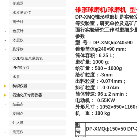
传感器
-
锥形球磨机/球磨机 型号
水质测定仪
-
DP-XMQ锥形球磨机是实
离子计
-
等实验室，研究单位及选矿
面行实验研究工作时磨细少
色度计
-
参数
浓度仪
-
型 号：DP-XMQф240×90
锥形筒体φ240×90 mm;
悬浮物
-
筒体容积 : 6.25 L;
COD氨氮总磷总氮
-
磨矿量: 1000 g;
PH/酸度仪
-
给矿量：500～1000g
给矿粒度：-3mm
水质
-
出料粒度：-0.074mm；
纺织仪器
排矿粒度： -0.074m
筒体转速: 96 ± 2 r/min；
石油化工专用仪器
电动机： 0.55KW
结晶点
-
外形尺寸：1052×650×116
机 重：180 kg
凝固点
-
针入度
-
型
DP-XMQф150×50
DP-
号
测定仪
-