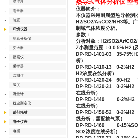
热导式气体分析仪 型号：D
温湿度
-
仪器简介：
雨量器
-
本仪器采用耐腐型热导检测
装置
-
H2/SO2/Ar/CO2/
制域气体浓度分析。
环境仪器
参数：
臭氧分析仪
-
分析对象：H2/SO2/Ar/CO2/
Z小测量范围：0-0.5% H2 (及
变送器
-
DP-RD-1401-03 
辐照仪
-
析）
采样器
-
DP-RD-1410-13 0
H2浓度在线分析）
监测仪
-
DP-RD-1420-24 60-
湿度
-
DP-RD-1430
在线分析）
流量计
-
DP-RD-14
粉尘测定仪
-
在线分析）
DP-RD-1450-5
试剂耗材
线分析，需配抽气泵）
电子仪表
DP-RD-14
电能
-
SO2浓度在线分析）