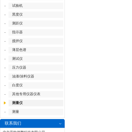
试验机
-
黑度仪
-
测距仪
-
指示器
-
搅拌仪
-
薄层色谱
-
测试仪
-
压力仪器
-
油漆/涂料仪器
-
白度仪
-
其他专用仪器仪表
-
测量仪
测量
-
联系我们