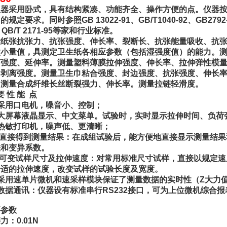
器采用卧式，具有结构紧凑、功能齐全、操作方便的点。仪器按新家标
规定要求。同时参照GB 13022-91、GB/T1040-92、GB2792-81、
、QB/T 2171-95等家和行业标准。
量纸张抗张力、抗张强度、伸长率、裂断长、抗张能量吸收、抗
微小量值，具测定卫生纸各相应参数（包括湿强度值）的能力。
离强度、延伸率。测量塑料薄膜拉伸强度、伸长率、拉伸弹性模
、剥离强度。测量卫生巾粘合强度、封边强度、抗张强度、伸长
。测量合成纤维长丝断裂强力、伸长率。测量拉链轻滑度。
要 性 能 点
采用口电机，噪音小、控制；
、大屏幕液晶显示、中文菜单。试验时，实时显示拉伸时间、负荷
热敏打印机，噪声低、更清晰；
 直接得到测量结果：在成组试验后，能方便地直接显示测量结
差和变异系数。
 可变试样尺寸及拉伸速度：对常用标准尺寸试样，直接以规定
合适的拉伸速度，改变试样的试验长度及宽度。
采用速单片微机和速采样模块保证了测量数据的实时性（Z大力
数据通讯：仪器设有标准串行RS232接口，可为上位微机综合
要参数
力：0.01N