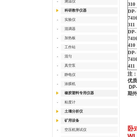
测温仪
-
310
科研教学仪器
DP-
7416
实验仪
-
311
混调器
-
DP-
加热板
7416
-
410
工作站
-
DP-
混匀
-
7416
真空泵
411
-
注
静电仪
-
优
涂膜机
-
DP
橡胶塑料专用仪器
期
粘度计
-
土壤分析仪
矿用设备
卧
空压机测试仪
-
WL