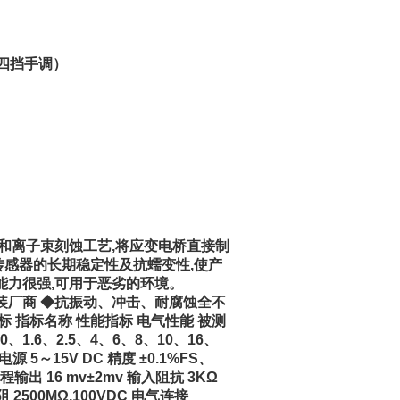
mm四挡手调）
射和离子束刻蚀工艺,将应变电桥直接制
传感器的长期稳定性及抗蠕变性,使产
能力很强,可用于恶劣的环境。
组装厂商 ◆抗振动、冲击、耐腐蚀全不
 指标名称 性能指标 电气性能 被测
0、1.6、2.5、4、6、8、10、16、
电源 5～15V DC 精度 ±0.1%FS、
程输出 16 mv±2mv 输入阻抗 3KΩ
电阻 2500MΩ,100VDC 电气连接