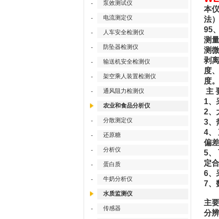
泵效测试仪
-
本仪
电流测定仪
-
法）的
95
人车安全检测仪
-
测
防坠器检测仪
-
测
剥
输送机安全检测仪
-
度
架空乘人装置检测仪
-
度
主 
通风阻力检测仪
-
1、
农业和食品分析仪
2
分散测定仪
-
3、
4、
还原糖
-
偏
分析仪
-
5、
定
蛋白质
-
6、
牛奶分析仪
-
7、
水质监测仪
主
传感器
-
分辨