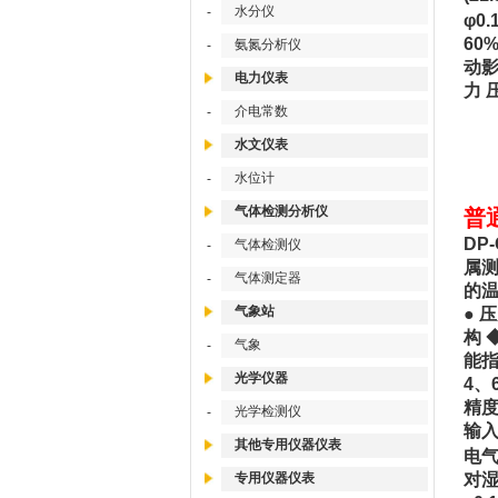
水分仪
-
φ0
60
氨氮分析仪
-
动影
电力仪表
力 
介电常数
-
水文仪表
水位计
-
气体检测分析仪
普
DP
气体检测仪
-
属测
气体测定器
-
的温
气象站
● 
构 
气象
-
能指
光学仪器
4、
精度
光学检测仪
-
输入阻
其他专用仪器仪表
电气
专用仪器仪表
对湿