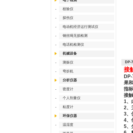
电子检测
校验仪
-
探伤仪
-
电动机经济运行测试仪
-
钢丝绳无损检测
-
电话机检测仪
-
机械设备
DP
测振仪
-
接
弯折机
-
DP
分析仪器
果和
指
密度计
-
接触
个人剂量仪
-
1、
粘度计
-
2、
3、
环保仪器
4、
温湿度
-
5、
6、