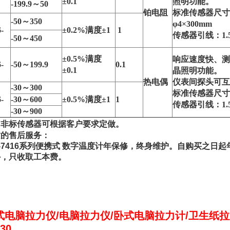
±0.1
照明功能。
-199.9～50
铂电阻
标准传感器尺寸：
-50～350
φ4×300mm
-
±0.2%满度±1
1
传感器引线：1.
-50～450
±0.5%满度
响应速度快、测
-
-50～199.9
0.1
±0.1
晶照明功能。
热电偶
仪表间探头可互
-30～300
标准传感器尺寸：
-
-30～600
±0.5%满度±1
1
传感器引线：1.
-30～900
：非标传感器可根据客户要求定做。
质的售后服务：
-7416系列便携式 数字温度计年保修，终身维护。自购买之日
外，只收取工本费。
式电脑拉力仪/电脑拉力仪/卧式电脑拉力计/卫生纸拉
30