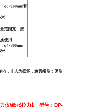
φ3×160mm和
5米
量范围宽，液
换使用
φ4×300mm
5米
起年内，非人为损坏，免费维修；保修
力仪/纸张拉力机 型号：DP-