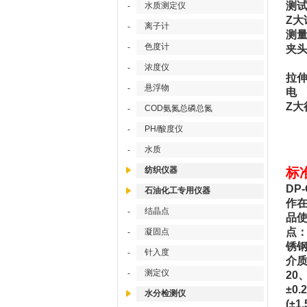
测试
水质测定仪
-
Z大
离子计
-
测
色度计
-
夹头
（
浓度仪
-
拉伸
悬浮物
-
电 
Z大
COD氨氮总磷总氮
-
PH/酸度仪
-
水质
-
纺织仪器
标
DP
石油化工专用仪器
作在
结晶点
-
品使
点：
凝固点
-
锈钢
针入度
-
介质
测定仪
-
20
±0
水分检测仪
(±1