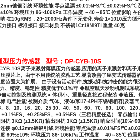
.12mm镀银引线 环境性能 零点温漂 ±0.01%FS/℃ ±0.02%FS/℃
%±10% 环境压力 86~106kPa 工作温度 －40～85℃ 位置影响 
响 在10gRMS，20~2000Hz条件下无变化 寿命 1×1010压力
压力接口 标准接口 接口材质 不锈钢1Cr18Ni9Ti 重量 40克
通型压力传感器 型号；DP-CYB-10S
-CYB-10S离子束溅射薄膜压力传感器,应用的离子束溅射和离
压膜片上。由于不用传统的胶粘工艺,显著改善了应变式传感器
度范围大为扩展。 由于没有活动部件,抗振动和抗冲击的能力很强
压力、精度、稳定性 精度优于0.1%/年 ◆航空航天发动机测试系
◆自动控制及检测系统 ● 体积小、重量轻直接过程安装 ◆液压、
标 电气性能 被测介质 气体、液体(和17-4PH不锈钢相容)及蒸气 量程 
6、8、10、16、20、25 30、40、50、60、70、80、100、120
 ±0.1%FS、±0.25%FS、±0.5%FS（三档精度任选） 零点输出 0m
抗 3KΩ (±1.5KΩ) 输出阻抗 3KΩ (±1.5KΩ) 响应时间(10%~90
连接 φ0.12mm镀银引线 环境性能 零点温漂 ±0.01%FS/℃ ±0.02
度 60%±10% 环境压力 86~106kPa 工作温度 －40～85℃