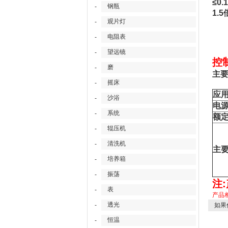
≤0
钢瓶
-
1.
观片灯
-
电阻表
-
望远镜
-
控制
磨
-
主
摇床
-
应
沙浴
-
电
系统
-
额
辊压机
-
清洗机
-
主
培养箱
-
振荡
-
注
表
-
产品
透光
-
如果
恒温
-