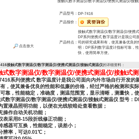
接触式数字测温仪/数字测温仪/便携式测温仪/接
产品型号：
DP-7416
产品报价：
接触式数字测温仪/数字测温仪/便携式测
DP系列便携式 数字温度计是我公司
产品特点：
司的研究成果和有，使其兼备优良的
点击放大
明：DP系列数字温度计指标可靠，
快，使用简单方便。
-7416接触式数字测温仪/数字测温仪/便携式测温仪/接触式测温仪
的详细资料：
触式数字测温仪/数字测温仪/便携式测温仪/接触式测温仪
-7416系列便携式 数字温度计是我公司面向内外市场自行开发
有，使其兼备优良的性能和低廉的价格，经过严格的检测和实际使
标可靠，性能稳定，准确度，测温范围宽，显示清晰，测量快，
式数字测温仪/数字测温仪/便携式测温仪/接触式测温仪 型号：DP
内置液晶照明功能，以便在光线较暗处查看数据；
无操作自动关机功能；
仪表采用8-15段折线修正功能；
传感器可互换，性能稳定，误差小；
分辨率，可达0.01℃；
精度可达0.05%。