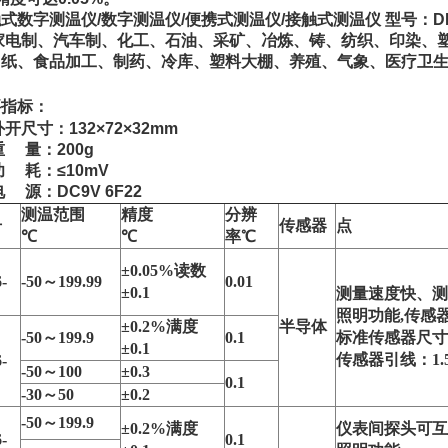
式数字测温仪/数字测温仪/便携式测温仪/接触式测温仪 型号：DP
电制、汽车制、化工、石油、采矿、冶炼、铸、纺织、印染、塑
、纸、食品加工、制药、冷库、塑料大棚、养殖、气象、医疗卫
。
要指标：
尺寸：132×72×32mm
量：200g
耗：≤10mV
源：DC9V 6F22
测温范围
精度
分辨
号
传感器
点
℃
℃
率℃
±0.05%读数
-
-50～199.99
0.01
±0.1
测量速度快、测
照明功能,传感
±0.2%满度
半导体
-50～199.9
0.1
标准传感器尺寸：
±0.1
传感器引线：1.
-
-50～100
±0.3
0.1
-30～50
±0.2
-50～199.9
±0.2%满度
仪表间探头可互
-
0.1