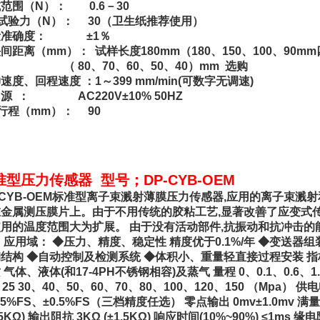
范围（N）： 0.6－30
试验力（N）： 30（卫生纸推荐使用）
量准确度： ±1％
间距离（mm）： 试样长度180mm（180、150、100、90
 80、70、60、50、40）mm 选购
速度、回程速度 ：1～399 mm/min(可数字无调速)
源 ： AC220V±10% 50HZ
行程（mm）： 90
准型压力传感器 型号；DP-CYB-OEM
-CYB-OEM标准型离子束溅射薄膜压力传感器,应用的离子束溅
金属测压膜片上。由于不用传统的胶粘工艺,显著改善了应变式
用的温度范围大为扩展。 由于没有活动部件,抗振动和抗冲击的
 应用域： ◆压力、精度、稳定性 精度优于0.1%/年 ◆变送器
结构 ◆自动控制及检测系统 ◆体积小、重量轻直接过程安装 指标
 气体、液体(和17-4PH不锈钢相容)及蒸气 量程 0、0.1、0.6、1.
、25 30、40、50、60、70、80、100、120、150 （Mpa） 供电
.25%FS、±0.5%FS（三档精度任选） 零点输出 0mv±1.0mv 满量
.5KΩ) 输出阻抗 3KΩ (±1.5KΩ) 响应时间(10%~90%) ≤1ms 缘