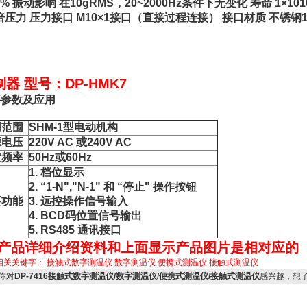
.1% 振动影响 在10gRMS，20~2000Hz条件下无变化 寿命 1×
5倍压力 压力接口 M10×1接口（直接过程连接） 接口材质 不锈钢1Cr
器 型号：DP-HMK7
要参数及应用
用范围
SHM-1型电动机构
源电压
220V AC 或240V AC
定频率
50Hz或60Hz
1. 档位显示
2. “1-N","N-1" 和 “停止" 操作按钮
要功能
3. 远控操作信号输入
4. BCD码位置信号输出
5. RS485 通讯接口
:产品详细介绍资料和上面显示产品图片是相对应的
相关关键字：
接触式数字测温仪
数字测温仪
便携式测温仪
接触式测温仪
你对
DP-7416接触式数字测温仪/数字测温仪/便携式测温仪/接触式测温仪
感兴趣，想