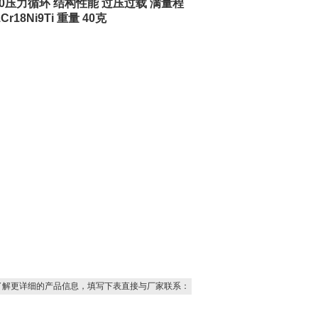
1010压力循环 结构性能 过压过载 满量程
18Ni9Ti 重量 40克
了解更详细的产品信息，填写下表直接与厂家联系：