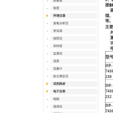
雨量器
-
接触
装置
-
家
烟
环境仪器
等
臭氧分析仪
-
主
变送器
-
外开
重 
辐照仪
-
功 
采样器
-
电 
监测仪
-
型
湿度
-
DP-
流量计
-
7416
粉尘测定仪
210
-
试剂耗材
DP-
7416
电子仪表
212
电能
-
DP-
场强仪
-
7416