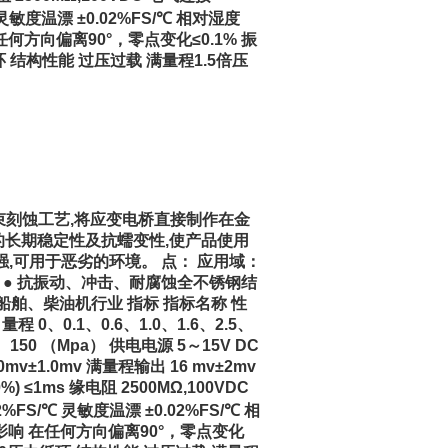
 灵敏度温漂 ±0.02%FS/℃ 相对湿度
在任何方向偏离90°，零点变化≤0.1% 振
循环 结构性能 过压过载 满量程1.5倍压
子束刻蚀工艺,将应变电桥直接制作在金
的长期稳定性及抗蠕变性,使产品使用
,可用于恶劣的环境。 点： 应用域：
统 ● 抗振动、冲击、耐腐蚀全不锈钢结
船舶、柴油机行业 指标 指标名称 性
0、0.1、0.6、1.0、1.6、2.5、
、150 （Mpa） 供电电源 5～15V DC
v±1.0mv 满量程输出 16 mv±2mv
%) ≤1ms 缘电阻 2500MΩ,100VDC
%FS/℃ 灵敏度温漂 ±0.02%FS/℃ 相
 位置影响 在任何方向偏离90°，零点变化