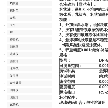
均质器
-
合液称为【悬浮液】。
乳状液：是相互不溶解的二
辐射仪
-
散体系，乳状液、乳状物是
发酵
-
功能：
1、外加恒温水浴，可解决
天平
-
2、没有U型管频率振荡破
炉
-
3、没有使用玻璃液体比重
砻谷机
4、悬浮和乳状液都是不稳
-
钢砝码能快速浸沫液体。
消解器
-
5、秤重精度0.001g增加
流速仪
-
规格：
型号：
DP-
强度计
-
可测量范围：
0.00
水平仪
-
测试种类：
悬浮
发生器
-
测试时间：
约3
密度范围：
0.00
发生装置
-
密度精度：
0.00
测厚仪
-
标准接口：
RS-2
标准配件：
照度计
-
玻璃砝码组合：般性溶液用
试验机
-