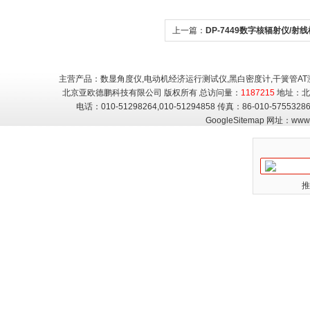
用油
照传感
上一篇：
DP-7449数字核辐射仪/射
仪
主营产品：数显角度仪,电动机经济运行测试仪,黑白密度计,干簧管AT
北京亚欧德鹏科技有限公司 版权所有 总访问量：
1187215
地址：北
电话：010-51298264,010-51294858 传真：86-010-5755
GoogleSitemap
网址：
www.
推