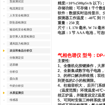
泵效测试仪
-
精度:<10%(500μSv/h 以下)；
存储功能：可存储 1 千个
电流测定仪
-
软件：数据实时远传显示、
人车安全检测仪
-
探测器工作温度：-40℃ 到 7
防坠器检测仪
重量：250 克
-
尺寸：L 170 毫米, W 74 毫米,
输送机安全检测仪
-
电源：3 节 AAA 电池，可连
架空乘人装置检测仪
-
通风阻力检测仪
-
农业和食品分析仪
气相色谱仪 型号：DP-G
分散测定仪
-
主要性:
还原糖
-
1、全微机化按键操作，大屏
2、全新集成数字电子电路，
分析仪
-
3、的样口解决样歧视；双
蛋白质
-
到更低的Z小的检测限。
4、柱箱容积大， 后开门
牛奶分析仪
-
（温度范围）环境温度+6℃~4
水质监测仪
校正炉温，并随意设定Z温
传感器
5、可同时安装三种样系统:
-