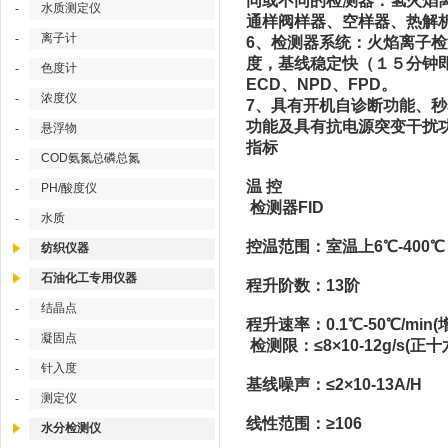
同或不同的检测器：氢火焰
水质测定仪
-
通样阀样器、空样器、热解
离子计
-
6、检测器系统：火焰离子
度，基线稳定快（１５分钟
色度计
-
ECD、NPD、FPD。
浓度仪
-
7、具有开机自诊断功能、
功能及具有抗电源突变干扰
悬浮物
-
指标
COD氨氮总磷总氮
-
温 控
PH/酸度仪
-
检测器FID
水质
-
控温范围：室温上6℃-400℃
纺织仪器
石油化工专用仪器
程升阶数：13阶
结晶点
-
程升速率：0.1℃-50℃/min(
凝固点
-
检测限：≤8×10-12g/s(正十
针入度
-
基线噪声：≤2×10-13A/H
测定仪
-
线性范围：≥106
水分检测仪