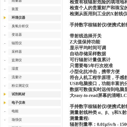
雨量器
-
检查有核辐射危险的填埋地
检查个人的贵重财产和珠宝
装置
-
检测从医用到工业的X射线
环境仪器
手持数字核辐射仪/便携式射线检
臭氧分析仪
-
变送器
-
带射线选择开关
Z大值保持功能
辐照仪
-
显示平均时间可调
采样器
-
自动存储采样数据
可行辐射计量值累计
监测仪
-
只需要每5年行次校准
湿度
-
小型化抗冲击，携带方便
流量计
符合人机工程学原理，手感
-
USB电脑接口，功能丰富的
粉尘测定仪
-
数据可数值实时远传到电脑
试剂耗材
大easy-to-read屏幕的清晰
电子仪表
手持数字核辐射仪/便携式射线检
电能
-
测量射线种类 α、β、γ和Χ
测量量程:
场强仪
-
辐射剂量率：0.01μSv/h - 150