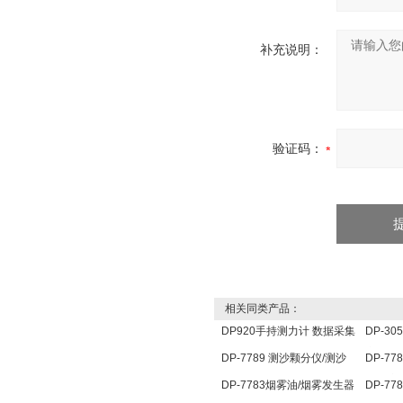
补充说明：
验证码：
相关同类产品：
DP920手持测力计 数据采集
DP-3
分析仪 压力传感器仪表
定仪 
DP-7789 测沙颗分仪/测沙
DP-7
颗分仪/ 测沙颗检测仪
点温度
DP-7783烟雾油/烟雾发生器
DP-7