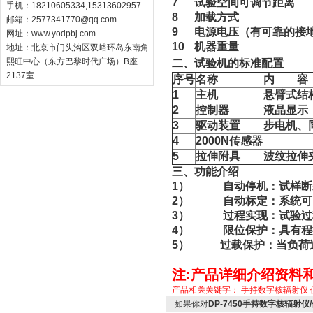
7
试验空间可调节距离
手机：18210605334,15313602957
8
加载方式
邮箱：
2577341770@qq.com
9
电源电压（有可靠的接
网址：
www.yodpbj.com
10
机器重量
地址：北京市门头沟区双峪环岛东南角
熙旺中心（东方巴黎时代广场）B座
二、试验机的标准配置
2137室
序号
名称
内 容
1
主机
悬臂式结
2
控制器
液晶显示
3
驱动装置
步电机、
4
2000N传感器
5
拉伸附具
波纹拉伸
三、功能介绍
1） 自动停机：试样断
2） 自动标定：系统可
3） 过程实现：试验过
4） 限位保护：具有程
5） 过载保护：当负荷过各
注:产品详细介绍资料
产品相关关键字：
手持数字核辐射仪
如果你对
DP-7450手持数字核辐射