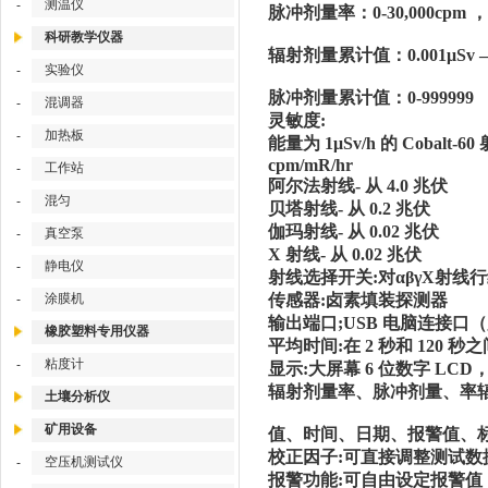
测温仪
-
脉冲剂量率：0-30,000cpm ，0-
科研教学仪器
辐射剂量累计值：0.001μSv – 9
实验仪
-
脉冲剂量累计值：0-999999
混调器
-
灵敏度:
加热板
-
能量为 1μSv/h 的 Cobalt
cpm/mR/hr
工作站
-
阿尔法射线- 从 4.0 兆伏
混匀
-
贝塔射线- 从 0.2 兆伏
伽玛射线- 从 0.02 兆伏
真空泵
-
X 射线- 从 0.02 兆伏
静电仪
-
射线选择开关:对αβγΧ射线
涂膜机
传感器:卤素填装探测器
-
输出端口;USB 电脑连接口（
橡胶塑料专用仪器
平均时间:在 2 秒和 120 
粘度计
-
显示:大屏幕 6 位数字 L
辐射剂量率、脉冲剂量、率
土壤分析仪
矿用设备
值、时间、日期、报警值、
校正因子:可直接调整测试数据的
空压机测试仪
-
报警功能:可自由设定报警值，缺