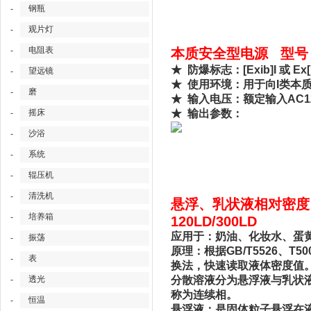
钢瓶
-
观片灯
-
电阻表
-
本质安全型电源 型号；D
★ 防爆标志：[Exib]I 或 Ex[i
望远镜
-
★ 使用环境：用于向I类本
磨
-
★ 输入电压：额定输入AC12
摇床
★ 输出参数：
-
沙浴
-
系统
-
辊压机
-
清洗机
-
悬浮、乳状液相对密度、
培养箱
-
120LD/300LD
应用于：奶油、化妆水、蛋
振荡
-
原理：根据GB/T5526、T5
表
-
换法，快速读取液体密度值
透光
分散溶液分为悬浮液与乳状液
-
称为连续相。
恒温
-
悬浮液：是固体粒子悬浮在