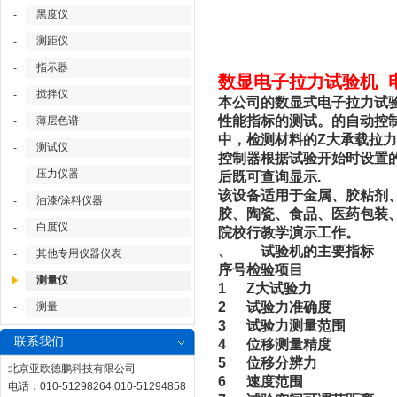
黑度仪
-
测距仪
-
指示器
-
数显电子拉力试验机 电
搅拌仪
-
本公司的数显式电子拉力试
性能指标的测试。的自动控
薄层色谱
-
中，检测材料的Z大承载拉
测试仪
-
控制器根据试验开始时设置
压力仪器
-
后既可查询显示.
该设备适用于金属、胶粘剂
油漆/涂料仪器
-
胶、陶瓷、食品、医药包装
白度仪
-
院校行教学演示工作。
、 试验机的主要指标
其他专用仪器仪表
-
序号
检验项目
测量仪
1
Z大试验力
2
试验力准确度
测量
-
3
试验力测量范围
联系我们
4
位移测量精度
5
位移分辨力
北京亚欧德鹏科技有限公司
6
速度范围
电话：010-51298264,010-51294858