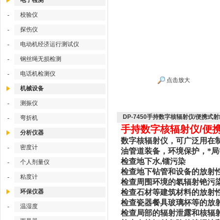
电子检测
校验仪
-
探伤仪
-
电动机经济运行测试仪
-
钢丝绳无损检测
-
电话机检测仪
-
点击放大
机械设备
测振仪
-
DP-7450手持数字核辐射仪/便携式
弯折机
-
手持数字核辐射仪/便携式
分析仪器
数字核辐射仪，可广泛用在
密度计
-
油管道装备，环境保护，*
检查地下水,镭污染
个人剂量仪
-
检查地下钻管和设备的放射
粘度计
-
检查周围环境的氡辐射铯污
环保仪器
检查石材等建筑材料的放射
检查瓷器餐具玻璃杯等的放
温湿度
-
检查局部的辐射泄露和核辐