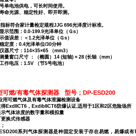
五号单电池供电，可长时间使用。
长寿命光源、稳定性好、即开即测。
数
指标符合家计量检定规程JJG 696光泽度计标准。
显示范围：0.0-199.9光泽单位（Ｇs）
示值误差：＜1.2光泽单位（Ｇs）
稳定度：0.4光泽单位/30分钟
仪器尺寸：114×35×65 （mm3）
测量窗口尺寸 ：（椭圆）14 (短轴) × 28 (长轴（mm）
工作电压：1.5V （节5号电池）
型可燃
/
有毒气体探测器 型号；
DP-ESD200
业用可燃气体及有毒气体泄漏检测设备
取得
ExdIICT6
，
ExdibIICT6
防爆认证
,
适用于
1
区和
2
区危险场所
显示气体浓度的数字量和模拟量
可更换式传感器
述；
ESD200
系列气体探测器是种固定安装于存在易燃，易爆或有