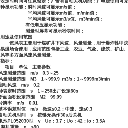
秒表定时时间可任意设定；》带有自动关机功能；》电源使用可
种显示功能：瞬时风速可显示m/s值；
均风速可显示m/s值、m/min值；
均风量可显示m3/s值、m3/min值；
低电压显示功能；
量时屏幕可显示秒表时间；
要用途及使用范围
风表主要用于煤矿井下风速、风量测量，用于爆炸性甲烷气
燃易爆场合使用，应用范围包括工业、农业、气象、建筑、矿山
通风等多方面风速风量测量。
、指标：
号 项目 单位 主要参数
风速测量范围 m/s 0.3～25
风量测量范围 M3 1～999.9 m3/s；1～9999m3/min
启动风速 m/s 0.2
秒表定时范围 s 1～250出厂设定60s
断面面积设定范围 M2 99.99
分辨率 m/s 0.01
基本误差对值 m/s 微速≤0.2；中速、速≤0.3
自动关机时间 s 按键无操作30s后关机
电池PL052030型 v Ue：3.7；Uo：42；Io：3.5A
 整机重量 g ≤90