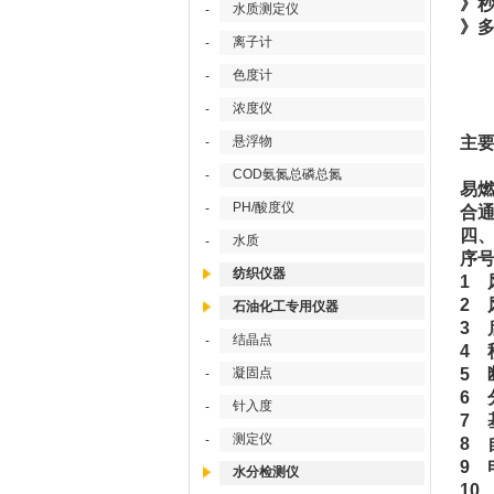
》
水质测定仪
-
》多
离子计
-
平
平
色度计
-
有
浓度仪
-
测
悬浮物
主
-
该
COD氨氮总磷总氮
-
易
PH/酸度仪
-
合
四
水质
-
序
纺织仪器
1 
2 
石油化工专用仪器
3 
结晶点
-
4 
凝固点
5 
-
6 
针入度
-
7 
测定仪
-
8 
9 
水分检测仪
10