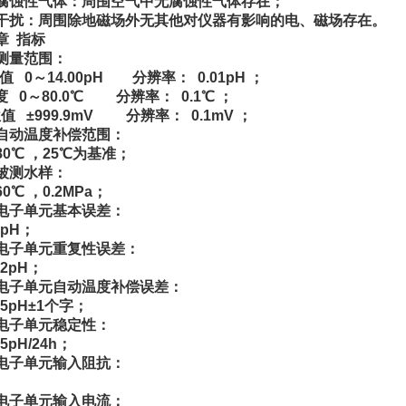
腐蚀性气体：周围空气中无腐蚀性气体存在；
、干扰：周围除地磁场外无其他对仪器有影响的电、磁场存在。
章 指标
测量范围：
 值 0～14.00pH 分辨率： 0.01pH ；
度 0～80.0℃ 分辨率： 0.1℃ ；
值 ±999.9mV 分辨率： 0.1mV ；
自动温度补偿范围：
80℃ ，25℃为基准；
被测水样：
60℃ ，0.2MPa；
电子单元基本误差：
2pH；
电子单元重复性误差：
02pH；
电子单元自动温度补偿误差：
.05pH±1个字；
电子单元稳定性：
05pH/24h；
电子单元输入阻抗：
电子单元输入电流：