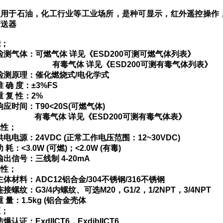
。
泛用于石油，化工行业等工业场所，是种可显示，红外遥控操作
变送器
能；
检测气体：可燃气体
详见《
ESD200
可测可燃气体列表》
有毒气体
详见《
ESD200
可测有毒气体列表》
检测原理：催化燃烧式
/
电化学式
准
确
度：
±3%FS
重
复
性：
2%
响应时间：
T90<20S(
可燃气体
)
有毒气体
详见《
ESD200
可测有毒气体表》
气性；
供电电源：
24VDC (
正常工作电压范围：
12~30VDC)
功
耗：
<3.0W (
可燃
)
；
<2.0W (
有毒
)
输出信号：三线制
4-20mA
构性；
主体材料：
ADC12
铝合金
/304
不锈钢
/316
不锈钢
连接螺纹：
G3/4
内螺纹、可选
M20
，
G1/2
，
1/2NPT
，
3/4NPT
重
量：
1.5kg (
铝合金壳体
证；
防爆认证：
ExdIICT6
，
ExdibIICT6