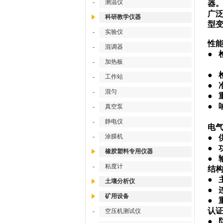
测温仪
-
器
广
科研教学仪器
型
实验仪
-
性
混调器
-
●
加热板
-
●
工作站
-
●
混匀
-
●
●
真空泵
-
静电仪
-
电
涂膜机
-
●
●
橡胶塑料专用仪器
●
粘度计
-
结
●
土壤分析仪
●
矿用设备
●
认
空压机测试仪
-
●