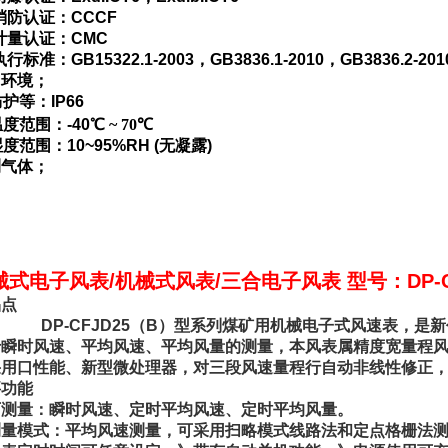
消防认证：
CCCF
计量认证：
CMC
执行标准：
GB15322.1-2003
，
GB3836.1-2010
，
GB3836.2-201
用环境；
防护等：
IP66
温度范围：
-40
℃
~ 70
℃
湿度范围：
10~95%RH (
无凝露
)
测气体；
械式电子风表/机械式风表/三合电子风表 型号：DP-C
品点
P-CFJD25（B）型系列煤矿用机械电子式风速表，是新
于瞬时风速、平均风速、平均风量的测量，本风表属精度宽量程
采用口性能、新型微处理器，对三段风速量程行自动非线性修正
要功能
可测量：瞬时风速、定时平均风速、定时平均风量。
测量模式：平均风速测量，可采用扫略模式线路法和定点格栅法