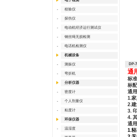
电子检测
校验仪
-
探伤仪
-
电动机经济运行测试仪
-
钢丝绳无损检测
-
电话机检测仪
-
机械设备
DP
测振仪
-
通
弯折机
-
标准
分析仪器
标
通用
密度计
-
1.
个人剂量仪
-
2.
粘度计
-
3.
4.
环保仪器
通用
温湿度
-
1.
2.