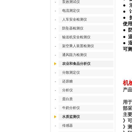
泵效测试仪
-
●
电流测定仪
-
●
●
人车安全检测仪
-
使
防坠器检测仪
-
●
●
输送机安全检测仪
-
●
架空乘人装置检测仪
-
可
通风阻力检测仪
-
农业和食品分析仪
分散测定仪
-
还原糖
-
机
产
分析仪
-
D
蛋白质
-
用
牛奶分析仪
部
-
主
水质监测仪
》
传感器
-
》