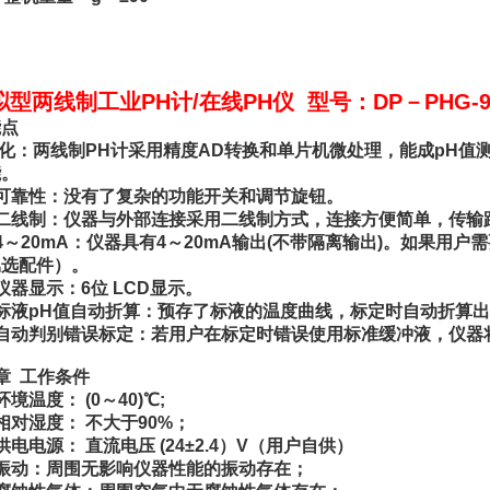
拟型两线制工业PH计/在线PH仪 型号：DP－PHG-9
能点
 化：两线制PH计采用精度AD转换和单片机微处理，能成pH
能。
可靠性：没有了复杂的功能开关和调节旋钮。
、二线制：仪器与外部连接采用二线制方式，连接方便简单，传输
4～20mA：仪器具有4～20mA输出(不带隔离输出)。如果用
属选配件）。
仪器显示：6位 LCD显示。
标液pH值自动折算：预存了标液的温度曲线，标定时自动折算出
、自动判别错误标定：若用户在标定时错误使用标准缓冲液，仪器
章 工作条件
环境温度： (0～40)℃;
相对湿度： 不大于90%；
供电电源： 直流电压 (24±2.4）V（用户自供）
振动：周围无影响仪器性能的振动存在；