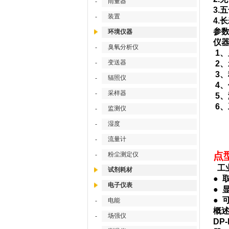
雨量器
-
3.
装置
-
4.
参
环境仪器
仪器
臭氧分析仪
-
1、
变送器
-
2、
3、
辐照仪
-
4、
采样器
-
5、
6、
监测仪
-
湿度
-
流量计
-
点
粉尘测定仪
-
工
试剂耗材
●
电子仪表
●
●
电能
-
概
场强仪
-
DP-