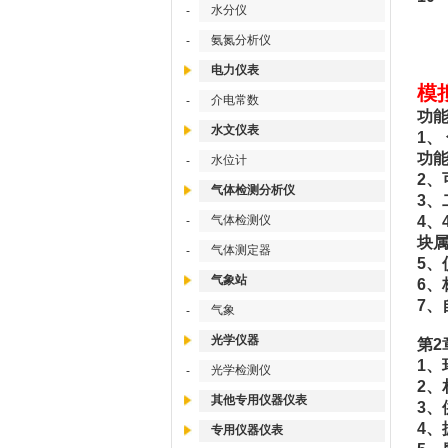
水分仪
-
氨氮分析仪
-
电力仪表
模
介电常数
-
功
水文仪表
1、
功
水位计
-
2、
气体检测分析仪
3
气体检测仪
4、
-
块
气体测定器
-
5、
气象站
6、
7
气象
-
光学仪器
第2
1、
光学检测仪
-
2、
其他专用仪器仪表
3、
4、
专用仪器仪表