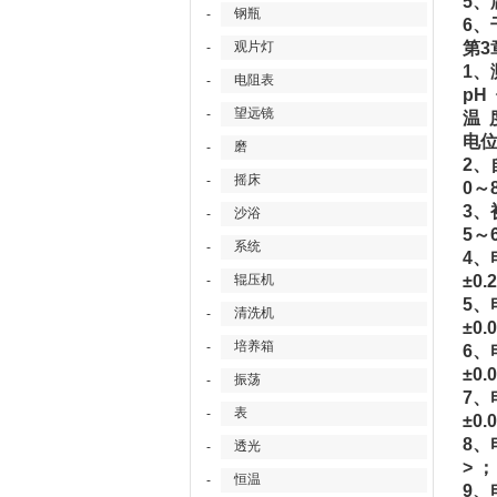
5、
钢瓶
-
6
观片灯
第3
-
1、
电阻表
-
pH
望远镜
-
温 
电位
磨
-
2、
摇床
-
0～
3、
沙浴
-
5～
系统
-
4、
辊压机
±0.
-
5、
清洗机
-
±0.
培养箱
-
6、
±0
振荡
-
7、
表
-
±0.
8、
透光
-
> ；
恒温
-
9、