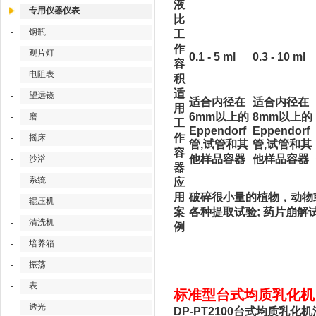
液
专用仪器仪表
比
钢瓶
-
工
作
观片灯
-
0.1 - 5 ml
0.3 - 10 ml
容
电阻表
-
积
适
望远镜
-
适合内径在
适合内径在
用
6mm以上的
8mm以上的
磨
-
工
Eppendorf
Eppendorf
作
摇床
-
管,试管和其
管,试管和其
容
他样品容器
他样品容器
沙浴
-
器
系统
-
应
用
破碎很小量的植物，动物或
辊压机
-
案
各种提取试验; 药片崩解
清洗机
-
例
培养箱
-
振荡
-
表
-
标准型台式均质乳化机 台
透光
-
DP-PT2100台式均质乳化机