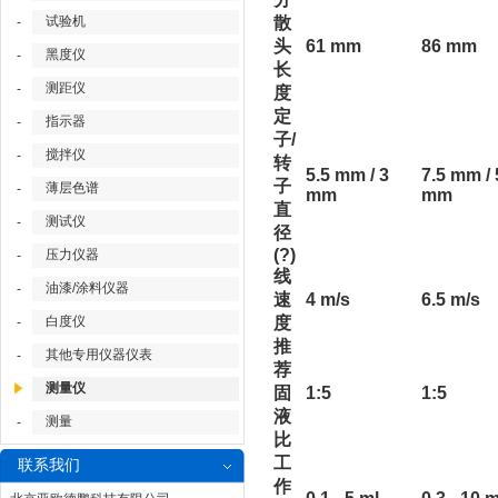
试验机
散
-
头
61 mm
86 mm
黑度仪
-
长
测距仪
-
度
定
指示器
-
子/
搅拌仪
-
转
5.5 mm / 3
7.5 mm / 
子
薄层色谱
-
mm
mm
直
测试仪
-
径
(?)
压力仪器
-
线
油漆/涂料仪器
-
速
4 m/s
6.5 m/s
白度仪
度
-
推
其他专用仪器仪表
-
荐
测量仪
固
1:5
1:5
液
测量
-
比
工
联系我们
作