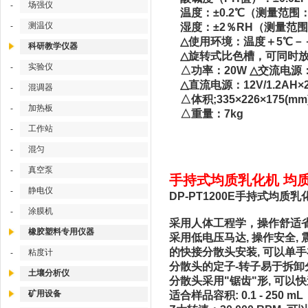
场强仪
-
温度：±0.2℃（测量范围：
测温仪
-
湿度：±2％RH（测量范围：
△使用环境：温度＋5℃－＋4
科研教学仪器
△旋转式比色槽，可同时放
实验仪
-
△功率：20W △交流电源：2
△直流电源：12V/1.2AH
混调器
-
△体积;335×226×175(mm
加热板
-
△重量：7kg
工作站
-
混匀
-
真空泵
-
手持式均质乳化机 均质乳
静电仪
-
DP-PT1200E手持式均
涂膜机
-
采用人体工程学，操作舒适
橡胶塑料专用仪器
采用低电压马达, 操作安全, 
的快接分散头安装, 可以单
粘度计
-
分散头的定子-转子易于拆卸分散
土壤分析仪
分散头采用"锯齿"形, 可以
矿用设备
适合样品容积: 0.1 - 250 mL