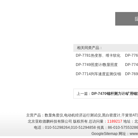
相关同类产品：
DP-7781热变形、维卡软化
DP-7
点温度测定仪/维卡仪
器/孔
DP-7749照度计/数显照度
DP-7
计/便携式照度计
器/自
DP-7714列车速度监测仪/俗
DP-7
器
称列车测速仪/列车速度仪
测仪
上一篇：
DP-7470锚杆测力计/矿用
力仪/锚索测力仪
主营产品：数显角度仪,电动机经济运行测试仪,黑白密度计,干簧管AT
北京亚欧德鹏科技有限公司 版权所有 总访问量：
1189217
地址：北
电话：010-51298264,010-51294858 传真：86-010-5755
GoogleSitemap
网址：
www.