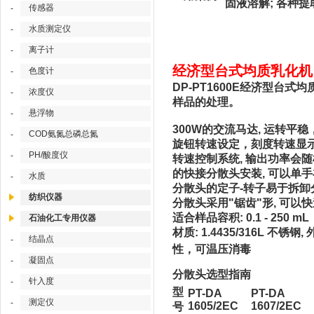
固液溶解; 各种提
传感器
-
水质测定仪
-
离子计
-
经济型台式均质乳化机 台
色度计
-
DP-PT1600E经济型台式
浓度仪
-
样品的处理。
悬浮物
-
300W的交流马达, 运转平
COD氨氮总磷总氮
-
旋钮转速设定，刻度转速显示, 
PH/酸度仪
-
转速控制系统, 输出功率会
的快接分散头安装, 可以单
水质
-
分散头的定子-转子易于拆卸分散
纺织仪器
分散头采用"锯齿"形, 可以
适合样品容积: 0.1 - 250 mL
石油化工专用仪器
材质: 1.4435/316L 不
结晶点
-
性，可温压消毒
凝固点
-
分散头选型指南
针入度
-
型
PT-DA
PT-DA
测定仪
-
1605/2EC
1607/2EC
号