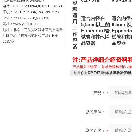
0.1 - 5 ml
0.3 - 10 m
北京亚欧德鹏科技有限公司
容
电话：010-51298264,010-51294858
积
手机：18210605334,15313602957
适
邮箱：
2577341770@qq.com
适合内径在
适合内径
用
网址：
www.yodpbj.com
5,5mm以上的
6.5mm
工
地址：北京市门头沟区双峪环岛东南角
Eppendorf管,
Eppendo
作
熙旺中心（东方巴黎时代广场）B座
试管和其他样
试管和其
容
2137室
品容器
品容器
器
注:产品详细介绍资料
产品相关关键字：
轴承故障检测仪
轴
如果你对
DP-7471轴承故障检测仪
产品：
您的单位：
您的姓名：