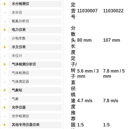
水分检测仪
定
货
11030007
11030022
水分仪
-
号
氨氮分析仪
-
分
电力仪表
散
介电常数
-
头
80 mm
107 mm
长
水文仪表
度
水位计
-
定
子/
气体检测分析仪
转
5.6 mm / 3
7.8 mm / 5
气体检测仪
-
mm
mm
子
气体测定器
-
直
径
气象站
线
气象
-
速
4.7 m/s
7.8 m/s
度
光学仪器
推
光学检测仪
-
荐
固
1:5
1:5
其他专用仪器仪表