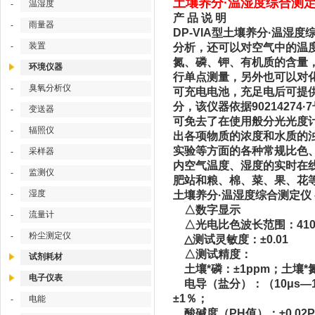
土壤养分·温湿度综合测定仪
温湿度
-
产 品 说 明
雨量器
-
DP-VIA型土壤养分·温湿
装置
-
分析，还可以对空气中的温
氮、磷、钾、有机质的含量
环境仪器
行单点测量，另外也可以对
臭氧分析仪
-
可充电电池，充足电后可提
分，该仪器依据902142
变送器
-
可免去了在使用般分光光度
辐照仪
-
出各项物质的浓度和水质的
实验等方面的各种常规比色
采样器
-
内空气温度、湿度的实时在
监测仪
-
肥站和粮、棉、菜、果、花
湿度
-
土壤养分·温湿度综合测定仪
△数字显示
流量计
-
△光电比色波长范围：410n
粉尘测定仪
-
△测试灵敏度：±0.01
△测试精度：
试剂耗材
土壤*磷：±1ppm；土壤*氮
电子仪表
电导（盐分）：（10μs—100
±1％；
电能
-
酸碱度（PH值）：±0.02P