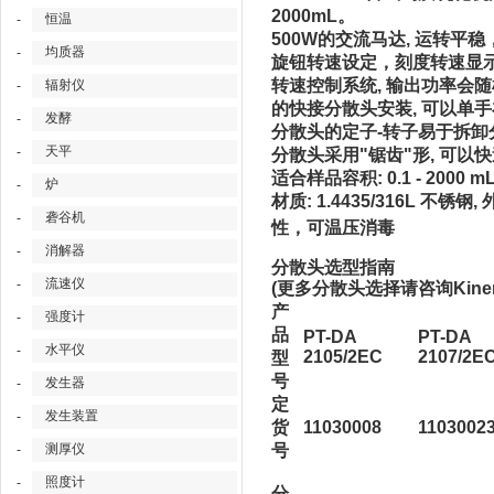
2000mL。
恒温
-
500W的交流马达, 运转平
均质器
-
旋钮转速设定，刻度转速显示, 
转速控制系统, 输出功率会
辐射仪
-
的快接分散头安装, 可以单
发酵
-
分散头的定子-转子易于拆卸分散
天平
-
分散头采用"锯齿"形, 可以
适合样品容积: 0.1 - 2000 m
炉
-
材质: 1.4435/316L 不
砻谷机
-
性，可温压消毒
消解器
-
分散头选型指南
流速仪
-
(更多分散头选择请咨询Kinema
产
强度计
-
品
PT-DA
PT-DA
水平仪
-
2105/2EC
2107/2E
型
号
发生器
-
定
发生装置
-
货
11030008
1103002
测厚仪
号
-
照度计
-
分