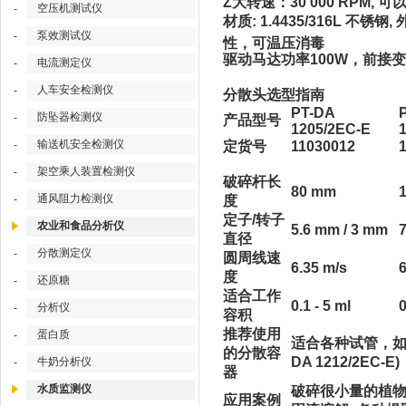
Z大转速：30 000 RPM,
空压机测试仪
-
材质: 1.4435/316L 不
泵效测试仪
-
性，可温压消毒
驱动马达功率100W，前接变
电流测定仪
-
人车安全检测仪
-
分散头选型指南
PT-DA
防坠器检测仪
-
产品型号
1205/2EC-E
输送机安全检测仪
-
定货号
11030012
架空乘人装置检测仪
-
破碎杆长
80 mm
通风阻力检测仪
-
度
定子/转子
农业和食品分析仪
5.6 mm / 3 mm
直径
分散测定仪
-
圆周线速
6.35 m/s
6
度
还原糖
-
适合工作
0.1 - 5 ml
0
分析仪
-
容积
推荐使用
蛋白质
-
适合各种试管，如圆底的
的分散容
DA 1212/2
牛奶分析仪
-
器
水质监测仪
破碎很小量的植物
应用案例