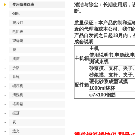
清洁与除尘：长期使用后，
专用仪器仪表
断。
钢瓶
-
质量保证：本产品的制和运
观片灯
-
近的代理商或本公司。我们
电阻表
-
产品自发货之日起18月内
望远镜
-
成套说明
主机
磨
-
使用说明书,电源线,
主机箱
摇床
-
测试束线
沙浴
砂浆摸、支杆、夹子
-
砂浆摸、支杆、夹子
系统
-
硬化砂浆成型试摸
配件箱
辊压机
-
1000ml烧杯
φ7×100钢筋
清洗机
-
培养箱
-
振荡
-
表
-
透光
-