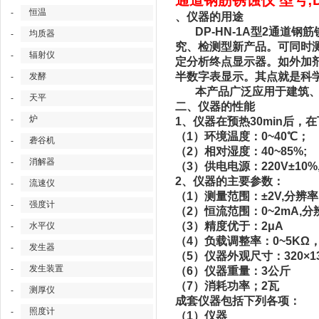
通道钢筋锈蚀仪 型号;DP
恒温
-
、仪器的用途
DP-HN-1A型2通道钢筋
均质器
-
究、检测型新产品。可同时
辐射仪
-
定分析终点显示器。如外加剂
半数字表显示。其点就是科
发酵
-
本产品广泛应用于建筑、桥
天平
-
二、仪器的性能
炉
-
1、仪器在预热30min后
（1）环境温度：0~40℃；
砻谷机
-
（2）相对湿度：40~85%;
消解器
-
（3）供电电源：220V±10%,
2、仪器的主要参数：
流速仪
-
（1）测量范围：±2V,分辨率
强度计
-
（2）恒流范围：0~2mA,分
（3）精度优于：2μA
水平仪
-
（4）负载调整率：0~5KΩ，
发生器
-
（5）仪器外观尺寸：320×13
发生装置
-
（6）仪器重量：3公斤
（7）消耗功率；2瓦
测厚仪
-
成套仪器包括下列各项：
照度计
-
（1）仪器