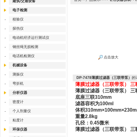
建筑/交通设备
电子检测
校验仪
-
探伤仪
-
电动机经济运行测试仪
-
钢丝绳无损检测
-
电话机检测仪
-
点击放大
机械设备
测振仪
-
DP-7478薄膜过滤器（三联带泵）
的
弯折机
-
薄膜过滤器（三联带泵） 三联
薄膜过滤器（三联带泵） 三联
分析仪器
底座三联310mm
密度计
-
滤器容积为100ml
体积310mm×100mm×230
个人剂量仪
-
重量2.8kg
粘度计
-
孔径：0.45微米
薄膜过滤器（三联带泵） 三联
环保仪器