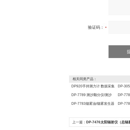
验证码：
相关同类产品：
DP920手持测力计 数据采集
DP-3
分析仪 压力传感器仪表
定仪 
DP-7789 测沙颗分仪/测沙
DP-7
颗分仪/ 测沙颗检测仪
点温度
DP-7783烟雾油/烟雾发生器
DP-7
用油
照传感
上一篇：
DP-7476太阳辐射仪（总辐