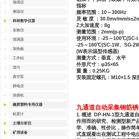
场强仪
-
指标
测温仪
-
频率范围：10～300Hz
灵 敏 度 ：30.0mv/mm/s±2
科研教学仪器
Z大加速度：8g
实验仪
-
测量范围：2mm(p-p)
使用环境：-25～100℃(SC-l
混调器
-
-25～160℃(SC-1W、SG-2
加热板
-
(W表示温型传感器)
测量方式：垂直、水平
工作站
-
外形尺寸：φ35×65
混匀
-
重 量：0.25KG
真空泵
-
安装固定螺孔：M10×1.5 深
静电仪
-
涂膜机
-
橡胶塑料专用仪器
九通道自动采集钢筋锈蚀
粘度计
-
1. 概述 DP-HN-1型九
作用而的研究、检测型新产
土壤分析仪
学、准确、性价比，操作简
矿用设备
式直观看出在测试工程中电