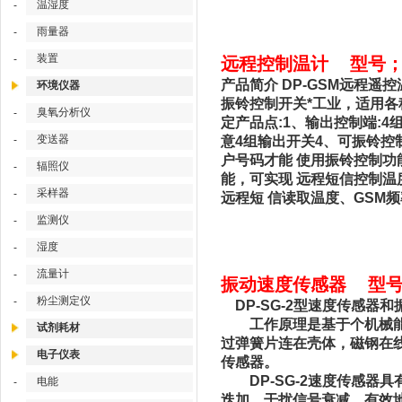
温湿度
-
雨量器
-
装置
-
远程控制温计 型号；DP
产品简介 DP-GSM远程遥
环境仪器
振铃控制开关*工业，适用
臭氧分析仪
-
定产品点:1、输出控制端:4
变送器
-
意4组输出开关4、可振铃控
户号码才能 使用振铃控制功
辐照仪
-
能，可实现 远程短信控制温
采样器
-
远程短 信读取温度、GSM频
监测仪
-
湿度
-
流量计
-
振动速度传感器 型号；
粉尘测定仪
-
DP-SG-2型速度传感器
工作原理是基于个机械能转
试剂耗材
过弹簧片连在壳体，磁钢在
电子仪表
传感器。
DP-SG-2速度传感器
电能
-
迭加，干扰信号衰减，有效地