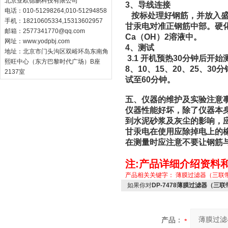
北京亚欧德鹏科技有限公司
3、导线连接
电话：010-51298264,010-51294858
按标处理好钢筋，并放入盛
手机：18210605334,15313602957
甘汞电对准正钢筋中部。硬
邮箱：
2577341770@qq.com
Ca（OH）2溶液中。
网址：
www.yodpbj.com
4、测试
地址：北京市门头沟区双峪环岛东南角
3.1 开机预热30分钟后
熙旺中心（东方巴黎时代广场）B座
8、10、15、20、25、
2137室
试至60分钟。
五、仪器的维护及实验注意
仪器性能好坏，除了仪器本
到水泥砂浆及灰尘的影响，
甘汞电在使用应除掉电上的
在测量时应注意不要让钢筋
注:产品详细介绍资料
产品相关关键字：
薄膜过滤器（三联
如果你对
DP-7478薄膜过滤器（三
产品：