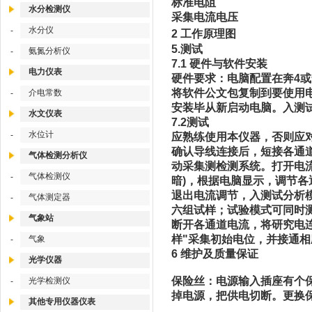
标准电阻
水分检测仪
采集电流电压
水分仪
-
2 工作原理图
5.测试
氨氮分析仪
-
7.1 硬件与软件安装
电力仪表
硬件要求：电脑配置在奔4或
将软件公文包复制到要使用电
介电常数
-
安装毕从新启动电脑。入测
水文仪表
7.2测试
水位计
-
应熟练使用本仪器，否则应
确认导线连接后，短接各通
气体检测分析仪
动采集测检测系统。打开电
气体检测仪
-
暗)，根据电脑显示，调节各通
退出电流调节，入测试分析
气体测定器
-
六组试样；试验模式可同时
气象站
断开各通道电流，将研究电
样"采集初始电位，并接通
气象
-
6 维护及质量保证
光学仪器
保险丝：电源输入插座有个
光学检测仪
-
掉电源，把供电切断。更换
其他专用仪器仪表