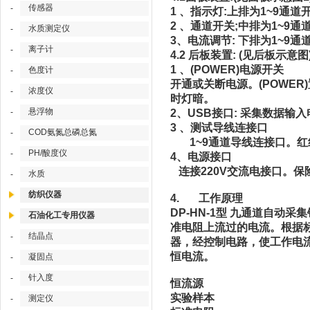
传感器
-
1 、指示灯:上排为1~9通道
2 、通道开关;中排为1~
水质测定仪
-
3、电流调节: 下排为1~9
离子计
-
4.2 后板装置: (见后板示意图
1 、(POWER)电源开关
色度计
-
开通或关断电源。(POWER
浓度仪
-
时灯暗。
悬浮物
-
2、USB接口: 采集数据输
3 、测试导线连接口
COD氨氮总磷总氮
-
1~9通道导线连接口。红
PH/酸度仪
-
4、电源接口
连接220V交流电接口。保
水质
-
纺织仪器
4. 工作原理
DP-HN-1型 九通道自
石油化工专用仪器
准电阻上流过的电流。根据
结晶点
-
器，经控制电路，使工作电
恒电流。
凝固点
-
针入度
-
恒流源
实验样本
测定仪
-