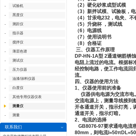
（2）硬化砂浆成型
试验机
-
（3）新拌试模、试验板，
黑度仪
-
（4）甘汞电232，电夹、不
（5）升烧杯 ，测试
测距仪
-
（6）电源
指示器
-
（7）使用说明
搅拌仪
-
（8）合格
三、仪器工作原理
薄层色谱
-
DP-HN-1A型 2通道
测试仪
-
电阻上流过的电流。根据标
经控制电路，使工作电流回
压力仪器
-
流。
油漆/涂料仪器
-
四、仪器的使用方法
1、仪器使用前的准备
白度仪
-
仪器供电电源为交流市电。
其他专用仪器仪表
-
交流电源上，测量导线接到
测量仪
开各通道开关，指示灯亮，调
通道开关，指示灯暗。
测量
-
2、电流的选择
GB8076-97要求通电电流
联系我们
80mm，则电流I=50πDL=5