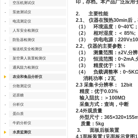
印，存档。本产品广泛应用
空压机测试仪
-
泵效测试仪
-
2. 主要性能
2.1、 仪器在预热30mi
电流测定仪
-
（1） 环境温度：0~40℃
人车安全检测仪
-
（2） 相对湿度：＜ 85%;
（3） 供电电源：220V±10%
防坠器检测仪
-
2.2、仪器的主要参数：
输送机安全检测仪
-
（1） 测量范围：±2V,分辨
架空乘人装置检测仪
-
（2） 恒流范围：0~2mA,
（3） 精度优于：1%
通风阻力检测仪
-
（4） 负载调整率：0~5K
农业和食品分析仪
消耗功率；2瓦
2.3 采集卡分辨率： 12bit
分散测定仪
-
精度：优于0.03%
还原糖
-
输入阻抗：＞100MΩ
采集方式：查询，中断
分析仪
-
2.4外观质量
蛋白质
-
外型尺寸：365×320×155
牛奶分析仪
-
质量：5kg
3. 面板后板装置
水质监测仪
4.1面板装置:(见面板示意图1