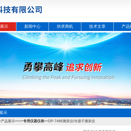
展示
新闻中心
供求商机
技术文章
产品
展示
>
产品展示
>>>>
专用仪器仪表
>>DP-7486测汞仪/冷源子测汞仪