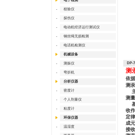
电子检测
校验仪
-
探伤仪
-
电动机经济运行测试仪
-
钢丝绳无损检测
-
电话机检测仪
-
机械设备
DP
测振仪
-
测
弯折机
-
依
分析仪器
测汞
密度计
-
主
测
个人剂量仪
-
基于
粘度计
-
收
定
环保仪器
成元
温湿度
-
接