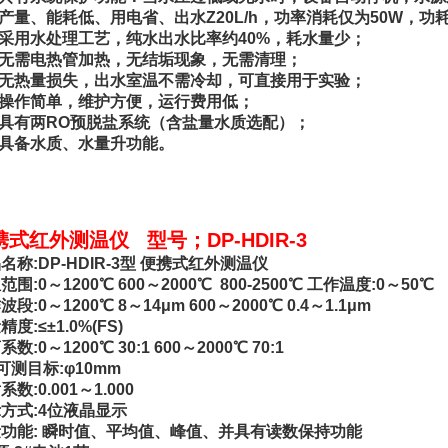
※产量、能耗低、用电省、出水Z20L/h，功率消耗仅为50W，功耗
※采用水处理工艺，纯水出水比率约40%，耗水量少；
※无需电热管加热，无结垢现象，无需清理；
※无热量损失，出水室温不需冷却，可直接用于实验；
※操作简单，维护方便，运行费用低；
※具有两RO预脱盐系统（含盐量水质选配）；
※具备水质、水量升功能。
携式红外测温仪 型号；DP-HDIR-3
名称:DP-HDIR-3型 便携式红外测温仪
范围:0～1200℃ 600～2000℃ 800-2500℃ 工作温度:0～50℃
段:0～1200℃ 8～14μm 600～2000℃ 0.4～1.1μm
度:≤±1.0%(FS)
数:0～1200℃ 30:1 600～2000℃ 70:1
可测目标:φ10mm
数:0.001～1.000
方式:4位液晶显示
功能: 瞬时值、平均值、峰值、并具有读数保持功能