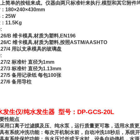
上简单的按钮来成。仪器由两只标准针来执行,模型和其它附件
：180×240×430mm
：25W
：11.5Kg
:
-L26/B 维卡模具,材质为塑料,EN196
-L26/C 维卡模具,材质为塑料,按照ASTM/AASHTO
-L27/4 用以支承模具的玻璃盘
:
-L27/2 标准针 直径为1mm
L27/3 标准针 直径为1.13mm
-L27/5 备用记录纸 每包100张
L27/6 备用导柱
水发生仪/纯水发生器 型号：DP-GCS-20L
主要性能点
※采用口离子过滤膜及压、纯水泵，运行质量更可靠，适用水质更
※具有系统冲洗功能：每次开机制水前，自动冲洗18秒后，系统
※具有系统保护功能：当水压过低或无水时，设备自动停机，水