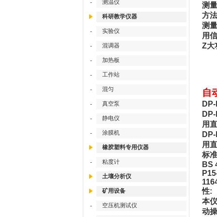
测温仪
-
测量
方法
科研教学仪器
测
实验仪
-
用信
Z大
混调器
-
加热板
-
工作站
-
混匀
-
自
DP
真空泵
-
DP-
静电仪
-
用直
涂膜机
-
DP-
用直
橡胶塑料专用仪器
标准
粘度计
-
BS 
P15
土壤分析仪
116
性:
矿用设备
本仪
空压机测试仪
-
动操