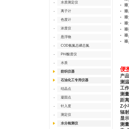
水质测定仪
-
· 
· 
离子计
-
· 
色度计
-
· 
浓度仪
-
· 
· 
悬浮物
-
· 
COD氨氮总磷总氮
-
PH/酸度仪
-
水质
-
便
纺织仪器
产品
石油化工专用仪器
测温
工作波
结晶点
-
测量精
凝固点
-
距离系
Z小
针入度
-
辐射系
测定仪
-
显示
水分检测仪
测量