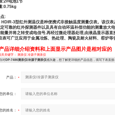
源:2#电池1节
:0.75kg
点:
- HDIR-3型红外测温仪是种便携式非接触温度测量仪表。该仪
定可靠的红外探测器件以及具有自动环温补偿功能的测量放大电
能量并将之转变成电信号,再经过微处理器处理,由液晶显示器
仪表可广泛应用于金属冶炼、热处理、陶瓷及耐火材料、窑炉等
:产品详细介绍资料和上面显示产品图片是相对应的
相关关键字：
测汞仪
冷源子测汞仪
你对
DP-7486测汞仪/冷源子测汞仪
感兴趣，想了解更详细的产品信息，填写下表直接
产品：
您的单位：
您的姓名：