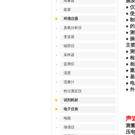
测汞
雨量器
-
●
仪
装置
-
●
使
环境仪器
●
制
●
的
臭氧分析仪
-
●
测
变送器
-
●
操
主
辐照仪
-
●
测
采样器
-
●
检出
●
相关
监测仪
-
●
重
湿度
-
●
基
流量计
-
●
电
●
外
粉尘测定仪
-
试剂耗材
电子仪表
声
电能
-
测
场强仪
-
压电