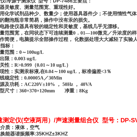
仪/冷源子测汞仪 型号：DP-7486主要点：
器灵敏度、测量范围宽、重现性好。
用化学试剂品种少、数量少；使用器具器件少；不使用惰性气体
的翻泡瓶非常简易，操作中没有汞的损失。
电路使仪器具有较的稳定性和灵敏度，基线几乎无漂移。
量范围宽，在同状态下可连续测量0．01—100微克／升浓度的
作简便，电脑提示全部操作过程， 化数据处理大大减轻了实验
要指标：
量范围：0～100ug/L
限：0.003 ug/L
性：R>0.999（0.01～10 ug/L）
现性：实测汞标液,在0.04～100 ug/L，标准偏差<3％
线稳定性：0.00005A／30Min
源及功耗：AC220V±10% ， 50Hz ， 40VA
型尺寸：360×370×120mm 净重：8Kg
速测定仪(空液两用）/声速测量组合仪 型号：DP-SV
量介质：液体，空气
换能器谐振频率:35KHZ±3KHZ