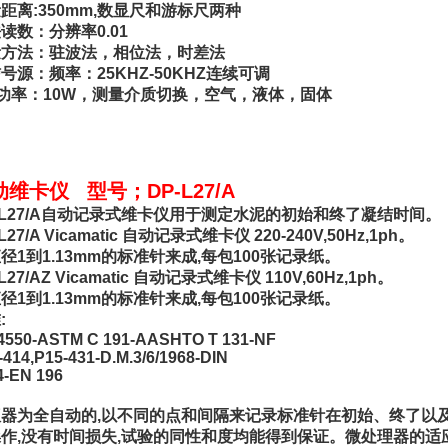
距离:350mm,数显尺和游标尺两种
读数：分辨率0.01
量方法：驻波法，相位法，时差法
号源：频率：25KHZ-50KHZ连续可调
功率：10W，测量介质切换，空气，液体，固体
动维卡仪 型号；DP-L27/A
-L27/A自动记录式维卡仪用于测定水泥的初始和终了凝结时间。
L27/A Vicamatic 自动记录式维卡仪 220-240V,50Hz,1ph。
径1到1.13mm的标准针来成,每包100张记录纸。
L27/AZ Vicamatic 自动记录式维卡仪 110V,60Hz,1ph。
径1到1.13mm的标准针来成,每包100张记录纸。
:
4550-ASTM C 191-AASHTO T 131-NF
-414,P15-431-D.M.3/6/1968-DIN
4-EN 196
器为全自动的,以不同的点和间隔来记录标准针在初始、终了以
作,没有时间损失,试验的同性和度均能得到保证。微处理器的适