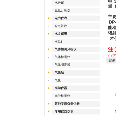
电 
水分仪
-
重 量
氨氮分析仪
-
主要
电力仪表
DP
介电常数
-
能稳
辐射
水文仪表
本
水位计
-
注
气体检测分析仪
产品
气体检测仪
-
如果
气体测定器
-
气象站
气象
-
光学仪器
光学检测仪
-
其他专用仪器仪表
专用仪器仪表