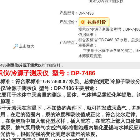
测汞仪/冷源子测汞仪
产品型号：
DP-7486
产品报价：
测汞仪/冷源子测汞仪 型号：DP-748
依据标准：
符合家标准“GB 7468-87 水质、
产品特点：
主要用途：
点击放大
主要用于水体中汞含量的测定，固
水溶液后测定。
-7486测汞仪/冷源子测汞仪
的详细资料：
汞仪/冷源子测汞仪 型号：DP-7486
据标准：
符合家标准“GB 7468-87 水质、总汞的测定 冷原子吸收
仪/冷源子测汞仪 型号：DP-7486主要用途
：
要用于水体中汞含量的测定，固体、气体样品需经化学提取、消
量原理：
元素汞在室温下，不加热的条件下，就可挥发成汞蒸气，并对波长
作用，在定的范围内，汞的浓度和吸收值成正比，符合比尔定律
律，在翻泡瓶中加入氧化型水样，插入管芯，在管芯上部入口处
素汞。抽气泵用载气(如空气等)将翻泡瓶内氯化亚锡与水样反
收光信号，根据光强的变化测定汞蒸汽的浓度。