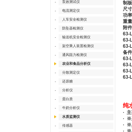
泵效测试仪
-
制板
尺寸
电流测定仪
-
功率
人车安全检测仪
-
重量
附件
防坠器检测仪
-
63
输送机安全检测仪
-
63
63
架空乘人装置检测仪
-
备件
通风阻力检测仪
-
63
农业和食品分析仪
63-
63
分散测定仪
-
63-
还原糖
-
分析仪
-
蛋白质
-
纯
牛奶分析仪
-
· 
水质监测仪
· 
· 
传感器
-
· 