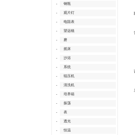
钢瓶
-
观片灯
-
电阻表
-
望远镜
-
磨
-
摇床
-
沙浴
-
系统
-
辊压机
-
清洗机
-
培养箱
-
振荡
-
表
-
透光
-
恒温
-