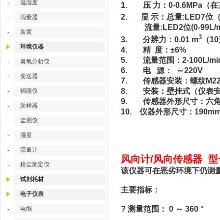
温湿度
-
1. 压 力：0-0.6MP
2. 显 示：总量:LED7位（9
雨量器
-
流量:LED2位(0-99L/m
装置
-
3
3. 分辨力：0.01 m
（1
环境仪器
4. 精 度：±6%
5. 流量范围：2-100L/mi
臭氧分析仪
-
6. 电 源： ～220V
变送器
-
7. 传感器安装：螺纹M22×
8. 安装：壁挂式（仪表安
辐照仪
-
9. 传感器外形尺寸：六角2
采样器
-
10. 仪器外形尺寸：190mm
监测仪
-
湿度
-
流量计
-
风向计/风向传感器 型号
粉尘测定仪
-
该仪器可在恶劣环境下仍测量
试剂耗材
主要指标：
电子仪表
? 测量范围： 0 ～ 360 °
电能
-