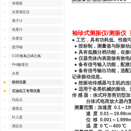
传感器
-
水质测定仪
-
离子计
-
色度计
-
袖珍式测振仪/测振仪 型
浓度仪
-
● 工艺，具有功耗低、性能
● 按标制，测量值与际振动烈
悬浮物
-
● 具有低频分档功能，在
COD氨氮总磷总氮
-
● 仪器壳体内表面做有效
● 备有信号输入功能，配
PH/酸度仪
-
● 备有信号输出功能，选
水质
-
记录振动信息。
纺织仪器
● 按振动传感器与主机的
● 适用于各类机械的振动、
石油化工专用仪器
传 感 器：体式环形剪切型
结晶点
-
分体式电荷放大器内置
测量范围：加速度 0.1～199.
凝固点
-
速 度 0.01～19.99cm/
针入度
-
位 移 0.001～1.999m
温 度 0 ℃～400 ℃
测定仪
-