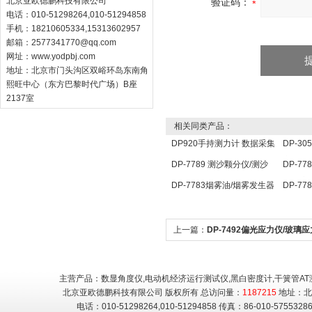
北京亚欧德鹏科技有限公司
验证码：
电话：010-51298264,010-51294858
手机：18210605334,15313602957
邮箱：
2577341770@qq.com
网址：
www.yodpbj.com
地址：北京市门头沟区双峪环岛东南角
熙旺中心（东方巴黎时代广场）B座
2137室
相关同类产品：
DP920手持测力计 数据采集
DP-3
分析仪 压力传感器仪表
定仪 
DP-7789 测沙颗分仪/测沙
DP-7
颗分仪/ 测沙颗检测仪
点温度
DP-7783烟雾油/烟雾发生器
DP-7
用油
照传感
上一篇：
DP-7492偏光应力仪/玻璃
主营产品：数显角度仪,电动机经济运行测试仪,黑白密度计,干簧管AT
北京亚欧德鹏科技有限公司 版权所有 总访问量：
1187215
地址：北
电话：010-51298264,010-51294858 传真：86-010-5755