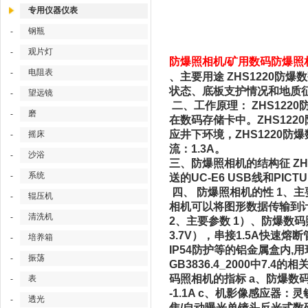
专用仪器仪表
钢瓶
-
观片灯
-
防爆照相机/矿用数码防爆照相机
电阻表
-
、主要用途 ZHS1220
状态、底板支护情况和地质
望远镜
-
二、工作原理： ZHS12
磨
-
在数码存储卡中。ZHS12
应井下环境，ZHS1220防
摇床
-
流：1.3A。
沙浴
-
三、防爆照相机的结构征 Z
系统
-
送的UC-E6 USB线和PI
四、 防爆照相机的性 1、主
辊压机
-
相机可以将图形数据传输到计
清洗机
-
2、主要参数 1）、防爆数码照
3.7V），串接1.5A快
培养箱
-
IP54防护等的铝金属盒内,用
振荡
-
GB3836.4_2000中
码照相机的指标 a、防爆数码照
表
-
-1.1A c、机影像感应器
透光
-
焦/自动曝光单镜头反光式数码