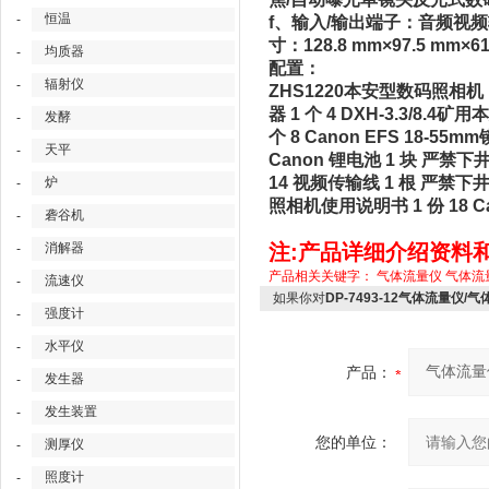
恒温
-
f、输入/输出端子：音频视频输
寸：128.8 mm×97.5 mm
均质器
-
配置：
辐射仪
-
ZHS1220本安型数码照相机 1 
器 1 个 4 DXH-3.3/8.
发酵
-
个 8 Canon EFS 18-5
天平
-
Canon 锂电池 1 块 严禁下
14 视频传输线 1 根 严禁下井 
炉
-
照相机使用说明书 1 份 18 Ca
砻谷机
-
注:产品详细介绍资料
消解器
-
产品相关关键字：
气体流量仪
气体流
流速仪
-
如果你对
DP-7493-12气体流量仪/
强度计
-
水平仪
-
产品：
发生器
-
发生装置
-
您的单位：
测厚仪
-
照度计
-