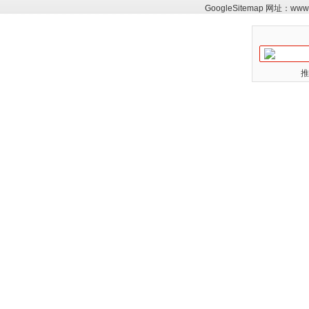
GoogleSitemap
网址：
www.
推