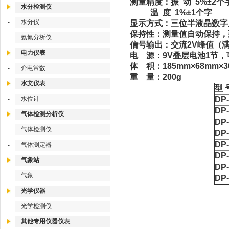
测量精度：振 动 5%±2个
水分检测仪
温 度 1%±1个字
水分仪
显示方式：三位半液晶数字
-
保持性：测量值自动保持，
氨氮分析仪
-
信号输出：交流2V峰值（满
电力仪表
电 源：9V叠层电池1节，
体 积：185mm×68mm×3
介电常数
-
重 量：200g
水文仪表
型 
DP
水位计
-
DP
气体检测分析仪
DP
气体检测仪
-
DP
DP
气体测定器
-
DP
气象站
DP
气象
-
DP
光学仪器
光学检测仪
-
其他专用仪器仪表