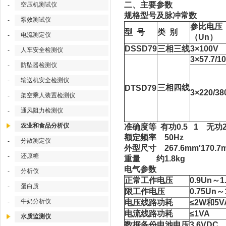
二、主要参数
空压机测试仪
-
规格型号及脉冲常数
泵效测试仪
-
参比电压
型 号
类 别
电流测定仪
-
（Un）
DSSD79
三相三线
3×100V
人车安全检测仪
-
3×57.7/1
防坠器检测仪
-
输送机安全检测仪
-
三相四线
DTSD79
3×220/38
架空乘人装置检测仪
-
通风阻力检测仪
-
农业和食品分析仪
准确度等 有功0.5 1 无功
额定频率 50Hz
分散测定仪
-
外型尺寸 267.6mm′170.7
还原糖
-
重量 约1.8kg
电气参数
分析仪
-
正常工作电压
0.9Un～1
蛋白质
-
限工作电压
0.75Un～
牛奶分析仪
电压线路功耗
≤2W和5V
-
电流线路功耗
≤1VA
水质监测仪
数据备份电池电压
3.6VDC