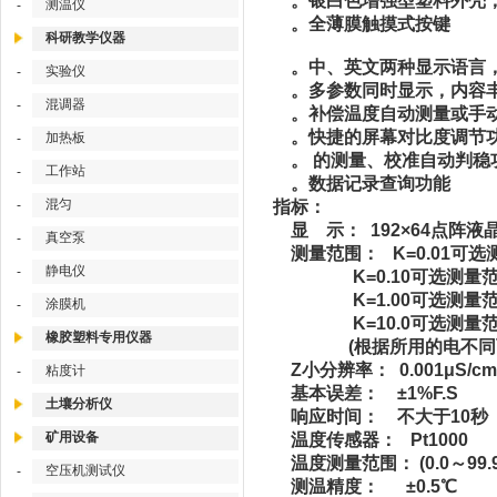
。银白色增强型塑料外壳
测温仪
-
。全薄膜触摸式按键
科研教学仪器
。中、英文两种显示语言
实验仪
-
。多参数同时显示，内容
混调器
-
。补偿温度自动测量或手
。快捷的屏幕对比度调节
加热板
-
。 的测量、校准自动判稳
工作站
-
。数据记录查询功能
混匀
-
指标：
显 示： 192×64点阵液
真空泵
-
测量范围： K=0.01可选测量范围(
静电仪
-
K=0.10可选测量范围(0.00
K=1.00可选测量范围(0.0～
涂膜机
-
K=10.0可选测量范围( 0.0
橡胶塑料专用仪器
(根据所用的电不同而
Z小分辨率： 0.001μS/c
粘度计
-
基本误差： ±1%F.S
土壤分析仪
响应时间： 不大于10秒
矿用设备
温度传感器： Pt1000
温度测量范围： (0.0～99.
空压机测试仪
-
测温精度： ±0.5℃