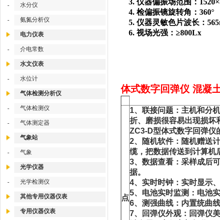
3.
仪器偏振场范围：1520×
水分仪
-
4.
检偏振镜旋转角：360°
氨氮分析仪
-
5.
仪器灵敏色片波长：565
6.
视场光强：≥800Lx
电力仪表
介电常数
-
水文仪表
水位计
-
体式数字回弹仪 混凝土数
气体检测分析仪
气体检测仪
-
1、联接问题：主机和分
折、磨损很容易出现损坏
气体测定器
-
ZC3-D型体式数字回弹仪
气象站
2、随机软件：随机赠送
缆，把数据传送到计算机
气象
-
3、数据查看：采样成后
光学仪器
据。
光学检测仪
4、实时时钟：实时显示
-
5、电池实时监测：电池
其他专用仪器仪表
点
6、测强曲线：内置统曲线
专用仪器仪表
7、回弹仪外观：回弹仪