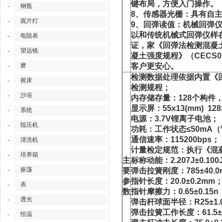
键布局，方便入门操作。
钢瓶
-
8、传感器光栅：具有自
观片灯
-
9、回弹读值：机械回弹
以和传统机械式回弹仪样
电阻表
-
证，家《回弹法检测混凝土强
望远镜
-
凝土强度规程》（CECS
磨
客户更安心。
-
检测数据处理依据内置《回
摇床
-
检测规程；
沙浴
-
内存储存量：128个构件，
显示屏：55x13(mm) 12
系统
-
电源：3.7V锂离子电池；
辊压机
-
功耗：工作状态≤50mA（
通信速率：115200bps；
清洗机
-
计量检定规范：执行《混凝土
培养箱
-
主
标称动能：2.207J±0.100
振荡
-
要
弹击拉簧刚度：785±40.
参
指针长度：20.0±0.2mm
表
-
数
指针摩擦力：0.65±0.15n
透光
-
弹击杆球面半径：R25±1.
弹击拉簧工作长度：61.5±
恒温
-