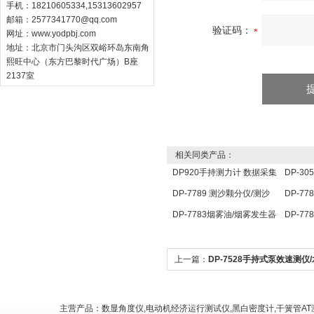
手机：18210605334,15313602957
邮箱：
2577341770@qq.com
验证码：
网址：
www.yodpbj.com
地址：北京市门头沟区双峪环岛东南角
熙旺中心（东方巴黎时代广场）B座
2137室
相关同类产品：
DP920手持测力计 数据采集
DP-3
分析仪 压力传感器仪表
定仪 
DP-7789 测沙颗分仪/测沙
DP-7
颗分仪/ 测沙颗检测仪
点温度
DP-7783烟雾油/烟雾发生器
DP-7
用油
照传感
上一篇：
DP-7528手持式泵效速测仪
效率测试仪/手持式泵效测定仪
主营产品：数显角度仪,电动机经济运行测试仪,黑白密度计,干簧管AT