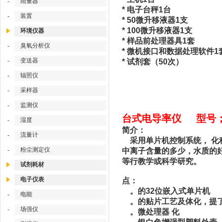
雨量器
-
* 电子台秤1台
装置
-
* 50微升移液器1支
* 100微升移液器1支
环境仪器
* 样品前处理器具1套
臭氧分析仪
-
* 微机接口和数据处理软件1
变送器
-
* 试剂套（50次）
辐照仪
-
采样器
-
监测仪
-
台式电导率仪 型号；DP
湿度
-
简介：
流量计
-
采用单片机控制系统， 化
粉尘测定仪
-
中离子含量的多少，水质的
等行教学或科学研究。
试剂耗材
电子仪表
点：
。的32位嵌入式单片机
电能
-
。的贴片工艺及体化，提
场强仪
-
。微处理器 化