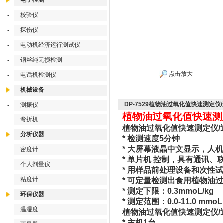
电子检测
校验仪
-
探伤仪
-
电动机经济运行测试仪
-
钢丝绳无损检测
-
点击放大
电话机检测仪
-
机械设备
DP-7529植物油过氧化值快速测定
测振仪
-
植物油过氧化值快速测定
弯折机
-
植物油过氧化值快速测定仪/过氧化
分析仪器
* 检测速度5分钟
* 大屏幕液晶中文显示，人
密度计
-
* 单片机 控制，具有通讯
个人剂量仪
-
* 用样品前处理设备和次性
粘度计
-
* 可定量检测出食用植物油
* 测定下限：0.3mmoL/kg
环保仪器
* 测定范围：0.0-11.0 mmoL
温湿度
-
植物油过氧化值快速测定仪/过
* 主机1台