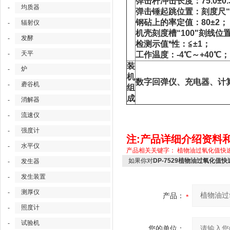
弹击杆冲击长度：75.0±0.
均质器
-
弹击锤起跳位置：刻度尺“0
钢砧上的率定值：80±2；
辐射仪
-
机壳刻度槽“100"刻线
发酵
-
检测示值*性：≦±1；
天平
-
工作温度：-4℃～+40℃；
装
炉
-
机
数字回弹仪、充电器、计
砻谷机
-
组
成
消解器
-
流速仪
-
强度计
-
注:产品详细介绍资料
水平仪
-
产品相关关键字：
植物油过氧化值快
如果你对
DP-7529植物油过氧化值
发生器
-
发生装置
-
测厚仪
-
产品：
照度计
-
试验机
-
您的单位：