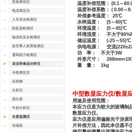
泵效测试仪
-
温度补偿范围： (0.1～60
温度补偿系数： ( 0.00～9.
电流测定仪
-
补偿参考温度： 25℃
人车安全检测仪
-
水样温度： (5～60)℃
环境温度： (5～45)℃
防坠器检测仪
-
环境湿度： 不大于90%R
输送机安全检测仪
-
储运温度： (-25～55)℃
架空乘人装置检测仪
-
供电电源： 交流(220±22
功 率： 不大于3W
通风阻力检测仪
-
外形尺寸： 268mm×197
农业和食品分析仪
重 量： 1kg
分散测定仪
-
还原糖
-
分析仪
-
中型数显应力仪/数显应力
蛋白质
-
用途及使用范围：
本应力仪是为较大的玻璃制
牛奶分析仪
-
数显应力仪。
水质监测仪
应力仪是应用偏振光干涉原理
片补偿方法，因此本仪器不
传感器
-
确定量的测量出玻璃内应力