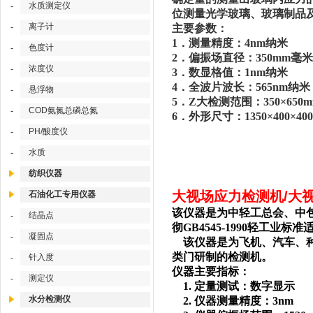
水质测定仪
-
位测量光学玻璃、玻璃制品
离子计
-
主要参数：
1
．测量精度：4nm纳米
色度计
-
2
．偏振场直径：350mm毫米
浓度仪
-
3
．数显格值：1nm纳米
4
．全波片波长：565nm纳米
悬浮物
-
5
．Z大检测范围：350×650
COD氨氮总磷总氮
-
6
．外形尺寸：1350×400×4
PH/酸度仪
-
水质
-
纺织仪器
大视场应力检测机/大视场
石油化工专用仪器
该仪器是为中轻工总会、中包装
结晶点
-
彻GB4545-1990轻工业标
凝固点
-
该仪器是为飞机、汽车、
类门研制的检测机。
针入度
-
仪器主要指标：
测定仪
-
1.
定量测试：数字显示
水分检测仪
2.
仪器测量精度：3nm