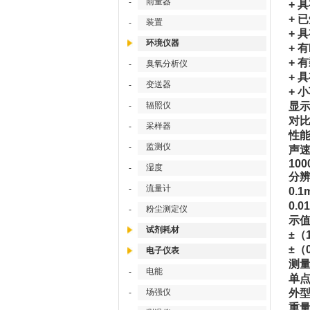
雨量器
-
+ 
+ 
装置
-
+ 
环境仪器
+ 
+ 
臭氧分析仪
-
+ 
变送器
-
+ 
辐照仪
显
-
对比
采样器
-
性
监测仪
-
声
100
湿度
-
分
流量计
-
0.1
0.
粉尘测定仪
-
示
试剂耗材
±（
±（
电子仪表
测
电能
-
单点
场强仪
外型
-
重量 