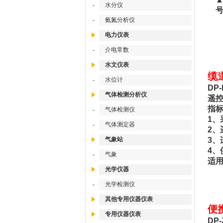
水分仪
-
号后
氨氮分析仪
-
电力仪表
介电常数
-
水文仪表
缆
水位计
-
DP
气体检测分析仪
遥
指
气体检测仪
-
1、
气体测定器
-
2、
气象站
3、
4、
气象
-
适用
光学仪器
光学检测仪
-
其他专用仪器仪表
便
专用仪器仪表
DP