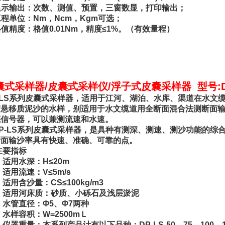
 显示输出：次数、测值、预置，三窗数显，打印输出；
 工程单位：Nm，Ncm，Kgm可选；
 格值精度：格值0.01Nm，精度≤1%。（有效量程）
囊式采样器/皮囊式采样仪/浮子式皮囊采样器 型号:DP
-LS系列皮囊式采样器，适用于江河、湖泊、水库、渠道在水文
有悬移质泥沙的水样，别适用于水文缆道用全断面混合法测断面
底信号器，可以兼测流速和水速。
-LS系列皮囊式采样器，是具种有测深、测速、测沙功能的综
断面输沙率具有快速、准确、可靠的点。
要指标
适用水深：H≤20m
适用流速：V≤5m/s
适用含沙量：CS≤100kg/m3
 适用河床质：砂质、小砾石及浅层淤泥
水管直径：Φ5、Φ7两种
水样容积：W=2500mＬ
仪器重量：本系列产品计有以下品种：DP-LS-50、75、100、