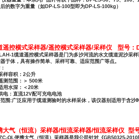
的数字为重量（如DP-LS-100型即为DP-LS-100kg）
道遥控横式采样器/遥控横式采样器/采样仪 型号：DP-
-LAH-1缆道遥控横式采样器是门为多沙河流的水文缆道泥沙采
控器于体，具有操作简单、采样可靠、适应范围广等点。
标：
采样容积：2公升
遥测范围：＞ 500米
适用水深：＜20米
供电：直流12V配可充电电池
范围:广泛应用于缆道测验时的水样采休，该仪器别适用于含沙
携大气（恒流）采样器/恒流采样器/恒流采样仪 型号：D
-ZC-QL便携大气（恒流）采样器是我公司针对《GB50325-2