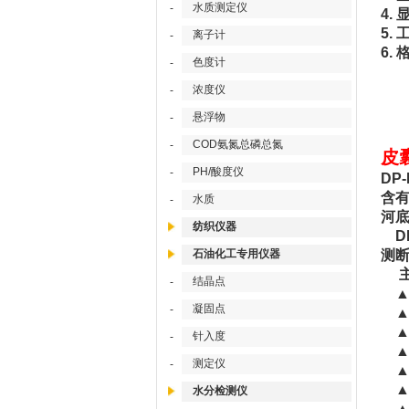
水质测定仪
-
4.
5.
离子计
-
6.
色度计
-
浓度仪
-
悬浮物
-
COD氨氮总磷总氮
-
皮
PH/酸度仪
-
DP
含
水质
-
河
纺织仪器
DP
石油化工专用仪器
测
主
结晶点
-
▲ 
凝固点
-
▲ 
▲ 
针入度
-
▲
测定仪
-
▲ 
▲ 
水分检测仪
▲ 