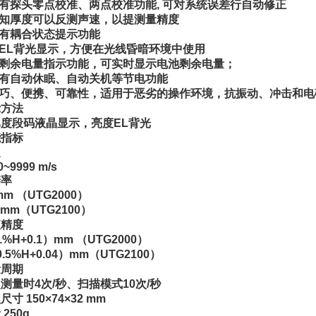
具有探头零点校准、两点校准功能, 可对系统误差行自动修正
已知厚度可以反测声速，以提测量精度
具有耦合状态提示功能
有EL背光显示，方便在光线昏暗环境中使用
有剩余电量指示功能，可实时显示电池剩余电量；
具有自动休眠、自动关机等节电功能
小巧、便携、可靠性，适用于恶劣的操作环境，抗振动、冲击和电
示方法
度段码液晶显示，亮度EL背光
能指标
速
0~9999 m/s
辨率
mm （UTG2000）
01mm（UTG2100）
值精度
1%H+0.1）mm （UTG2000）
0.5%H+0.04）mm（UTG2100）
量周期
测量时4次/秒、扫描模式10次/秒
尺寸 150×74×32 mm
250g