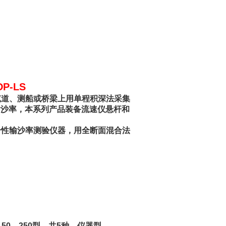
-LS
缆道、测船或桥梁上用单程积深法采集
输沙率，本系列产品装备流速仪悬杆和
合性输沙率测验仪器，用全断面混合法
150、250型，共5种，仪器型