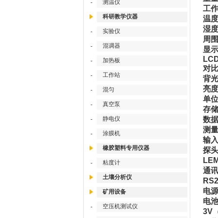
测温仪
-
工
科研教学仪器
温度
湿度
实验仪
-
周
混调器
-
显
LC
加热板
-
对比
工作站
-
背
亮度
混匀
-
单位 
真空泵
-
存
静电仪
数据
-
测量
涂膜机
-
输
橡胶塑料专用仪器
探
LEM
粘度计
-
通
土壤分析仪
RS
电
矿用设备
电
空压机测试仪
-
3V