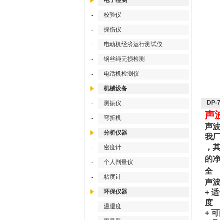
电子检测
校验仪
-
探伤仪
-
电动机经济运行测试仪
-
钢丝绳无损检测
-
电话机检测仪
-
机械设备
DP
测振仪
-
声
弯折机
-
声波
分析仪器
我厂
，
密度计
-
的
个人剂量仪
-
全
粘度计
-
声波
环保仪器
+ 
度
温湿度
-
+ 