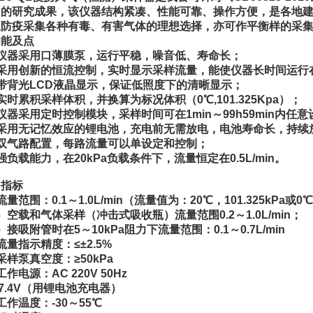
》的研究成果，该仪器结构紧凑、性能可靠、操作方便，是各地
生防疫采集各种有毒、有害气体的理想选择，亦可作平衡样的采
功能及点
仪器采用口薄膜泵，运行平稳，噪音低、寿命长；
、采用创新的恒流控制，实时显示采样流量，能使仪器长时间运行
带背光LCD液晶显示，保证低照度下的清晰显示；
实时累积采样体积，并换算为标况体积（0℃,101.325Kpa）；
仪器采用定时控制模块，采样时间可在1min～99h59min内任
、采用无记忆效应的锂电池，充电前无需放电，电池寿命长，持续
双气路配置，每路流量可以单设定和控制；
强负载能力，在20kPa负载条件下，流量恒定在0.5L/min。
、指标
流量范围：0.1～1.0L/min（流量值为：20℃，101.325kPa或0℃，
）空载和气体采样（冲击式吸收瓶）流量范围0.2～1.0L/min；
）接吸附管时在5～10kPa阻力下流量范围：0.1～0.7L/min
流量指示精度：≤±2.5%
采样泵真空度：≥50kPa
工作电源：AC 220V 50Hz
 7.4V（用锂电池充电器）
工作温度：-30～55℃