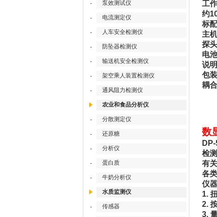
泵效测试仪
工
-
约1
电流测定仪
-
标
人车安全检测仪
-
主机
探头
防坠器检测仪
-
电池
输送机安全检测仪
-
说明
包装
架空乘人装置检测仪
-
耦合
通风阻力检测仪
-
农业和食品分析仪
分散测定仪
-
数
还原糖
-
DP
分析仪
-
检测
蛋白质
有
-
各
牛奶分析仪
-
仪
水质监测仪
1.
2.
传感器
-
3.