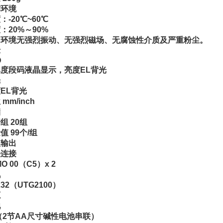
作环境
：-20℃~60℃
：20%～90%
围环境无强烈振动、无强烈磁场、无腐蚀性介质及严重粉尘。
示
D
度段码液晶显示，亮度EL背光
光
EL背光
mm/inch
储
组 20组
值 99个/组
入输出
头连接
O 00（C5）x 2
讯
232（UTG2100）
源
池
（2节AA尺寸碱性电池串联）