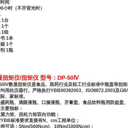
作时间
00小时（不开背光时）
配
 1台
 1个
 1组
书 1本
箱 1个
剂 1瓶
显扭矩仪/扭矩仪 型号：DP-50Ⅳ
-50IV数显扭矩仪是食品、医药行业及轻工行业标准中瓶盖等扭
均用此仪器行。严格执行YBB00392003、ISO8872.2003及GB/T148
关际、家标准。
类盛药瓶、滴眼液瓶、口服液瓶、牙膏盖、食品饮料瓶用防盗盖
器主要指标：
 扭紧力矩、扭松力矩双向功能；
 按YBB标准要求直接有N、cm工程单位；
 量程可选：5Nm(500Ncm)、10Nm(1000Ncm)；