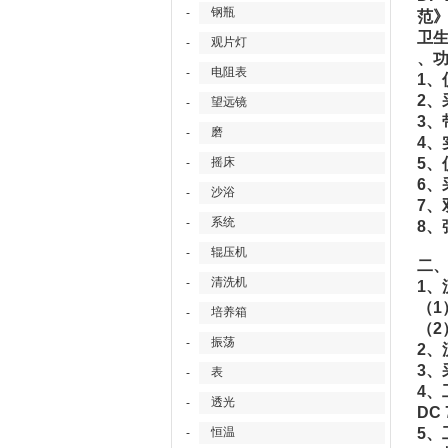
钢瓶
-
范
卫
观片灯
-
、
电阻表
-
1、
2
望远镜
-
3、
磨
-
4、
摇床
5、
-
6
沙浴
-
7、
系统
-
8、
辊压机
-
二
清洗机
-
1、
（1
培养箱
-
（2
振荡
-
2、
3、
表
-
4、
透光
-
DC
恒温
5、
-