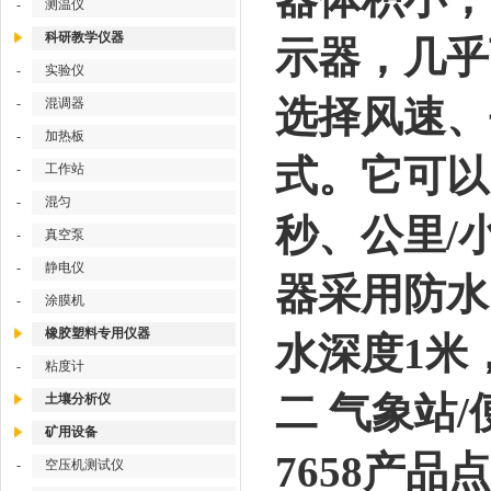
-
测温仪
科研教学仪器
示器，几乎
-
实验仪
选择风速、
-
混调器
-
加热板
式。它可以
-
工作站
-
混匀
秒、公里/
-
真空泵
-
静电仪
器采用防水
-
涂膜机
橡胶塑料专用仪器
水深度1米
-
粘度计
二 气象站/
土壤分析仪
矿用设备
7658产品点
-
空压机测试仪