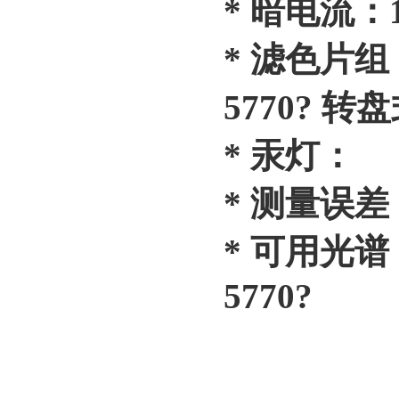
* 暗电流：1≤
* 滤色片组： 3
5770? 
* 汞灯：
* 测量误差
* 可用光谱：3
5770?