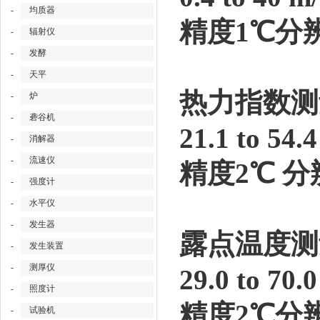
-
均质器
精度1℃分辨
-
辐射仪
-
发酵
-
天平
热力指数测
-
炉
-
砻谷机
21.1 to 54.
-
消解器
-
流速仪
精度2℃ 分
-
强度计
-
水平仪
-
发生器
露点温度测
-
发生装置
-
测厚仪
29.0 to 70.
-
照度计
精度2℃分辨
-
试验机