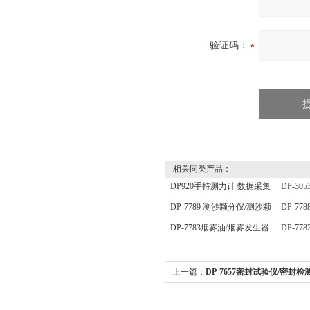
验证码：
相关同类产品：
DP920手持测力计 数据采集
DP-3
分析仪 压力传感器仪表
定仪 
DP-7789 测沙颗分仪/测沙颗
DP-7
分仪/ 测沙颗检测仪
温度测
DP-7783烟雾油/烟雾发生器
DP-7
用油
照传感
上一篇：
DP-7657密封试验仪/密封检