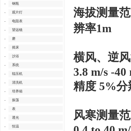
-
钢瓶
海拔测量范围 
-
观片灯
-
电阻表
辨率1m
-
望远镜
-
磨
-
摇床
横风、逆风
-
沙浴
-
系统
3.8 m/s -40
-
辊压机
精度 5%分辨率
-
清洗机
-
培养箱
-
振荡
-
表
风寒测量范
-
透光
0.4 to 40 m/
-
恒温