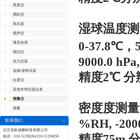
-
黑度仪
-
测距仪
-
指示器
湿球温度测
-
搅拌仪
0-37.8℃，5.
-
薄层色谱
-
测试仪
9000.0 hPa
-
压力仪器
-
油漆/涂料仪器
精度2℃ 分
-
白度仪
-
其他专用仪器仪表
测量仪
密度度测量范围 0
-
测量
%RH, -2000
联系我们
北京亚欧德鹏科技有限公司
精度75m 
电话：010-51298264,010-51294858