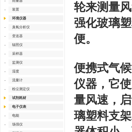
-
雨量器
轮来测量风
-
装置
环境仪器
强化玻璃塑
-
臭氧分析仪
便。
-
变送器
-
辐照仪
-
采样器
-
监测仪
便携式气候
-
湿度
仪器，它使
-
流量计
-
粉尘测定仪
量风速，启
试剂耗材
电子仪表
璃塑料支架
-
电能
-
场强仪
器体积小，