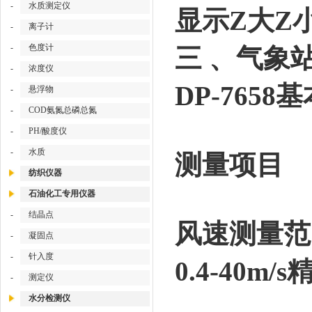
-
水质测定仪
显示Z大Z
-
离子计
-
色度计
三 、
气象站
-
浓度仪
DP-7658
基
-
悬浮物
-
COD氨氮总磷总氮
-
PH/酸度仪
-
水质
测量项目
纺织仪器
石油化工专用仪器
-
结晶点
风速测量范
-
凝固点
-
针入度
0.4-40m/
-
测定仪
水分检测仪