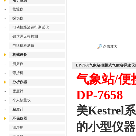
电子检测
-
校验仪
-
探伤仪
-
电动机经济运行测试仪
-
钢丝绳无损检测
-
电话机检测仪
点击放大
机械设备
-
测振仪
DP-7658气象站/便携式气象站/风速仪
-
弯折机
气象站/便
分析仪器
DP-7658
-
密度计
-
个人剂量仪
美Kestr
-
粘度计
环保仪器
的小型仪器
-
温湿度