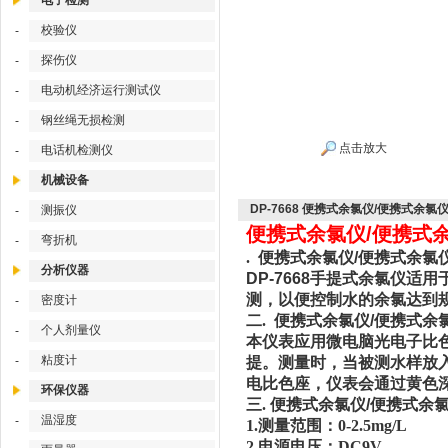
电子检测
校验仪
-
探伤仪
-
电动机经济运行测试仪
-
钢丝绳无损检测
-
点击放大
电话机检测仪
-
机械设备
DP-7668 便携式余氯仪/便携式余
测振仪
-
便携式余氯仪/便携式余
弯折机
-
.
便携式余氯仪/便携式余氯仪/
分析仪器
DP-7668
手提式余氯仪适用
测，以便控制水的余氯达到
密度计
-
二.
便携式余氯仪/便携式余氯
个人剂量仪
-
本仪表应用微电脑光电子比
粘度计
-
提。测量时，当被测水样放
电比色座，仪表会通过黄色
环保仪器
三.
便携式余氯仪/便携式余氯仪
温湿度
-
1.测量范围：0-2.5
2.电源电压：DC9V