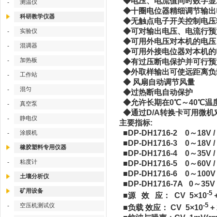
◆电压、电流值同
测温仪
-
◆十圈电位器精细
科研教学仪器
◆无触点电子开关
◆可对输出电压、
实验仪
-
◆可用外电压对本机的电
混调器
-
◆可用外接电位器对本机的
加热板
-
◆有过压断电保护
◆外取样输出可使远距
工作站
-
◆ 风扇自动调
混匀
-
◆过热断电自
◆允许长期在0℃～40
真空泵
-
◆通过D/A转换卡可用微
静电仪
-
主要指标:
■DP-DH1716-2 0～18V 
涂膜机
-
■DP-DH1716-3 0～18V 
橡胶塑料专用仪器
■DP-DH1716-4 0～35V 
粘度计
-
■DP-DH1716-5 0～60V 
■DP-DH1716-6 0～100V
土壤分析仪
■DP-DH1716-7A 0～35V 
矿用设备
-5
■源 效 应： CV 5×10
-5
空压机测试仪
-
■负载 效应： CV 5×10
+