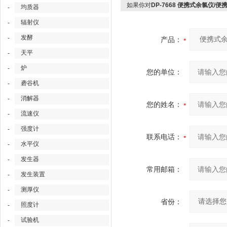
如果你对
DP-7668 便携式余氯仪/
均质器
-
辐射仪
-
发酵
-
产品：
天平
-
炉
-
您的单位：
砻谷机
-
消解器
-
您的姓名：
流速仪
-
强度计
-
联系电话：
水平仪
-
发生器
-
常用邮箱：
发生装置
-
测厚仪
-
省份：
照度计
-
试验机
-