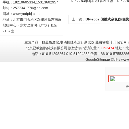
DP-7783烟雾油/烟雾发生器
DP-7
手机：18210605334,15313602957
用油
照传感
邮箱：
2577341770@qq.com
网址：
www.yodpbj.com
上一篇：
DP-7667 便携式余氯仪/便
地址：北京市门头沟区双峪环岛东南角
熙旺中心（东方巴黎时代广场）B座
氯仪/便携式余氯检测仪
2137室
主营产品：数显角度仪,电动机经济运行测试仪,黑白密度计,干簧管AT
北京亚欧德鹏科技有限公司 版权所有 总访问量：
1192474
地址：北
电话：010-51298264,010-51294858 传真：86-010-5755
GoogleSitemap
网址：
www.
推