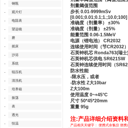
钢瓶
-
剂量阈值范围
步长 0.01-9999mSv
观片灯
-
[0.001;0.01;0.1;1.;10.0;100
电阻表
-
准确度（剂量率） ±30%
准确度（剂量） ±25%
望远镜
-
能量范围 0.06-1.5MeV
磨
-
电源（锂电池） CR2032
连续使用时间（节CR2032）
摇床
-
石英钟机芯 Ronda763(瑞士
沙浴
-
石英钟机芯供电 SR621SW
系统
-
石英钟连续使用时间（SR62
防水性能
辊压机
-
-限水压，或者
清洗机
-
-防水性 Z大10bar
Z大100m
培养箱
-
使用温度 0~+45°C
振荡
-
尺寸 50*45*20mm
重量 95g
表
-
透光
-
注:产品详细介绍资料
恒温
-
产品相关关键字：
便携式余氯仪
便携