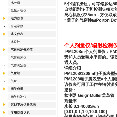
水分仪
-
5个程序按钮，可存储多达5
自动识别转子和检测失衡功
氨氮分析仪
-
离心机度仅25cm，方便取
电力仪表
* 盖子的气密性由Porton Down
介电常数
-
水文仪表
水位计
-
个人剂量仪/辐射检测仪/
气体检测分析仪
PM1208m个人剂量仪：
势和人员受照水平而的。该
气体检测仪
-
通人员。
气体测定器
-
详细介绍
PM1208/1208m电子腕表
气象站
PM1208电子腕表型γ个
气象
-
该仪表可用于工作在辐射源
光学仪器
指标：
检测器 Geigr-Muller盖革管
光学检测仪
-
剂量率
其他专用仪器仪表
步长 0.1-4000Sv/h
[0.01;0.1;1.0;10.0;100]
专用仪器仪表
剂量率阈值范围（阈值范围上限