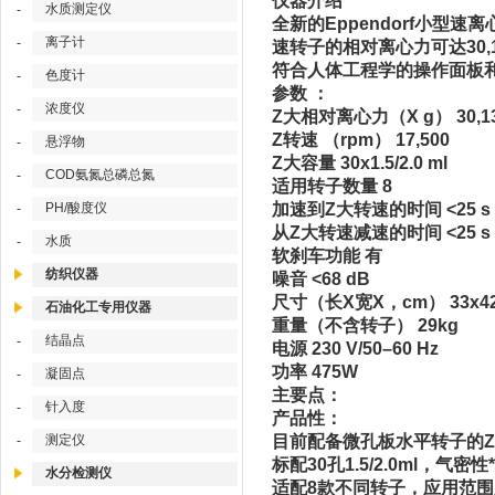
仪器介绍
水质测定仪
-
全新的Eppendorf小型
离子计
-
速转子的相对离心力可达30,1
符合人体工程学的操作面板
色度计
-
参数 ：
浓度仪
-
Z大相对离心力（X g） 30,1
Z转速 （rpm） 17,500
悬浮物
-
Z大容量 30x1.5/2.0 ml
COD氨氮总磷总氮
-
适用转子数量 8
加速到Z大转速的时间 <25 s
PH/酸度仪
-
从Z大转速减速的时间 <25 s
水质
-
软刹车功能 有
纺织仪器
噪音 <68 dB
尺寸（长X宽X，cm） 33x42
石油化工专用仪器
重量（不含转子） 29kg
结晶点
-
电源 230 V/50–60 Hz
功率 475W
凝固点
-
主要点：
针入度
-
产品性：
目前配备微孔板水平转子的
测定仪
-
标配30孔1.5/2.0ml，气密
水分检测仪
适配8款不同转子，应用范