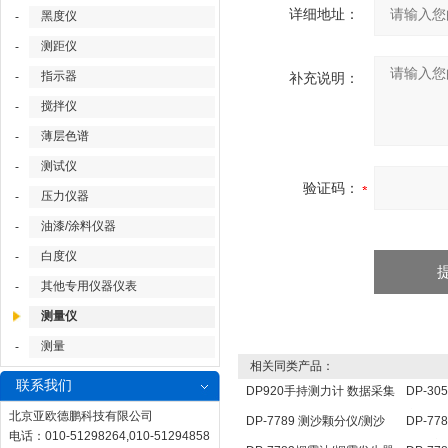
详细地址：
黑度仪
-
测距仪
-
指示器
-
补充说明：
搅拌仪
-
薄层色谱
-
测试仪
-
验证码：
压力仪器
-
油漆/涂料仪器
-
白度仪
-
其他专用仪器仪表
-
测量仪
测量
-
相关同类产品：
联系我们
DP920手持测力计 数据采集
DP-3
分析仪 压力传感器仪表
定仪 
北京亚欧德鹏科技有限公司
DP-7789 测沙颗分仪/测沙
DP-7
电话：010-51298264,010-51294858
颗分仪/ 测沙颗检测仪
点温度