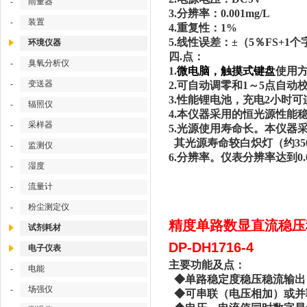
雨量器
-
3.分辨率：0.001mg/L
装置
-
4.重复性：1%
5.线性误差：±（5％FS+1
环境仪器
四.点：
臭氧分析仪
-
1.
微电脑，触摸式键盘
使用
变送器
-
2.可自动调零和
1
～
5
点自动
3.性能锂电池，充电2小时
辐照仪
-
4.本仪器采用的恒光源性
采样器
-
5.光源使用寿命长。本仪器采用
其光源寿命较白炽灯（约3
监测仪
-
6.分辨率。仪表分辨率达到0.0
湿度
-
流量计
-
粉尘测定仪
-
精度单路数显直流稳压
试剂耗材
DP-DH1716-4
电子仪表
主要功能及
电能
-
◆单路稳定度稳
场强仪
-
◆可串联（电压相加）