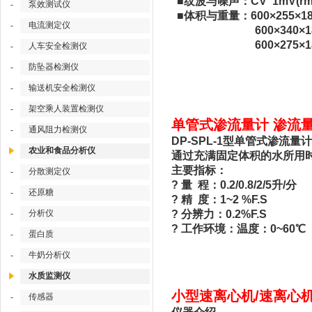
■纹波与噪声：CV 1mV(rm
泵效测试仪
-
■体积与重量：600×255×18
电流测定仪
-
600×340×18
600×275×18
人车安全检测仪
-
防坠器检测仪
-
输送机安全检测仪
-
架空乘人装置检测仪
-
单管式渗流量计 渗流量计
通风阻力检测仪
-
DP-SPL-1型单管式渗
农业和食品分析仪
通过充满固定体积的水所用
主要指标：
分散测定仪
-
? 量 程：0.2/0.8/2/5升/分
还原糖
-
? 精 度：1~2 %F.S
? 分辨力：0.2%F.S
分析仪
-
? 工作环境：温度：0~60℃
蛋白质
-
牛奶分析仪
-
水质监测仪
小型速离心机/速离心机 
传感器
-