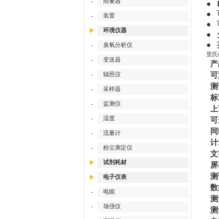
-
雨量器
●
●
-
装置
●
环境仪器
●
●
-
臭氧分析仪
里氏
-
变送器
产
-
辐照仪
可
测
-
采样器
标
-
监测仪
上
-
湿度
可
同
-
流量计
计
-
粉尘测定仪
文
试剂耗材
屏
测
电子仪表
数
-
电能
测
-
场强仪
测