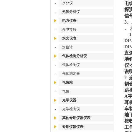
-
水分仪
电
探
-
氨氮分析仪
信号
电力仪表
3
、
-
介电常数
1
水文仪表
DP
D
-
水位计
气体检测分析仪
-
气体检测仪
仪
-
气体测定器
2 
气象站
耦
跳
-
气象
A
光学仪器
耳
车
-
光学检测仪
地
其他专用仪器仪表
接
专用仪器仪表
工