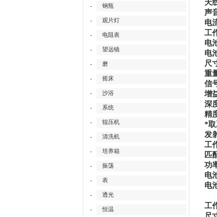
天
-
钢瓶
声
-
观片灯
电
工作
-
电阻表
电
-
望远镜
电
尺寸
-
磨
重
-
摇床
信
-
沙浴
增
深
-
系统
精度
-
辊压机
*
发
-
清洗机
工
-
培养箱
匹
功
-
振荡
电
-
表
电
-
透光
间
工作
-
恒温
尺寸