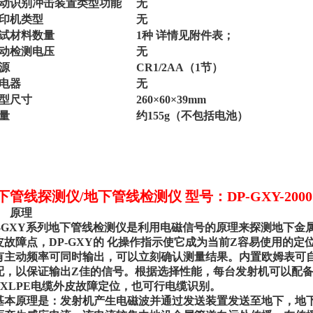
动识别冲击装置类型功能
无
印机类型
无
试材料数量
1种 详情见附件表；
动检测电压
无
源
CR1/2AA（1节）
电器
无
型尺寸
260×60×39mm
量
约155g（不包括电池）
下管线探测仪/地下管线检测仪 型号：DP-GXY-2000
 原理
P-GXY系列地下管线检测仪是利用电磁信号的原理来探测地下金
皮故障点，DP-GXY的 化操作指示使它成为当前Z容易使用的
有主动频率可同时输出，可以立刻确认测量结果。内置欧姆表可
配，以保证输出Z佳的信号。根据选择性能，每台发射机可以配
P/XLPE电缆外皮故障定位，也可行电缆识别。
基本原理是：发射机产生电磁波并通过发送装置发送至地下，地