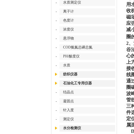
-
水质测定仪
用
收
-
离子计
磁
-
色度计
应
减
-
浓度仪
圈
-
悬浮物
2
-
COD氨氮总磷总氮
谷
心
-
PH/酸度仪
上
-
水质
接
纺织仪器
线
通
石油化工专用仪器
圈
-
结晶点
波
管
-
凝固点
三
-
针入度
件
定
-
测定仪
属
水分检测仪
D