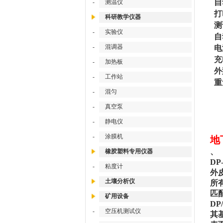
自
-
测温仪
打
科研教学仪器
测
-
实验仪
自
-
混调器
电
充
-
加热板
外
-
工作站
重
-
混匀
-
真空泵
-
静电仪
-
涂膜机
地
、
橡胶塑料专用仪器
D
-
粘度计
外
土壤分析仪
所
匹
矿用设备
D
-
空压机测试仪
其