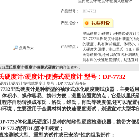
里氏硬度计/硬度计/便携式硬度计
产品型号：
DP-7732
产品报价：
里氏硬度计/硬度计/便携式硬度计 型号
DP-7732里氏硬度计是种新型
的硬度，具有测试精度、体积小、
产品特点：
点击放大
氏硬度为原理，测出里氏（HL）
氏等硬度值,还可以配置各种测试
属材料的快速硬度测试，别适宜对
-7732里氏硬度计/硬度计/便携式硬度计
的详细资料：
氏硬度计/硬度计/便携式硬度计 型号：DP-7732
硬度计/硬度计/便携式硬度计 型号：DP-7732产品介绍
P-7732里氏硬度计是种新型的袖珍式体化硬度测试仪器，主要
、体积小、操作容易、携带方便，测量范围宽的点，它是以里氏硬
过程序自动转换成布氏，洛氏，维氏，肖氏等硬度值,还可以配置
和环境，主要适用于金属材料的快速硬度测试，别适宜对大型零
。
DP-7732
体化里氏硬度计是种的袖珍型硬度检测仪器，携带方便
DP-7732
配有DL型冲击装置；
 直接测试大型、重型的试件或已安装*性的组装部件；