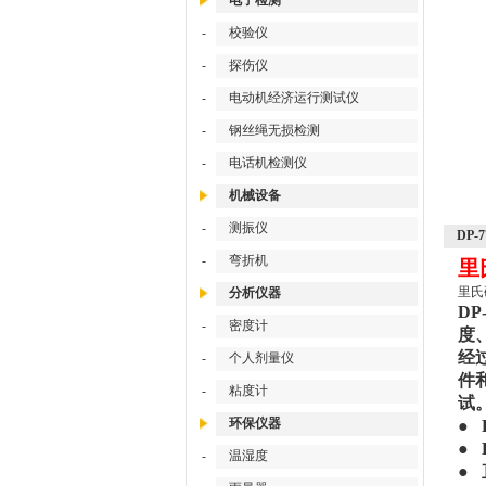
电子检测
-
校验仪
-
探伤仪
-
电动机经济运行测试仪
-
钢丝绳无损检测
-
电话机检测仪
机械设备
-
测振仪
DP
-
弯折机
里
里氏
分析仪器
D
-
密度计
度
经
-
个人剂量仪
件
-
粘度计
试
环保仪器
●
●
-
温湿度
●