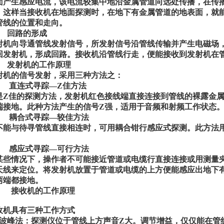
面产生感应电流，该电流较集中地沿金属管道向远处传播，在传
，这样当接收机在地面探测时，在地下有金属管道的地表面，就
管线的位置和走向。
 回路的形成
射机向导通管线发射信号，所发射信号沿管线传输并产生电磁场
回发射机，形成回路。接收机沿管线行走，便能接收到发射机在
 发射机的工作原理
射机的信号发射，采用三种方法之：
. 直连式寻踪—Z佳方法
是Z佳的探测方法，发射机红色接线端直接连接到管线的裸露金
端接地。此种方法产生的信号Z强，适用于音频和射频工作状态
. 耦合式寻踪—较佳方法
不能与待寻管线直接相连时，可用耦合钳行感应式探测。此方法
。
. 感应式寻踪—可行方法
某些情况下，操作者不可能接近管道或电缆行直接连接或用测量
天线来定位。将发射机放置于管道或电缆的上方便能感应出地下
两端都接地。
 接收机的工作原理
收机具有三种工作方式
、波峰法：探测仪位于管线上方声音Z大。调节增益，仅仅能在管