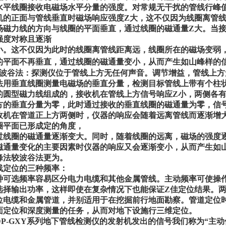
水平线圈接收电磁场水平分量的强度。对常规无干扰的管线行峰
机的正面与管线垂直时磁场响应强度Z大，这不仅因为线圈离管
场磁力线的方向与线圈的平面垂直，通过线圈的磁通量Z大。当
强度对称且逐渐
小。这不仅因为此时的线圈离管线距离远，线圈所在的磁场变弱
的平面不再垂直，通过线圈的磁通量变小，从而产生如山峰样的
、波谷法：探测仪位于管线上方无任何声音。调节增益，管线上
法用垂直线圈测量电磁场的垂直分量，检测目标管线上带有个柱
的圆型磁力线组成的，接收机在管线上方信号响应Z小，两侧各
方的垂直分量为零，此时通过接收的垂直线圈的磁通量为零，信
收机在管道正上方两侧时，仪器的响应会随着远离管线而逐渐增
圈平面已形成定的角度，
过线圈的磁通量逐渐变大。同时，随着线圈的远离，磁场的强度
磁通量变化的主要因素时仪器的响应又会逐渐变小，从而产生如
峰法较波谷法更为。
线定位的三种频率：
种可选频率容易区分电力电缆和其他金属管线。主动频率可使操
选择输出功率，这样即使在复杂情况下也能保证Z佳定位结果。
位电缆和金属管道，并别适用于在挖掘前行地面勘察。管道定位
面定位和深度测量的任务，从而对地下设施行三维定位。
P-GXY系列地下管线检测仪的发射机发出的信号我们称为“主