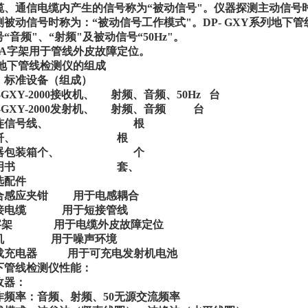
缆、通信电缆内产生的信号称为“被动信号"。仪器探测主动信号
测被动信号时称为：“被动信号工作模式"。DP- GXY系列地下
“音频"、“射频"及被动信号“50Hz"。
、A字架用于管线外皮故障定位。
 地下管线检测仪的组成
 标准设备（组成）
-GXY-2000接收机、 射频、音频、50Hz 台
P-GXY-2000发射机、 射频、音频 台
直连信号线、 根
地钎、 根
器包装箱个、 个
说明书 套、
选配件
合感应夹钳 用于电感耦合
接电缆 用于短接管线
字架 用于电缆外皮故障定位
机 用于噪声环境
载充电器 用于可充电发射机电池
下管线检测仪性能：
收器：
作频率：音频、射频、50无源交流频率