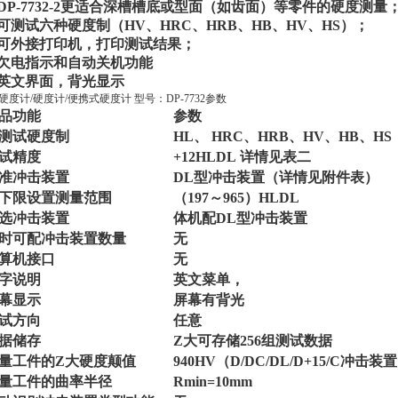
DP-7732-
2更适合深槽槽底或型面（如齿面）等零件的硬度测量
 可测试六种硬度制（HV、HRC、HRB、HB、HV、HS）；
 可外接打印机，打印测试结果；
 欠电指示和自动关机功能
 英文界面，背光显示
硬度计/硬度计/便携式硬度计 型号：DP-7732参数
品功能
参数
测试硬度制
HL、 HRC、HRB、HV、HB、HS
试精度
+12HLDL 详情见表二
准冲击装置
DL型冲击装置（详情见附件表）
下限设置测量范围
（197～965）HLDL
选冲击装置
体机配DL型冲击装置
时可配冲击装置数量
无
算机接口
无
字说明
英文菜单，
幕显示
屏幕有背光
试方向
任意
据储存
Z大可存储256组测试数据
量工件的Z大硬度颠值
940HV（D/DC/DL/D+15/C冲击装
量工件的曲率半径
Rmin=10mm