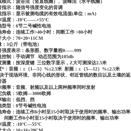
线模式：波谷法（竖直线圈）、波峰法（水平线圈）
音指示：随信号强度变化的音调
流指示：显示被测电缆的有效电流值(单位：mA)
温度：-10°C——+55°C
池型号：6节二号碱性电池
池寿命：连续工作>40小时：间断工作 >80小时
大小：70×20×11CM
量：3公斤（带电池）
号强度表示：条形图、数字量程0——999
益控制：手动调节 动态范围为105db
度测量：按深度键 三位数字显示，Z大可测深达2.5米
*：音频：±（1—5）%≤2.5米 射频：±（5—12）%≤2.5米
取决于现场环境、非同心线的形状、邻近管线的数目以及土壤的返
射器
作频率：音频、射频以及以上两种频率同时发射
配负载：5欧姆—3000欧姆
率输出：低挡、挡
池类型：8节号碱性电池
池寿命：连续工作8小时至15小时取决于使用时的频率、输出功率
断工作8小时至15小时取决于使用时的频率、输出功率
温度：-10°C—55°C
大小：16×16×39CM