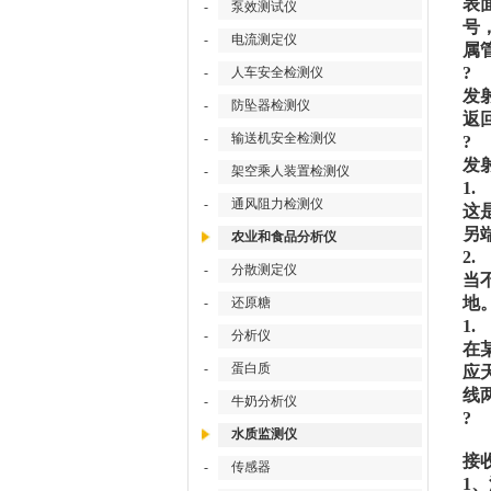
表
-
泵效测试仪
号
-
电流测定仪
属
?
-
人车安全检测仪
发
-
防坠器检测仪
返
-
输送机安全检测仪
?
发
-
架空乘人装置检测仪
1
-
通风阻力检测仪
这
另
农业和食品分析仪
2
-
分散测定仪
当
地
-
还原糖
1
-
分析仪
在
-
蛋白质
应
线
-
牛奶分析仪
?
水质监测仪
接
-
传感器
1