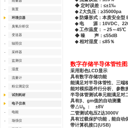
雨量器
-
◆ 定时误差：≤±1‰
装置
-
◆ Z大负压：≥35000pa
◆ 防爆形式：本质安全型 E
环境仪器
◆ 电 源：10VDC、220
臭氧分析仪
-
◆ 工作温度：－25～45℃
变送器
-
◆ 噪 声：≤55dB
◆ 相对湿度：≤85％
辐照仪
-
采样器
-
监测仪
-
数字存储半导体管性图示仪
湿度
-
采用彩色LCD显示
具有数字存储功能
流量计
-
能满足对半导体管性、三端
粉尘测定仪
-
能对模拟器件行分析、参数
半导体管测试单元能满足对
试剂耗材
具有β、gm值的自动测量
电子仪表
带△U
： ±8V
b
电能
-
二管测试电压Z达3000V
具有过载保护功能，能自动
场强仪
-
带计算机接口(USB)