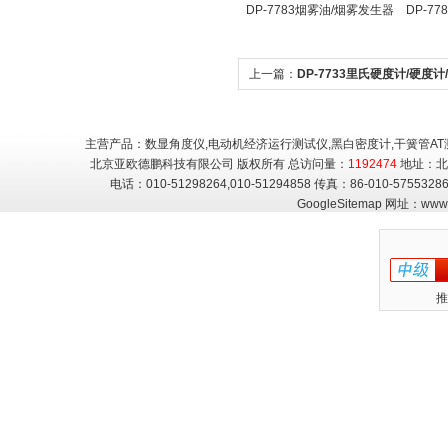
颗分仪/ 测沙颗检测仪
点温度
DP-7783烟雾油/烟雾发生器
DP-7
用油
照传感
上一篇：
DP-7733里氏硬度计/硬度计
式硬度计
主营产品：数显角度仪,电动机经济运行测试仪,黑白密度计,干簧管AT
北京亚欧德鹏科技有限公司 版权所有 总访问量：
1192474
地址：北
电话：010-51298264,010-51294858 传真：86-010-5755
GoogleSitemap
网址：
www.
推