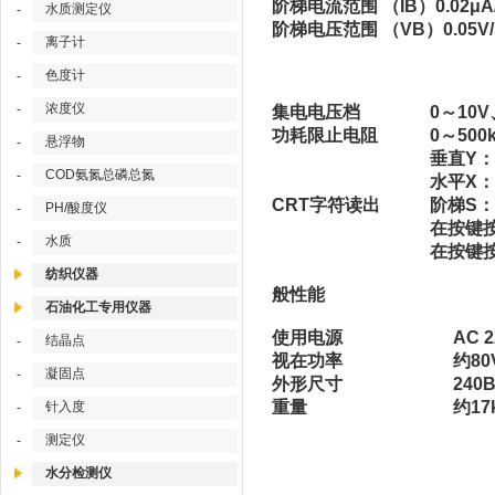
阶梯电流范围 （IB）0.02μA/
水质测定仪
-
阶梯电压范围 （VB）0.05V/s
离子计
-
色度计
-
浓度仪
-
集电电压档
0～10
功耗限止电阻
0～500
悬浮物
-
垂直Y：显
COD氨氮总磷总氮
-
水平X：显
CRT字符读出
阶梯S：显
PH/酸度仪
-
在按键按
水质
-
在按键按
纺织仪器
般性能
石油化工专用仪器
使用电源
AC 2
结晶点
-
视在功率
约80
凝固点
-
外形尺寸
240
重量
约17
针入度
-
测定仪
-
水分检测仪