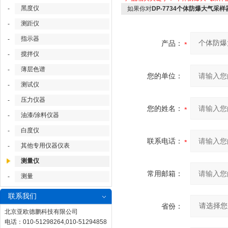
黑度仪
-
如果你对
DP-7734个体防爆大气采
测距仪
-
指示器
-
产品：
搅拌仪
-
薄层色谱
-
您的单位：
测试仪
-
压力仪器
-
您的姓名：
油漆/涂料仪器
-
白度仪
-
联系电话：
其他专用仪器仪表
-
测量仪
常用邮箱：
测量
-
联系我们
省份：
北京亚欧德鹏科技有限公司
电话：010-51298264,010-51294858