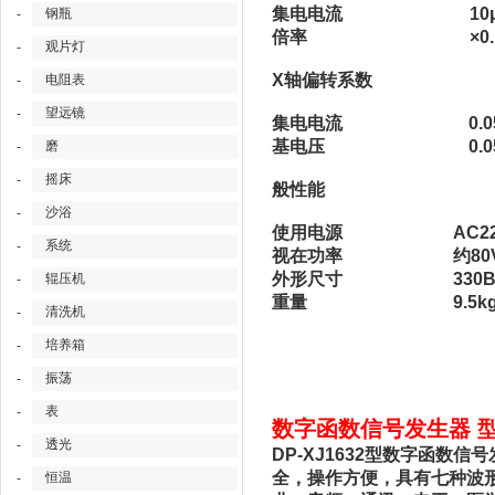
集电电流
10
钢瓶
-
倍率
×0
观片灯
-
X轴偏转系数
电阻表
-
望远镜
-
集电电流
0.
基电压
0.
磨
-
摇床
-
般性能
沙浴
-
使用电源
AC22
系统
-
视在功率
约80
外形尺寸
330
辊压机
-
重量
9.5k
清洗机
-
培养箱
-
振荡
-
表
-
数字函数信号发生器 型号
透光
-
DP-XJ1632型数字函
全，操作方便，具有七种波形输
恒温
-