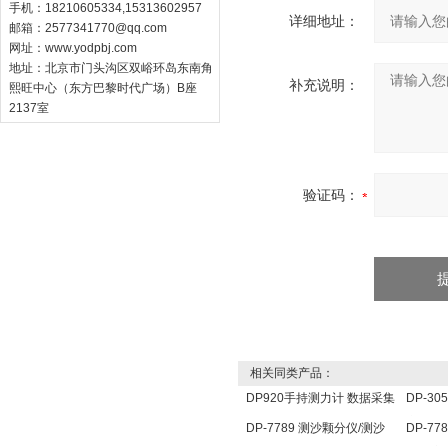
手机：18210605334,15313602957
详细地址：
邮箱：
2577341770@qq.com
网址：
www.yodpbj.com
地址：北京市门头沟区双峪环岛东南角
补充说明：
熙旺中心（东方巴黎时代广场）B座
2137室
验证码：
相关同类产品：
DP920手持测力计 数据采集
DP-3
分析仪 压力传感器仪表
定仪 
DP-7789 测沙颗分仪/测沙
DP-7