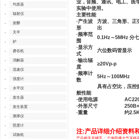
业，音频、通讯、电工、医
均质器
-
实验中使用。
辐射仪
-
主要性能
·产生波
方波、三角形、正弦
发酵
-
形
出
天平
-
·频率范
0.1Hz～5MHz 分
围
炉
-
·显示方
六位数码管显示
砻谷机
-
式
·输出辐
消解器
-
≥20Vp-p
度
流速仪
-
·频率计
5Hz～100MHz
强度计
-
数
具有占空比，压控
水平仪
-
般性能
发生器
-
·使用电源
AC22
·外形尺寸
250B
发生装置
-
·重量
约2.5
测厚仪
-
照度计
-
注:产品详细介绍资料
试验机
-
产品相关关键字：
个体防爆大气采样