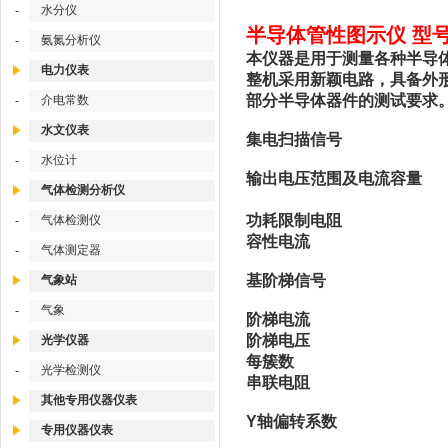
水分仪
-
半导体管性图示仪 型号：
氨氮分析仪
-
本仪器是用于测量各种半导
电力仪表
整机采用新颖电路，具备外
部分半导体器件的测试要求
介电常数
-
水文仪表
集电扫描信号
水位计
-
输出电压范围及电流容量
气体检测分析仪
功耗限制电阻
气体检测仪
-
容性电流
气体测定器
-
基阶梯信号
气象站
气象
-
阶梯电流
阶梯电压
光学仪器
每簇数
光学检测仪
-
串联电阻
其他专用仪器仪表
Y轴偏转系数
专用仪器仪表