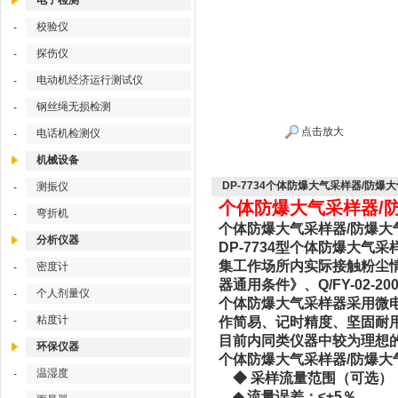
电子检测
校验仪
-
探伤仪
-
电动机经济运行测试仪
-
钢丝绳无损检测
-
点击放大
电话机检测仪
-
机械设备
DP-7734个体防爆大气采样器/防爆
测振仪
-
个体防爆大气采样器/防
弯折机
-
个体防爆大气采样器/防爆大气
分析仪器
DP-7734型个体防爆大
集工作场所内实际接触粉尘情
密度计
-
器通用条件》、Q/FY-02-2
个人剂量仪
-
个体防爆大气采样器采用微
粘度计
-
作简易、记时精度、坚固耐用
目前内同类仪器中较为理想
环保仪器
个体防爆大气采样器/防爆大气
温湿度
-
◆ 采样流量范围（可选）：50~5
◆ 流量误差：≤±5％