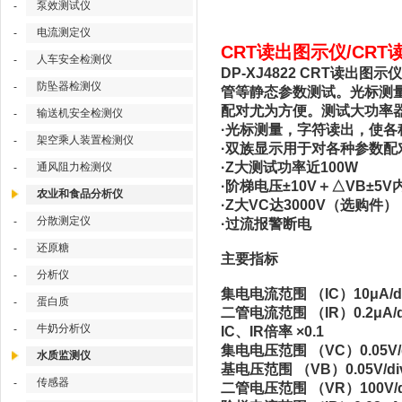
泵效测试仪
-
电流测定仪
-
CRT读出图示仪/CRT
人车安全检测仪
-
DP-XJ4822 CRT读
防坠器检测仪
-
管等静态参数测试。光标测
配对尤为方便。测试大功率器
输送机安全检测仪
-
·光标测量，字符读出，使各
架空乘人装置检测仪
-
·双族显示用于对各种参数配
·Z大测试功率近100W
通风阻力检测仪
-
·阶梯电压±10V＋△VB±5
农业和食品分析仪
·Z大VC达3000V（选购件）
分散测定仪
-
·过流报警断电
还原糖
-
主要指标
分析仪
-
集电电流范围 （IC）10μA/di
蛋白质
-
二管电流范围 （IR）0.2μA/d
牛奶分析仪
-
IC、IR倍率 ×0.1
集电电压范围 （VC）0.05V/d
水质监测仪
基电压范围 （VB）0.05V/di
传感器
-
二管电压范围 （VR）100V/di