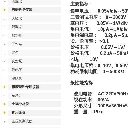
测温仪
-
主要指标：
科研教学仪器
集电电压： 0.05V/div～50
二管测试电压： 0～3000
实验仪
-
基电压： 0.05V～1V/ d
混调器
-
集电电流： 10μA～1A/d
集电漏电流： 0.2μA～5μA
加热板
-
IC、IR倍率： ×0.1
工作站
-
阶梯电压： 0.05V～1V/
混匀
-
阶梯电流： 0.2uA～50m
△U
： ±8V
b
真空泵
-
集电电压档：0 -10V、0-50V
静电仪
-
功耗限制电阻: 0～500K
涂膜机
-
般性能指标
橡胶塑料专用仪器
使用电源 AC 220V/50H
粘度计
-
视在功率 80VA
土壤分析仪
外形尺寸 300B×360H×5
重 量 19kg
矿用设备
空压机测试仪
-