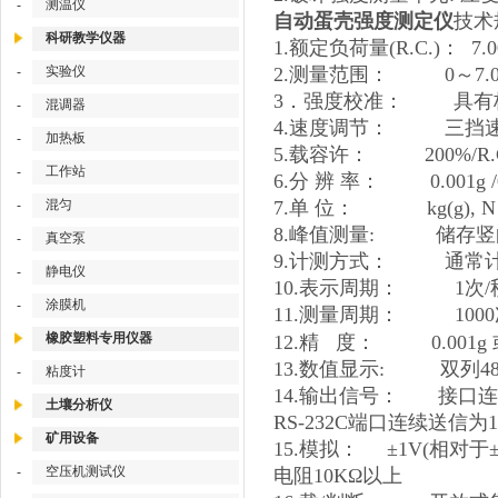
测温仪
-
自动蛋壳强度测定仪
技术
科研教学仪器
1.额定负荷量(R.C.)： 7.000
实验仪
2.测量范围： 0～7.000k
-
3．强度校准： 具有
混调器
-
4.速度调节： 三挡
加热板
-
5.载容许： 200%/R.
工作站
-
6.分 辨 率： 0.001g /0
混匀
7.单 位： kg(g), N
-
8.峰值测量: 储存竖
真空泵
-
9.计测方式： 通常计
静电仪
-
10.表示周期： 1次/秒
涂膜机
-
11.测量周期： 1000
橡胶塑料专用仪器
12.精 度： 0.001g 或 ±0
13.数值显示: 双列4
粘度计
-
14.输出信号： 接口连
土壤分析仪
RS-232C端口连续送信为1
矿用设备
15.模拟： ±1V(相对于±
空压机测试仪
-
电阻10KΩ以上