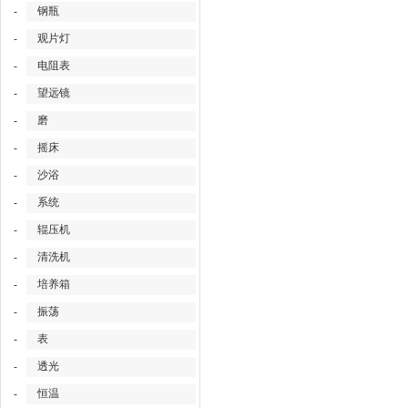
钢瓶
-
观片灯
-
电阻表
-
望远镜
-
磨
-
摇床
-
沙浴
-
系统
-
辊压机
-
清洗机
-
培养箱
-
振荡
-
表
-
透光
-
恒温
-