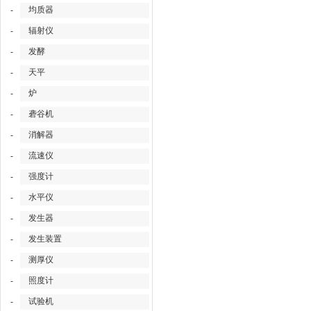
均质器
-
辐射仪
-
发酵
-
天平
-
炉
-
砻谷机
-
消解器
-
流速仪
-
强度计
-
水平仪
-
发生器
-
发生装置
-
测厚仪
-
照度计
-
试验机
-