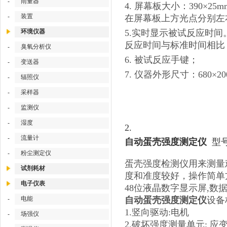
雨量器
-
4. 屏幕板大小：390×
装置
-
在屏幕板上方光点分别左
环境仪器
5.实时显示被试反应时
反应时间与标准时间相比，
臭氧分析仪
-
6. 被试反应手键；
变送器
-
7. 仪器外形尺寸：680×20
辐照仪
-
采样器
-
监测仪
-
湿度
-
2.
流量计
-
自动蛋壳强度测定仪
型号
粉尘测定仪
-
蛋壳强度检测仪用来测量
试剂耗材
度和准度较好，操作简单
电子仪表
48位液晶数字显示屏,数
电能
自动蛋壳强度测定仪
设备
-
1.竖向驱动:电机
场强仪
-
2.破坏强度测量单元: 应