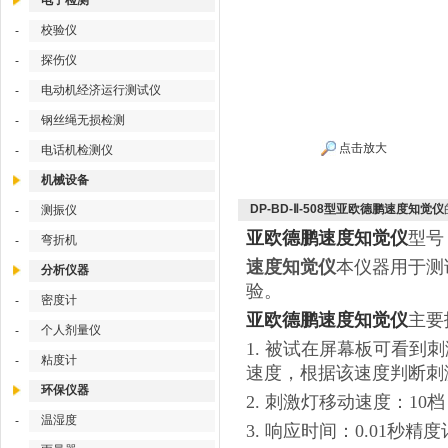
电子检测
校验仪
-
探伤仪
-
电动机经济运行测试仪
-
钢丝绳无损检测
-
点击放大
电话机检测仪
-
机械设备
DP-BD-Ⅱ-508型亚欧德鹏速度知觉仪
测振仪
-
亚欧德鹏速度知觉仪
型号：
弯折机
-
速度知觉仪
本仪器用于测
分析仪器
验。
密度计
-
亚欧德鹏速度知觉仪
主要
个人剂量仪
-
1. 被试在屏幕板可看
粘度计
-
速度，根据该速度判断刺
环保仪器
2. 刺激灯移动速度：10档，6
温湿度
-
3. 响应时间：0.01秒精