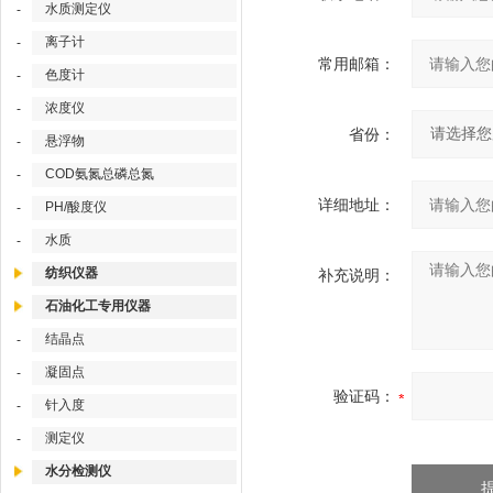
水质测定仪
-
离子计
-
常用邮箱：
色度计
-
浓度仪
-
省份：
悬浮物
-
COD氨氮总磷总氮
-
详细地址：
PH/酸度仪
-
水质
-
纺织仪器
补充说明：
石油化工专用仪器
结晶点
-
凝固点
-
验证码：
针入度
-
测定仪
-
水分检测仪