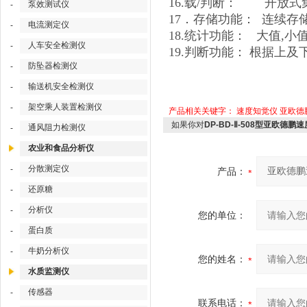
16.载/判断： 开放式集
泵效测试仪
-
17．存储功能： 连续存储1
电流测定仪
-
18.统计功能： 大值,小
人车安全检测仪
-
19.判断功能： 根据上
防坠器检测仪
-
输送机安全检测仪
-
架空乘人装置检测仪
-
产品相关关键字：
速度知觉仪
亚欧德
如果你对
DP-BD-Ⅱ-508型亚欧德鹏
通风阻力检测仪
-
农业和食品分析仪
分散测定仪
-
产品：
还原糖
-
分析仪
-
您的单位：
蛋白质
-
牛奶分析仪
-
您的姓名：
水质监测仪
传感器
-
联系电话：