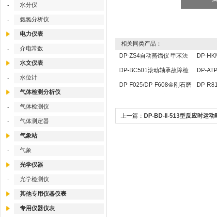
水分仪
-
氨氮分析仪
-
电力仪表
相关同类产品：
介电常数
-
DP-ZS4自动蒸馏仪 甲苯法
DP-H
水文仪表
水分测定仪
实验仪
DP-BC501滚动轴承故障检
DP-A
水位计
-
测仪
定仪
DP-F025/DP-F608金刚石磨
DP-R
气体检测分析仪
耗比试验机 砂轮磨削性能测
低本底
气体检测仪
-
试仪
上一篇：
DP-BD-Ⅱ-513型反应时运
气体测定器
-
仪技术参数
气象站
气象
-
光学仪器
光学检测仪
-
其他专用仪器仪表
专用仪器仪表