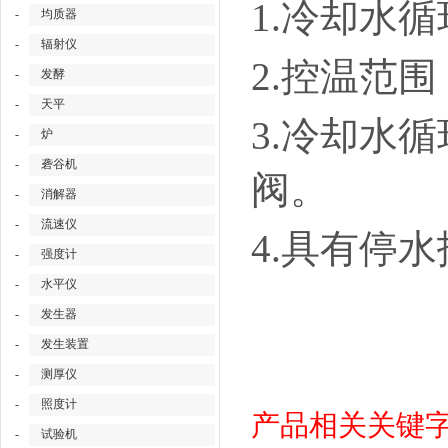
1.冷却水循
-
均质器
-
辐射仪
2.控温范围
-
发酵
-
天平
3.冷却水
-
炉
-
砻谷机
阀。
-
消解器
-
流速仪
4.具有停
-
强度计
-
水平仪
-
发生器
-
发生装置
-
测厚仪
-
照度计
产品相关关键
-
试验机