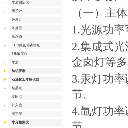
-
水质测定仪
（一）主体
-
离子计
-
色度计
1.光源功
-
浓度仪
-
悬浮物
2.集成式
-
COD氨氮总磷总氮
-
PH/酸度仪
金卤灯等多
-
水质
纺织仪器
3.汞灯功率
石油化工专用仪器
-
结晶点
节。
-
凝固点
-
针入度
4.氙灯功率
-
测定仪
水分检测仪
节。