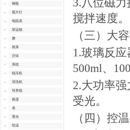
3.八位磁
-
钢瓶
-
观片灯
搅拌速度。
-
电阻表
-
望远镜
（三）大容
-
磨
-
摇床
1.玻璃反应
-
沙浴
500ml、1
-
系统
-
辊压机
2.大功率
-
清洗机
-
培养箱
受光。
-
振荡
-
表
（四）控温
-
透光
-
恒温