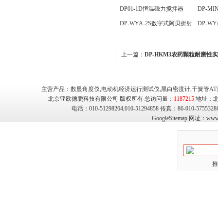
器
仪
DP01-1D恒温磁力搅拌器
DP-M
DP-WYA-2S数字式阿贝折射
DP-W
仪
仪
上一篇：
DP-HKM3农药颗粒耐磨性
主营产品：数显角度仪,电动机经济运行测试仪,黑白密度计,干簧管AT
北京亚欧德鹏科技有限公司 版权所有 总访问量：
1187215
地址：北
电话：010-51298264,010-51294858 传真：86-010-575
GoogleSitemap
网址：
www.
推