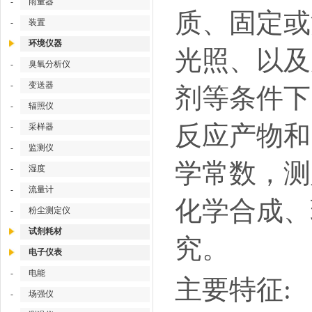
-
雨量器
质、固定或
-
装置
环境仪器
光照、以及
-
臭氧分析仪
-
变送器
剂等条件下
-
辐照仪
反应产物和
-
采样器
-
监测仪
学常数，测
-
湿度
-
流量计
化学合成、
-
粉尘测定仪
试剂耗材
究。
电子仪表
-
电能
主要特征
:
-
场强仪