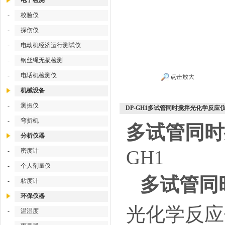
电子检测
-
校验仪
-
探伤仪
-
电动机经济运行测试仪
-
钢丝绳无损检测
-
电话机检测仪
点击放大
机械设备
-
测振仪
DP-GH1多试管同时搅拌光化学反应
-
弯折机
多试管同时
分析仪器
GH1
-
密度计
-
个人剂量仪
多试管同
-
粘度计
环保仪器
光化学反应
-
温湿度