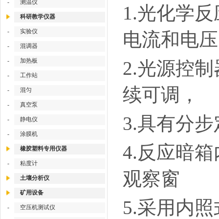
-
测温仪
1.光化学
科研教学仪器
-
实验仪
电流和电压
-
混调器
-
加热板
2.光源控
-
工作站
续可调，
-
混匀
-
真空泵
3.具有分
-
静电仪
-
涂膜机
4.反应暗
橡胶塑料专用仪器
-
粘度计
观察窗
土壤分析仪
矿用设备
5.采用内
-
空压机测试仪