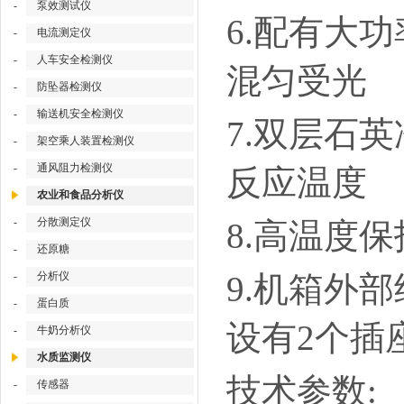
-
泵效测试仪
6.配有大
-
电流测定仪
-
人车安全检测仪
混匀受光
-
防坠器检测仪
-
输送机安全检测仪
7.双层石
-
架空乘人装置检测仪
-
通风阻力检测仪
反应温度
农业和食品分析仪
-
分散测定仪
8.高温度
-
还原糖
-
分析仪
9.机箱外
-
蛋白质
设有2个插
-
牛奶分析仪
水质监测仪
技术参数
:
-
传感器