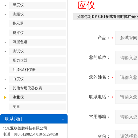
应仪
-
黑度仪
-
测距仪
如果你对
DP-GH1多试管同时搅拌光
-
指示器
-
搅拌仪
产品：
-
薄层色谱
-
测试仪
您的单位：
-
压力仪器
-
油漆/涂料仪器
您的姓名：
-
白度仪
-
其他专用仪器仪表
联系电话：
测量仪
-
测量
常用邮箱：
联系我们
北京亚欧德鹏科技有限公司
电话：010-51298264,010-51294858
省份：