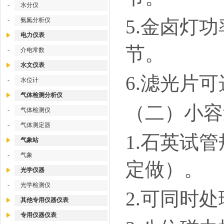
-
水分仪
5.金卤灯功
-
氨氮分析仪
电力仪表
节。
-
介电常数
水文仪表
6.滤光片
-
水位计
气体检测分析仪
（二）小容
-
气体检测仪
-
气体测定器
1.石英试管规
气象站
-
气象
定做）。
光学仪器
-
光学检测仪
2.可同时
其他专用仪器仪表
专用仪器仪表