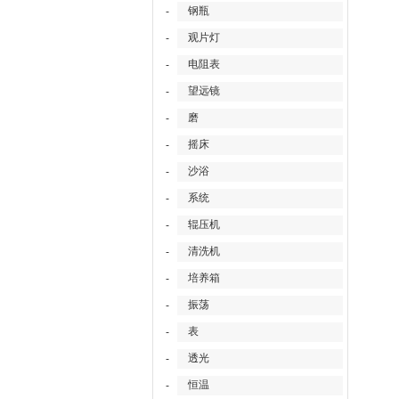
钢瓶
-
观片灯
-
电阻表
-
望远镜
-
磨
-
摇床
-
沙浴
-
系统
-
辊压机
-
清洗机
-
培养箱
-
振荡
-
表
-
透光
-
恒温
-