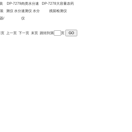
取装
DP-7279肉类水分速
DP-7278大容量农药
取装
测仪 水分速测仪 水分
残留检测仪
器/
仪
首页
上一页
下一页
末页
跳转到第
页