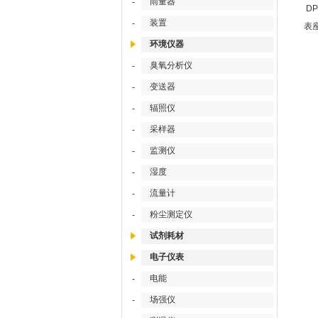
雨量器
-
D
装置
-
表
环境仪器
臭氧分析仪
-
变送器
-
辐照仪
-
采样器
-
监测仪
-
湿度
-
流量计
-
粉尘测定仪
-
试剂耗材
电子仪表
电能
-
场强仪
-