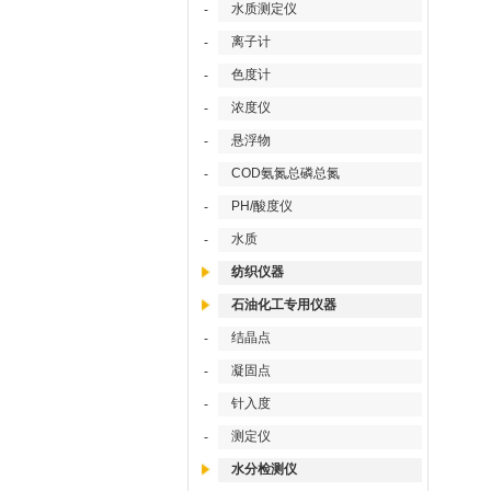
水质测定仪
-
离子计
-
色度计
-
浓度仪
-
悬浮物
-
COD氨氮总磷总氮
-
PH/酸度仪
-
水质
-
纺织仪器
石油化工专用仪器
结晶点
-
凝固点
-
针入度
-
测定仪
-
水分检测仪