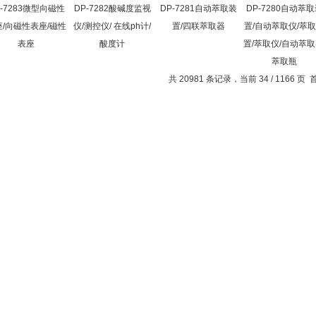
P-7283微型向磁性
DP-7282酸碱度监视
DP-7281自动萃取装
DP-7280自动萃
座/向磁性表座/磁性
仪/测控仪/ 在线ph计/
置/四联萃取器
置/自动萃取仪/萃
表座
酸度计
置/萃取仪/自动萃取
萃取瓶
共 20981 条记录，当前 34 / 1166 页