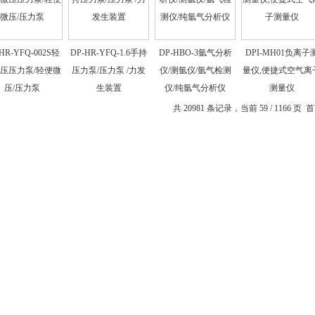
HR-YFQ-002S轻
DP-HR-YFQ-1.6手持
DP-HBO-3氩气分析
DPI-MH01负离子
压压力泵/轻便微
压力泵/压力泵 /力发
仪/测氩仪/氩气检测
量仪,便捷式空气离
压/压力泵
生装置
仪/纯氩气分析仪
测量仪
共 20981 条记录，当前 59 / 1166 页
首