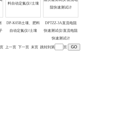
测
DP-K05B土壤、肥料
DPTZZ-3A直流电阻
子
自动定氮仪//土壤
快速测试仪/直流电阻
快速测试计
页
上一页
下一页
末页
跳转到第
页