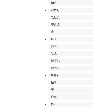
-
钢瓶
-
观片灯
-
电阻表
-
望远镜
-
磨
-
摇床
-
沙浴
-
系统
-
辊压机
-
清洗机
-
培养箱
-
振荡
-
表
-
透光
-
恒温