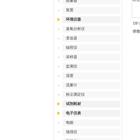
-
雨量器
-
装置
环境仪器
DP-
-
臭氧分析仪
便微
-
变送器
-
辐照仪
-
采样器
-
监测仪
-
湿度
-
流量计
-
粉尘测定仪
试剂耗材
电子仪表
-
电能
-
场强仪