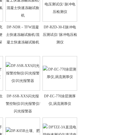
充
DP-NDR－TFW混凝
DP-RZD-30-E脉冲电
便
土快速冻融试验机/混
压测试仪/ 脉冲电压检
探
凝土快速冻融试验机
测仪
生
DP-SSR-XXS闪光报
DP-EC-770涂层测厚
警控制仪/闪光报警仪/
仪,涡流测厚仪
闪光报警器