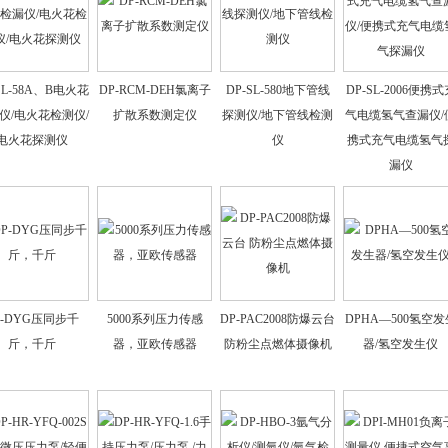
SL-58A、B电火花
DP-RCM-DEH氯离子
DP-SL-580地下管线
DP-SL-2006便携式
仪/电火花检测仪/
扩散系数测定仪
探测仪/地下管线检测
气电缆氢气查漏仪/
电火花探测仪
仪
携式充气电缆氢气
漏仪
P-DYG压同步千
5000系列压力传感
DP-PAC2008防爆云台
DPHA—500氢空发
斤，千斤
器，亚欧传感器
防粉尘点燃体摄像机
器/氢空发生仪