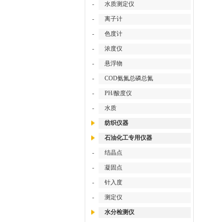
-
水质测定仪
-
离子计
-
色度计
-
浓度仪
-
悬浮物
-
COD氨氮总磷总氮
-
PH/酸度仪
-
水质
纺织仪器
石油化工专用仪器
-
结晶点
-
凝固点
-
针入度
-
测定仪
水分检测仪