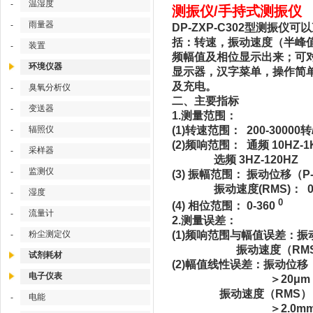
温湿度
-
测振仪/手持式测振仪 型
雨量器
-
DP-ZXP-C302型测
括：转速，振动速度（半峰
装置
-
频幅值及相位显示出来；可对
环境仪器
显示器，汉字菜单，操作简单
及充电。
臭氧分析仪
-
二、主要指标
变送器
-
1.测量范围：
辐照仪
(1)转速范围： 200-30000转
-
(2)频响范围： 通频 10HZ-1
采样器
-
选频 3HZ-120HZ
监测仪
-
(3) 振幅范围： 振动位移（P-
振动速度(RMS)： 0～7
湿度
-
0
(4) 相位范围： 0-360
流量计
-
2.测量误差：
粉尘测定仪
(1)频响范围与幅值误差：振动位
-
振动速度（RMS）：10
试剂耗材
(2)幅值线性误差：振动位移（P
电子仪表
＞20μm， ≤
振动速度（RMS）：0～2.
电能
-
＞2.0mm/s，