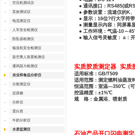
空压机测试仪
-
● 通讯接口：RS485(或RS2
泵效测试仪
● 参数设置：流速仪的K
-
● 显示：16位?行大字符
电流测定仪
-
● 测量显示内容：同屏幕显
人车安全检测仪
-
● 工作环境：气温-10～45
● 输入信号灵敏度： a：开
防坠器检测仪
-
输送机安全检测仪
-
架空乘人装置检测仪
-
实质胶质测定器 实质胶质
通风阻力检测仪
-
适用标准：GB/T509
农业和食品分析仪
适用范围：测定燃料油蒸发
分散测定仪
-
恒温范围：室温—350℃（
控温精度：±1%℃
还原糖
-
规 格：金属浴、喷射质
分析仪
-
蛋白质
-
牛奶分析仪
-
水质监测仪
石油产品开口闪电测定器