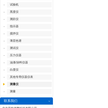
试验机
-
黑度仪
-
测距仪
-
指示器
-
搅拌仪
-
薄层色谱
-
测试仪
-
压力仪器
-
油漆/涂料仪器
-
白度仪
-
其他专用仪器仪表
-
测量仪
测量
-
联系我们