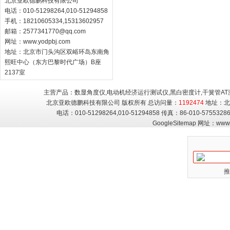
北京亚欧德鹏科技有限公司
电话：010-51298264,010-51294858
手机：18210605334,15313602957
邮箱：
2577341770@qq.com
网址：
www.yodpbj.com
地址：北京市门头沟区双峪环岛东南角
熙旺中心（东方巴黎时代广场）B座
2137室
主营产品：数显角度仪,电动机经济运行测试仪,黑白密度计,干簧管AT
北京亚欧德鹏科技有限公司 版权所有 总访问量：
1192474
地址：北
电话：010-51298264,010-51294858 传真：86-010-5755
GoogleSitemap
网址：
www.
推