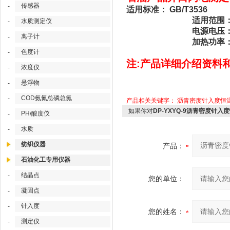
传感器
-
适用标准： GB/T3536
适用范围：测定燃料
水质测定仪
-
电源电压：～220
离子计
-
加热功率：10-1
色度计
-
注:产品详细介绍资料
浓度仪
-
悬浮物
-
COD氨氮总磷总氮
-
产品相关关键字：
沥青密度针入度恒
如果你对
DP-YXYQ-9沥青密度针入
PH/酸度仪
-
水质
-
纺织仪器
产品：
石油化工专用仪器
结晶点
-
您的单位：
凝固点
-
针入度
-
您的姓名：
测定仪
-