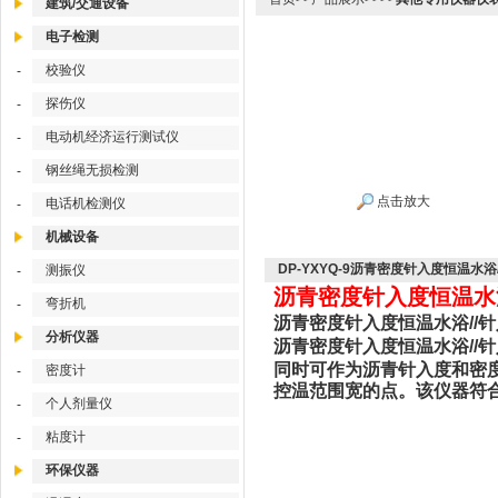
建筑/交通设备
电子检测
校验仪
-
探伤仪
-
电动机经济运行测试仪
-
钢丝绳无损检测
-
点击放大
电话机检测仪
-
机械设备
DP-YXYQ-9沥青密度针入度恒温水浴
测振仪
-
沥青密度针入度恒温水浴/
弯折机
-
沥青密度针入度恒温水浴//针
分析仪器
沥青密度针入度恒温水浴//针入
同时可作为沥青针入度和密
密度计
-
控温范围宽的点。该仪器符合GB
个人剂量仪
-
粘度计
-
环保仪器