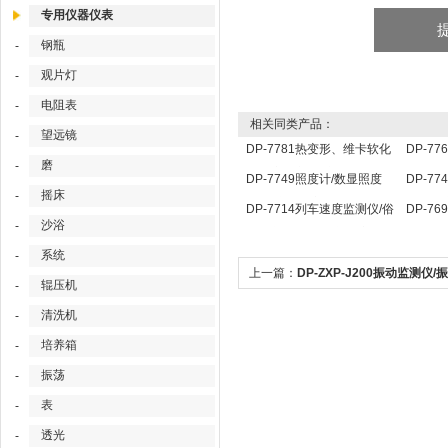
专用仪器仪表
钢瓶
-
观片灯
-
电阻表
-
相关同类产品：
望远镜
-
DP-7781热变形、维卡软化
DP-7
磨
-
点温度测定仪/维卡仪
器/孔
DP-7749照度计/数显照度
DP-7
摇床
-
计/便携式照度计
器/自
DP-7714列车速度监测仪/俗
DP-7
沙浴
-
器
称列车测速仪/列车速度仪
测仪
系统
-
上一篇：
DP-ZXP-J200振动监测仪/
辊压机
-
测仪
清洗机
-
培养箱
-
振荡
-
表
-
透光
-