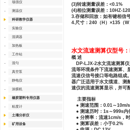
场强仪
-
(3)转速测量误差：<0.1%
(4)相位测量误差：10HZ-120
测温仪
-
3.存储和回放：如有键相信
科研教学仪器
4.尺寸：240（H）×135（
实验仪
-
混调器
-
加热板
-
水文流速测算仪型号：DP
工作站
-
概 述
混匀
DP-LJX-2水文流速测
-
流等环境条件下流速测算、
真空泵
-
流速仪信号接口等电路组成
静电仪
-
器广泛适用于水文缆道、测船
速仪的流速测算显示，并可配
涂膜机
-
橡胶塑料专用仪器
主要指标
● 测速范围：0.01～10m/
粘度计
-
● 测速历时：1s～999s
土壤分析仪
● 分辨率：流速1cm/s，时钟
● 测算误差：小于0.2%
矿用设备
● 电源：DC 12V