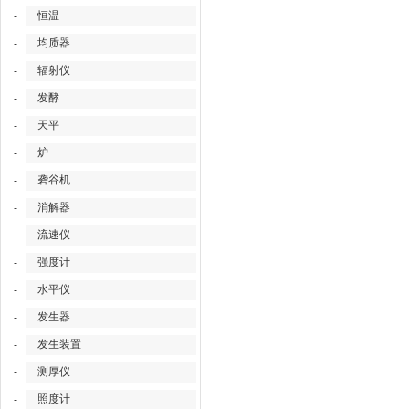
恒温
-
均质器
-
辐射仪
-
发酵
-
天平
-
炉
-
砻谷机
-
消解器
-
流速仪
-
强度计
-
水平仪
-
发生器
-
发生装置
-
测厚仪
-
照度计
-