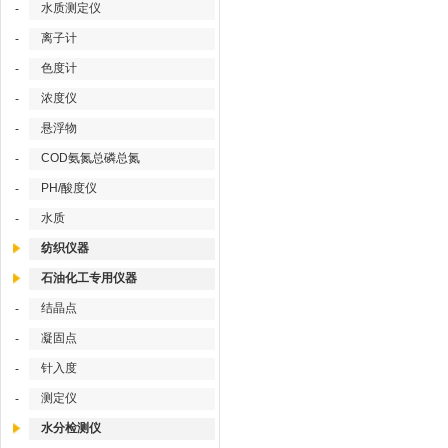
水质测定仪
-
离子计
-
色度计
-
浓度仪
-
悬浮物
-
COD氨氮总磷总氮
-
PH/酸度仪
-
水质
-
纺织仪器
石油化工专用仪器
结晶点
-
凝固点
-
针入度
-
测定仪
-
水分检测仪