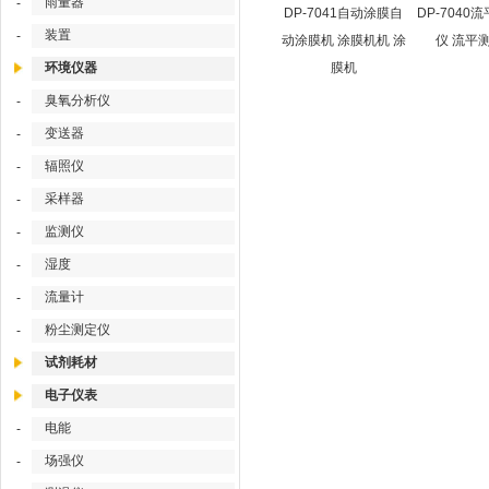
雨量器
-
DP-7041自动涂膜自
DP-7040
装置
-
动涂膜机 涂膜机机 涂
仪 流平
环境仪器
膜机
臭氧分析仪
-
变送器
-
辐照仪
-
采样器
-
监测仪
-
湿度
-
流量计
-
粉尘测定仪
-
试剂耗材
电子仪表
电能
-
场强仪
-