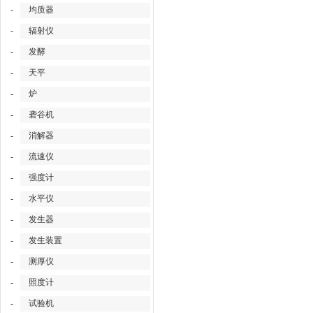
均质器
-
辐射仪
-
发酵
-
天平
-
炉
-
砻谷机
-
消解器
-
流速仪
-
强度计
-
水平仪
-
发生器
-
发生装置
-
测厚仪
-
照度计
-
试验机
-