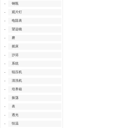
钢瓶
-
观片灯
-
电阻表
-
望远镜
-
磨
-
摇床
-
沙浴
-
系统
-
辊压机
-
清洗机
-
培养箱
-
振荡
-
表
-
透光
-
恒温
-